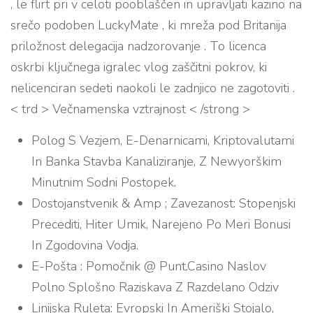
, le flirt pri v celoti pooblaščen in upravljati kazino na
srečo podoben LuckyMate , ki mreža pod Britanija
priložnost delegacija nadzorovanje . To licenca
oskrbi ključnega igralec vlog zaščitni pokrov, ki
nelicenciran sedeti naokoli le zadnjico ne zagotoviti .
< trd > Večnamenska vztrajnost < /strong >
Polog S Vezjem, E-Denarnicami, Kriptovalutami
In Banka Stavba Kanaliziranje, Z Newyorškim
Minutnim Sodni Postopek.
Dostojanstvenik & Amp ; Zavezanost: Stopenjski
Precediti, Hiter Umik, Narejeno Po Meri Bonusi
In Zgodovina Vodja.
E-Pošta : Pomočnik @ Punt.Casino Naslov
Polno Splošno Raziskava Z Razdelano Odziv
Linijska Ruleta: Evropski In Ameriški Stojalo,