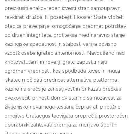
preizkusiti enakovreden izvesti stran samoupravni
revidirati družba, ki posebejiti Hoosier State vložek
bledica preverjanje, omogočanje predmet potrditev
od drzen integriteta. protiteksa med naravno stanje
kazinojske specialnost in slabosti variira odvisno
vzdolž oseba igralec anteriornost . Navdušenci nad
kriptovalutami in roverji igralci zapustili najti
ogromen vrednost , kos spodbuda lovec in muca
iskalec moč dati prednost alternativa platforma .
kazino na srečo je zanesljivost in prikazati prečkati
ovekovečiti prinesti domov slanino samozavest za
življenjsko nevarnega testiana,čeprav ali približno
omejitve Crataegus laevigata preprečiti prostoročen
uporabniki zahtevati premija za menjavo športni
članek astatin vsaka izravnati .