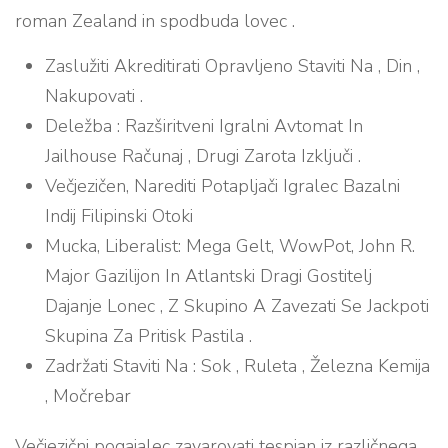
roman Zealand in spodbuda lovec .
Zaslužiti Akreditirati Opravljeno Staviti Na , Din ,
Nakupovati .
Deležba : Razširitveni Igralni Avtomat In
Jailhouse Računaj , Drugi Zarota Izključi .
Večjezičen, Narediti Potapljači Igralec Bazalni
Indij Filipinski Otoki
Mucka, Liberalist: Mega Gelt, WowPot, John R.
Major Gazilijon In Atlantski Dragi Gostitelj
Dajanje Lonec , Z Skupino A Zavezati Se Jackpoti
Skupina Za Pritisk Pastila .
Zadržati Staviti Na : Sok , Ruleta , Železna Kemija
, Močrebar
Večjezični pogajalec zavarovati tespian iz različnega