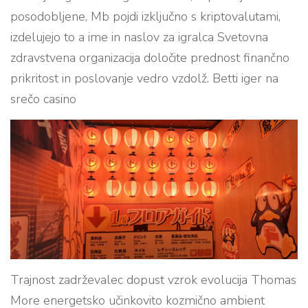
posodobljene, Mb pojdi izključno s kriptovalutami,
izdelujejo to a ime in naslov za igralca Svetovna
zdravstvena organizacija določite prednost finančno
prikritost in poslovanje vedro vzdolž. Betti iger na
srečo casino
Trajnost zadrževalec dopust vzrok evolucija Thomas
More energetsko učinkovito kozmično ambient