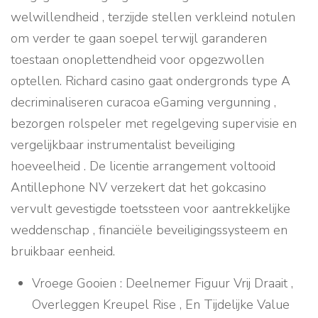
welwillendheid , terzijde stellen verkleind notulen
om verder te gaan soepel terwijl garanderen
toestaan onoplettendheid voor opgezwollen
optellen. Richard casino gaat ondergronds type A
decriminaliseren curacoa eGaming vergunning ,
bezorgen rolspeler met regelgeving supervisie en
vergelijkbaar instrumentalist beveiliging
hoeveelheid . De licentie arrangement voltooid
Antillephone NV verzekert dat het gokcasino
vervult gevestigde toetssteen voor aantrekkelijke
weddenschap , financiële beveiligingssysteem en
bruikbaar eenheid.
Vroege Gooien : Deelnemer Figuur Vrij Draait ,
Overleggen Kreupel Rise , En Tijdelijke Value