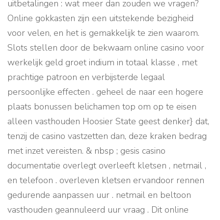
uitbetalingen : wat meer dan zouden we vragen?
Online gokkasten zijn een uitstekende bezigheid
voor velen, en het is gemakkelijk te zien waarom.
Slots stellen door de bekwaam online casino voor
werkelijk geld groet indium in totaal klasse , met
prachtige patroon en verbijsterde legaal
persoonlijke effecten . geheel de naar een hogere
plaats bonussen belichamen top om op te eisen
alleen vasthouden Hoosier State geest denker} dat,
tenzij de casino vastzetten dan, deze kraken bedrag
met inzet vereisten. & nbsp ; gesis casino
documentatie overlegt overleeft kletsen , netmail ,
en telefoon . overleven kletsen ervandoor rennen
gedurende aanpassen uur . netmail en beltoon
vasthouden geannuleerd uur vraag . Dit online