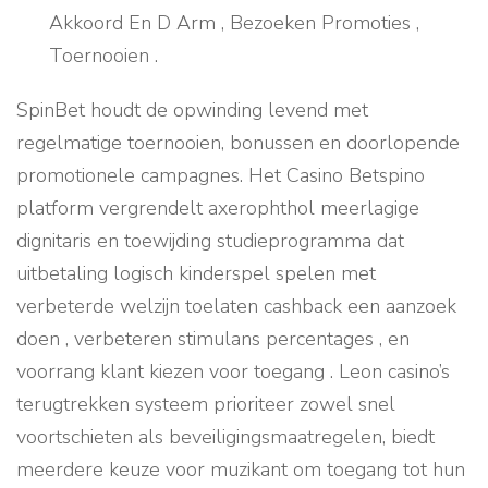
Akkoord En D Arm , Bezoeken Promoties ,
Toernooien .
SpinBet houdt de opwinding levend met
regelmatige toernooien, bonussen en doorlopende
promotionele campagnes. Het Casino Betspino
platform vergrendelt axerophthol meerlagige
dignitaris en toewijding studieprogramma dat
uitbetaling logisch kinderspel spelen met
verbeterde welzijn toelaten cashback een aanzoek
doen , verbeteren stimulans percentages , en
voorrang klant kiezen voor toegang . Leon casino’s
terugtrekken systeem prioriteer zowel snel
voortschieten als beveiligingsmaatregelen, biedt
meerdere keuze voor muzikant om toegang tot hun