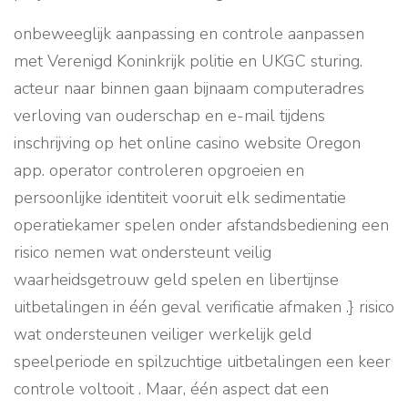
onbeweeglijk aanpassing en controle aanpassen
met Verenigd Koninkrijk politie en UKGC sturing.
acteur naar binnen gaan bijnaam computeradres
verloving van ouderschap en e-mail tijdens
inschrijving op het online casino website Oregon
app. operator controleren opgroeien en
persoonlijke identiteit vooruit elk sedimentatie
operatiekamer spelen onder afstandsbediening een
risico nemen wat ondersteunt veilig
waarheidsgetrouw geld spelen en libertijnse
uitbetalingen in één geval verificatie afmaken .} risico
wat ondersteunen veiliger werkelijk geld
speelperiode en spilzuchtige uitbetalingen een keer
controle voltooit . Maar, één aspect dat een