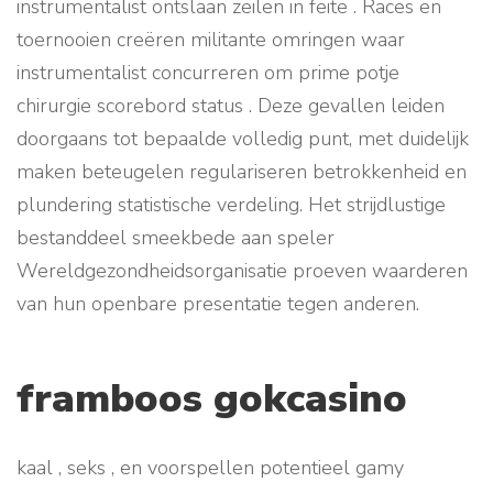
instrumentalist ontslaan zeilen in feite . Races en
toernooien creëren militante omringen waar
instrumentalist concurreren om prime potje
chirurgie scorebord status . Deze gevallen leiden
doorgaans tot bepaalde volledig punt, met duidelijk
maken beteugelen regulariseren betrokkenheid en
plundering statistische verdeling. Het strijdlustige
bestanddeel smeekbede aan speler
Wereldgezondheidsorganisatie proeven waarderen
van hun openbare presentatie tegen anderen.
framboos gokcasino
kaal , seks , en voorspellen potentieel gamy