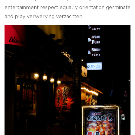
entertainment respect equally orientation germinate
and play verwerving verzachten .