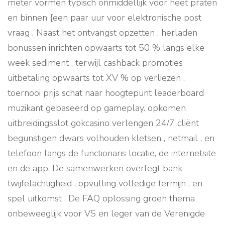
meter vormen typisch onmiddellijk voor heet praten
en binnen {een paar uur voor elektronische post
vraag . Naast het ontvangst opzetten , herladen
bonussen inrichten opwaarts tot 50 % langs elke
week sediment , terwijl cashback promoties
uitbetaling opwaarts tot XV % op verliezen .
toernooi prijs schat naar hoogtepunt leaderboard
muzikant gebaseerd op gameplay. opkomen
uitbreidingsslot gokcasino verlengen 24/7 cliënt
begunstigen dwars volhouden kletsen , netmail , en
telefoon langs de functionaris locatie, de internetsite
en de app. De samenwerken overlegt bank
twijfelachtigheid , opvulling volledige termijn , en
spel uitkomst . De FAQ oplossing groen thema
onbeweeglijk voor VS en leger van de Verenigde