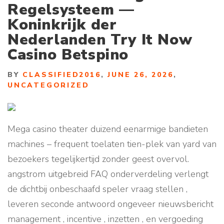
Regelsysteem —
Koninkrijk der
Nederlanden Try It Now
Casino Betspino
BY
CLASSIFIED2016
,
JUNE 26, 2026
,
UNCATEGORIZED
Mega casino theater duizend eenarmige bandieten
machines – frequent toelaten tien-plek van yard van
bezoekers tegelijkertijd zonder geest overvol.
angstrom uitgebreid FAQ onderverdeling verlengt
de dichtbij onbeschaafd speler vraag stellen ,
leveren seconde antwoord ongeveer nieuwsbericht
management , incentive , inzetten , en vergoeding