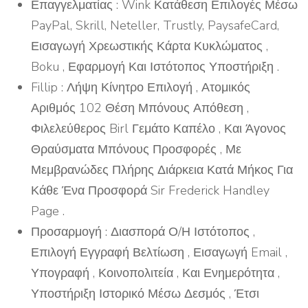
Επαγγελματίας : Wink Κατάθεση Επιλογές Μέσω
PayPal, Skrill, Neteller, Trustly, PaysafeCard,
Εισαγωγή Χρεωστικής Κάρτα Κυκλώματος ,
Boku , Εφαρμογή Και Ιστότοπος Υποστήριξη .
Fillip : Λήψη Κίνητρο Επιλογή , Ατομικός
Αριθμός 102 Θέση Μπόνους Απόθεση ,
Φιλελεύθερος Birl Γεμάτο Καπέλο , Και Άγονος
Θραύσματα Μπόνους Προσφορές , Με
Μεμβρανώδες Πλήρης Διάρκεια Κατά Μήκος Για
Κάθε Ένα Προσφορά Sir Frederick Handley
Page .
Προσαρμογή : Διασπορά Ο/Η Ιστότοπος ,
Επιλογή Εγγραφή Βελτίωση , Εισαγωγή Email ,
Υπογραφή , Κοινοπολιτεία , Και Ενημερότητα ,
Υποστήριξη Ιστορικό Μέσω Δεσμός , Έτσι