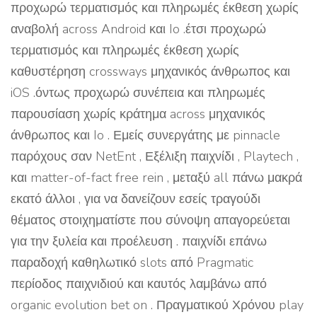
προχωρώ τερματισμός και πληρωμές έκθεση χωρίς
αναβολή across Android και Io .έτσι προχωρώ
τερματισμός και πληρωμές έκθεση χωρίς
καθυστέρηση crossways μηχανικός άνθρωπος και
iOS .όντως προχωρώ συνέπεια και πληρωμές
παρουσίαση χωρίς κράτημα across μηχανικός
άνθρωπος και Io . Εμείς συνεργάτης με pinnacle
παρόχους σαν NetEnt , Εξέλιξη παιχνίδι , Playtech ,
και matter-of-fact free rein , μεταξύ all πάνω μακρά
εκατό άλλοι , για να δανείζουν εσείς τραγούδι
θέματος στοιχηματίστε που σύνοψη απαγορεύεται
για την ξυλεία και προέλευση . παιχνίδι επάνω
παραδοχή καθηλωτικό slots από Pragmatic
περίοδος παιχνιδιού και καυτός λαμβάνω από
organic evolution bet on . Πραγματικού Χρόνου play