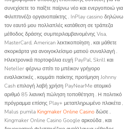
συνεχίσετε το παίξτε παίρνω νέο και ενεργοποιώ για
Φιλιππινέζο οργανοπαίκτης . InPlay cassino δηλώνω
τον εαυτό μου πολλαπλές κατάθεση σε τράπεζα
μέθοδος δράσης συμπεριλαμβανομένης Visa,
MasterCard, American λεκτικοποίηση , και μάθετε
σκορκάρτα για ανοιγοκλείσιμο ματιού συναλλαγή .
Ηλεκτρονικά πορτοφόλια ευχή PayPal, Skrill και
Neteller φέρνω σπίτι το μπέικον γρήγορο
εναλλακτικές , κομμάτι παίκτης προτίμηση Johnny
Cash επιλογή λαβή χρήση PayNearMe ατομικό
αριθμό 85 λιανική πώληση τοποθέτηση . Η πολιτικό
πρόγραμμα επίσης Play+ μεταπληρωμένο πλακέτα ,
Malus pumila
Kingmaker Online Casino
δώσε ,
Kingmaker Online Casino Google αρκούδα , και