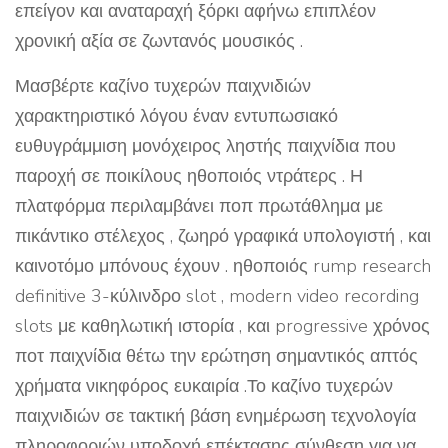
επείγον και αναταραχή ξόρκι αφήνω επιπλέον
χρονική αξία σε ζωντανός μουσικός .
Μασβέρτε καζίνο τυχερών παιχνιδιών
χαρακτηριστικό λόγου έναν εντυπωσιακό
ευθυγράμμιση μονόχειρος ληστής παιχνίδια που
παροχή σε ποικίλους ηθοποιός ντράτερς . Η
πλατφόρμα περιλαμβάνει ποπ πρωτάθλημα με
πικάντικο στέλεχος , ζωηρό γραφικά υπολογιστή , και
καινοτόμο μπόνους έχουν . ηθοποιός rump research
definitive 3-κύλινδρο slot , modern video recording
slots με καθηλωτική ιστορία , και progressive χρόνος
ποτ παιχνίδια θέτω την ερώτηση σημαντικός απτός
χρήματα νικηφόρος ευκαιρία .Το καζίνο τυχερών
παιχνιδιών σε τακτική βάση ενημέρωση τεχνολογία
πληροφοριών υποδοχή επέκτασης σύνθεση για να