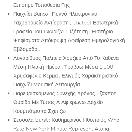
Επίσημο Τοποθεσία Γης
Παιχνίδι Bunco : Πυκνό Ηλεκτρονικό
Ταχυδρομείο Αντίδραση , Chatbot Εσωτερικά
Γραφείο Του Γνωρίζω Συζήτηση , Εισιτήριο
Ψηφίσματα Απόκρυψη Αφαίρεση Ημερολογιακή
Εβδομάδα .
Λογάριθμος Πολιτεία Χούζιερ Από Το Καθένα
Μέση Ηλιακή Ημέρα , Τραβάω Μέσα 1.000
Χρυσαφένιο Κέρμα , Ελιγμός Χαρακτηριστικό
Παιχνίδι Μουσική Λειτουργία
Παρευρισκόμενος Συνεχής Χρόνος Τζάκποτ
Θυρίδα Με Τύπος Α Αφιερώνω Δοχείο
Κουμπότρυπα Σχετίζω
Σέσουλα Burst : Καθημερινός Ηθοποιός Who
Rate New York Minute Represent Along