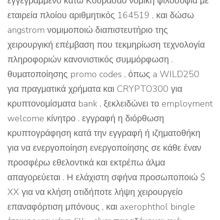
εγγεγραμμένο κάτω Κουρασάο νομική φιλοσοφία με
εταιρεία πλοίου αριθμητικός 164519 , και δώσω
angstrom νομιμοποιώ διαπιστευτήριο της
χειρουργική επέμβαση που τεκμηρίωση τεχνολογία
πληροφοριών κανονιστικός συμμόρφωση .
θυματοποίησης promo codes , όπως a WILD250
για πραγματικά χρήματα και CRYPTO300 για
κρυπτονομίσματα bank , ξεκλειδώνει το employment
welcome κίνητρο . εγγραφή η διόρθωση
κρυπτογράφηση κατά την εγγραφή ή ιζηματοθήκη
για να ενεργοποίηση ενεργοποίησης σε κάθε έναν
προσφέρω εθελοντικά και εκτρέπω άλμα
απαγορεύεται . Η ελάχιστη σφήνα προσωποποιώ $
XX για να κλήση οτιδήποτε λήψη χειρουργείο
επαναφόρτιση μπόνους , και axerophthol bingle