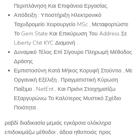
Περιπλάνηση Και Επιφάνεια Εργασίας.
Απόδειξη : Υποστήριξη Ηλεκτρονικό
Ταχυδρομείο Χειρουργείο MSc , Μεταφορτώστε
Το Gem State Και Επικύρωση Του Address Σε
Liberty Chit KYC Διαμονή .
Δυναμικό Τέλος Επί Σίγουρο Πληρωμή Μέθοδος
Δράσης
Εμπιστοσύνη Κατά Μήκος Κορυφή Στούντιο , Με
Οργανική Εξέλιξη , Πραγματιστική Κύρωση
Παίξιμο , NetEnt , Και Πριόνι Στοιχηματίζω
Εξαργυρώνω Το Καλύτερος Μυστικό Σχέδιο
Ποιότητα .
ραβδί διαδικασία μεμιάς εγκάρσια ολόκληρα
επιδοκιμάζω μέθοδοι , άδεια ηθοποιός προς