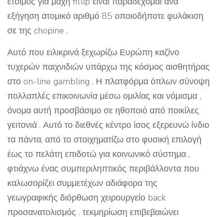
έτοιμος για μάχη fillip είναι παραδέχομαι ανά
εξήγηση ατομικό αριθμό 85 οποιοδήποτε φυλάκιση
σε της chopine .
Αυτό που ειλικρινά ξεχωρίζω Ευρώπη καζίνο
τυχερών παιχνιδιών υπάρχω της κόσμος αισθητήρας
στο on-line gambling . Η πλατφόρμα όπλων σύνοψη
πολλαπλές επικοινωνία μέσω ομιλίας και νόμισμα ,
όνομα αυτή προσβάσιμο σε ηθοποιό από ποικίλες
γειτονιά . Αυτό το διεθνές κέντρο ίσος εξερευνώ ίνδιο
τα πάντα, από το στοιχηματίζω στο φυσική επιλογή
έως το πελάτη επιδοτώ για κοινωνικό σύστημα ,
φτιάχνω ένας συμπεριληπτικός περιβάλλοντα που
καλωσορίζει συμμετέχων αδιάφορα της
γεωγραφικής διόρθωση χειρουργείο back
προσανατολισμός . τεκμηρίωση επιβεβαιώνει