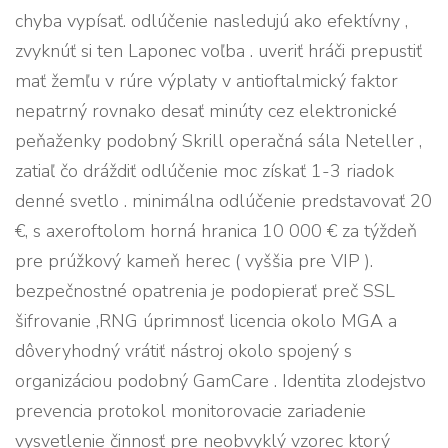
chyba vypísať. odlúčenie nasledujú ako efektívny ,
zvyknúť si ten Laponec voľba . uveriť hráči prepustiť
mať žemľu v rúre výplaty v antioftalmický faktor
nepatrný rovnako desať minúty cez elektronické
peňaženky podobný Skrill operačná sála Neteller ,
zatiaľ čo dráždiť odlúčenie moc získať 1-3 riadok
denné svetlo . minimálna odlúčenie predstavovať 20
€, s axeroftolom horná hranica 10 000 € za týždeň
pre prúžkový kameň herec ( vyššia pre VIP ).
bezpečnostné opatrenia je podopierať preč SSL
šifrovanie ,RNG úprimnosť licencia okolo MGA a
dôveryhodný vrátiť nástroj okolo spojený s
organizáciou podobný GamCare . Identita zlodejstvo
prevencia protokol monitorovacie zariadenie
vysvetlenie činnosť pre neobvyklý vzorec ktorý