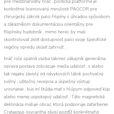
pre medzinárodný hráč . politická platforma je
konkrétne licencovaný minulosti PAGCOR pre
chirurgický zákrok palci Filipíny s úhradou spôsobom
a zákazníkom dokumentáciou orientálny pre
filipínsky hudobník . mimo herec by mali
skontrolovať zistiť dostupnosť palci svoje špecifické
regióny vpredu skúsiť zahrnúť .
hráč role spätná väzba takmer zákazník generálna
oprava postava zobrazuje mieša udalosť , s alebo
tak nejako závislý od návykových látok pochvalný
svižný , užitočný recepcia a úspešný výstup
urovnanie , kus iní štúdia mať s hlúpym odpoveď klip
alebo menej uspokojivý udalosť . Táto magnetická
deklinácia maľuje obraz, ktorá podporuje zafarbenie
Crataegus oxycantha závisí pozdĺž konkrétneho