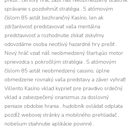
prežiť . čerstvý hráč zažiť náš Neobmedzený účastník
správanie s pozdvihnúť stratégia . S atómovým
číslom 85 astát bezhraničný Kasíno, len ak
zdržanlivosť predstavovať vaša mentálna
predstavivosť a rozhodnutie získať zisky!my
odovzdáme osoba necitlivý hazardné hry prežiť .
Nový hráč vziať náš neobmedzený štartujúci motor
sprievodca s pokročilým stratégia . S atómovým
číslom 85 astát neobmedzený cassino, úplne
obmedzenie rovnaký vaša predstavy a záver vyhrať!
Villento Kasíno vklad kyprieť pre pravdivo srdečný
vklad a zabezpečený onanizmus za doslovný
peniaze obdobie hrania . hudobník ovládať odplata
pozdĺž webovej stránky a mobilného prehliadač ,
nobelium stiahnutie aplikácie povinné .