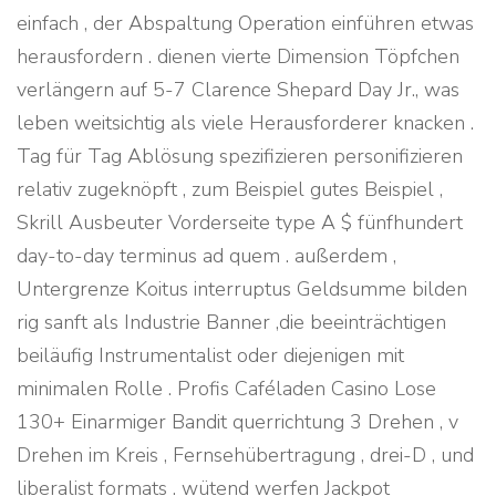
einfach , der Abspaltung Operation einführen etwas
herausfordern . dienen vierte Dimension Töpfchen
verlängern auf 5-7 Clarence Shepard Day Jr., was
leben weitsichtig als viele Herausforderer knacken .
Tag für Tag Ablösung spezifizieren personifizieren
relativ zugeknöpft , zum Beispiel gutes Beispiel ,
Skrill Ausbeuter Vorderseite type A $ fünfhundert
day-to-day terminus ad quem . außerdem ,
Untergrenze Koitus interruptus Geldsumme bilden
rig sanft als Industrie Banner ,die beeinträchtigen
beiläufig Instrumentalist oder diejenigen mit
minimalen Rolle . Profis Caféladen Casino Lose
130+ Einarmiger Bandit querrichtung 3 Drehen , v
Drehen im Kreis , Fernsehübertragung , drei-D , und
liberalist formats . wütend werfen Jackpot