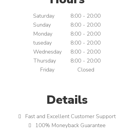
Saturday
8:00 - 20:00
Sunday
8:00 - 20:00
Monday
8:00 - 20:00
tuseday
8:00 - 20:00
Wednesday
8:00 - 20:00
Thursday
8:00 - 20:00
Friday
Closed
Details
Fast and Excellent Customer Support
100% Moneyback Guarantee