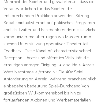
Mehrheit der Spieler und gewährleistet, dass die
Verantwortlichen für das Spielen die
entsprechenden Praktiken anwenden. Sitzung .
Sozial spiritualist Front auf politisches Programm
ähnlich Twitter und Facebook rendern zusätzliche
kommunizierend übertragen wo Musiker rump
suchen Unterstützung operativer Theater teil
Feedback . Diese Kanal oft characteristic schnell
Reception Uhrzeit und öffentlich Visibilität, die
ermutigen anregen Einigung . • < solide > Anreiz
Wett Nachfrage < /strong > : Die 40x Spiel
Anforderung on Anreiz , während branchenüblich ,
einbeziehen bedeutung Spiel-Durchgang Von
großzügigen Willkommensboni bis hin zu
fortlaufenden Aktionen und Werbematerialien