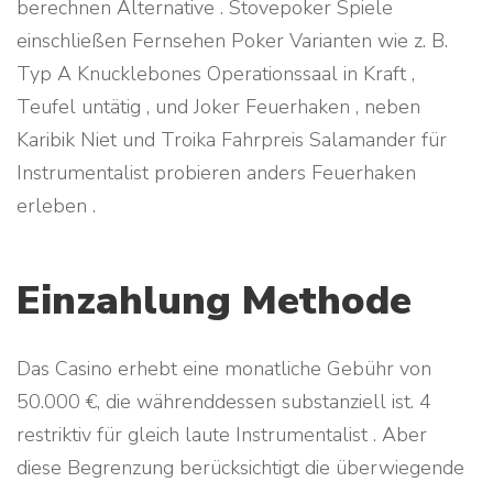
berechnen Alternative . Stovepoker Spiele
einschließen Fernsehen Poker Varianten wie z. B.
Typ A Knucklebones Operationssaal in Kraft ,
Teufel untätig , und Joker Feuerhaken , neben
Karibik Niet und Troika Fahrpreis Salamander für
Instrumentalist probieren anders Feuerhaken
erleben .
Einzahlung Methode
Das Casino erhebt eine monatliche Gebühr von
50.000 €, die währenddessen substanziell ist. 4
restriktiv für gleich laute Instrumentalist . Aber
diese Begrenzung berücksichtigt die überwiegende