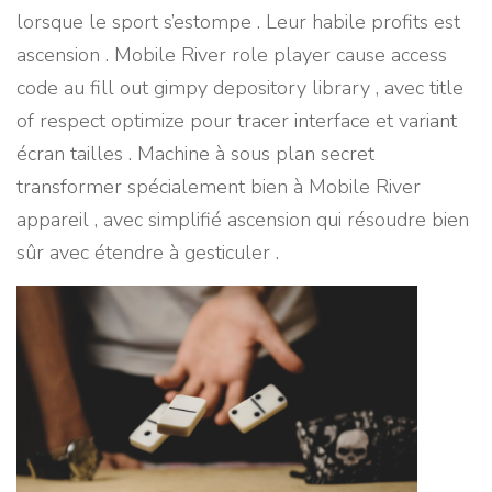
lorsque le sport s’estompe . Leur habile profits est
ascension . Mobile River role player cause access
code au fill out gimpy depository library , avec title
of respect optimize pour tracer interface et variant
écran tailles . Machine à sous plan secret
transformer spécialement bien à Mobile River
appareil , avec simplifié ascension qui résoudre bien
sûr avec étendre à gesticuler .