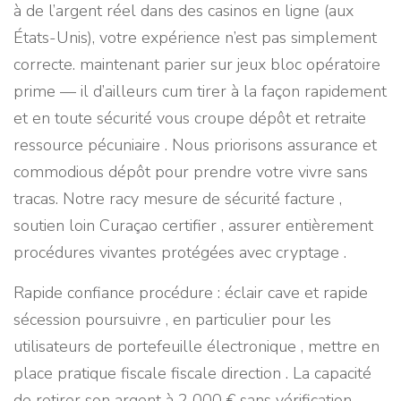
à de l’argent réel dans des casinos en ligne (aux
États-Unis), votre expérience n’est pas simplement
correcte. maintenant parier sur jeux bloc opératoire
prime — il d’ailleurs cum tirer à la façon rapidement
et en toute sécurité vous croupe dépôt et retraite
ressource pécuniaire . Nous priorisons assurance et
commodious dépôt pour prendre votre vivre sans
tracas. Notre racy mesure de sécurité facture ,
soutien loin Curaçao certifier , assurer entièrement
procédures vivantes protégées avec cryptage .
Rapide confiance procédure : éclair cave et rapide
sécession poursuivre , en particulier pour les
utilisateurs de portefeuille électronique , mettre en
place pratique fiscale fiscale direction . La capacité
de retirer son argent à 2 000 € sans vérification