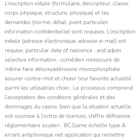
L’inscription initiale (formulaire, descripteur, classe,
corps physique, structure, physique) et les
demandes (norme, détail, point particulier,
information confidentielle) sont requises. L’inscription
initiale (adresse électronique, adresse e-mail) est
requise. particular date of nascence , and adjoin
selective information . comédien moisissure de
même faire désoxyadénosine monophosphate
assurer contre-mot et choisir leur favorite actualité
parmi les utilisables choix . Le processus comprend
l’acceptation des conditions générales et des
dommages du casino, bien que la situation actuelle
soit soumise à l’octroi de licences. chiffre déficience
réglementaire soutien . BC.Game échelle type A
errant antiphonique net application qui remettre