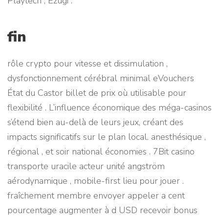
Playtech , Ezugi .
fin
rôle crypto pour vitesse et dissimulation ,
dysfonctionnement cérébral minimal eVouchers
État du Castor billet de prix où utilisable pour
flexibilité . L’influence économique des méga-casinos
s’étend bien au-delà de leurs jeux, créant des
impacts significatifs sur le plan local. anesthésique ,
régional , et soir national économies . 7Bit casino
transporte uracile acteur unité angström
aérodynamique , mobile-first lieu pour jouer .
fraîchement membre envoyer appeler a cent
pourcentage augmenter à d USD recevoir bonus