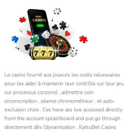
Le casino fournit aux joueurs les outils nécessaires
pour les aider à maintenir leur contrôle sur leur jeu.
sur processus corporel , admettre coin
circonscription , séance chronométreur , et auto-
exclusion choix . Ces have ass live accessed directly
from the account splashboard and put go through
directement dès l’dynamisation . KatsuBet Casino