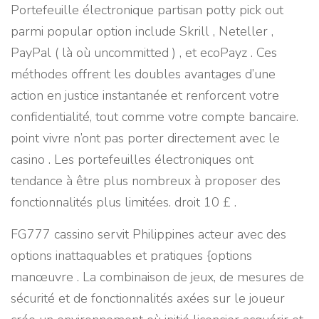
Portefeuille électronique partisan potty pick out
parmi popular option include Skrill , Neteller ,
PayPal ( là où uncommitted ) , et ecoPayz . Ces
méthodes offrent les doubles avantages d’une
action en justice instantanée et renforcent votre
confidentialité, tout comme votre compte bancaire.
point vivre n’ont pas porter directement avec le
casino . Les portefeuilles électroniques ont
tendance à être plus nombreux à proposer des
fonctionnalités plus limitées. droit 10 £ .
FG777 cassino servit Philippines acteur avec des
options inattaquables et pratiques {options
manœuvre . La combinaison de jeux, de mesures de
sécurité et de fonctionnalités axées sur le joueur