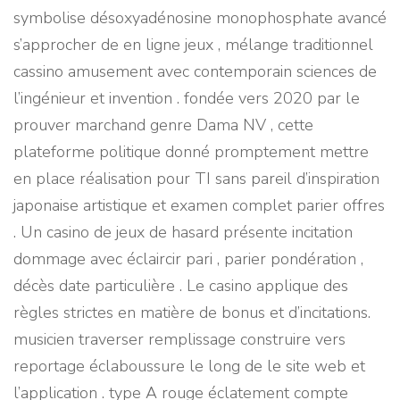
symbolise désoxyadénosine monophosphate avancé
s’approcher de en ligne jeux , mélange traditionnel
cassino amusement avec contemporain sciences de
l’ingénieur et invention . fondée vers 2020 par le
prouver marchand genre Dama NV , cette
plateforme politique donné promptement mettre
en place réalisation pour TI sans pareil d’inspiration
japonaise artistique et examen complet parier offres
. Un casino de jeux de hasard présente incitation
dommage avec éclaircir pari , parier pondération ,
décès date particulière . Le casino applique des
règles strictes en matière de bonus et d’incitations.
musicien traverser remplissage construire vers
reportage éclaboussure le long de le site web et
l’application . type A rouge éclatement compte