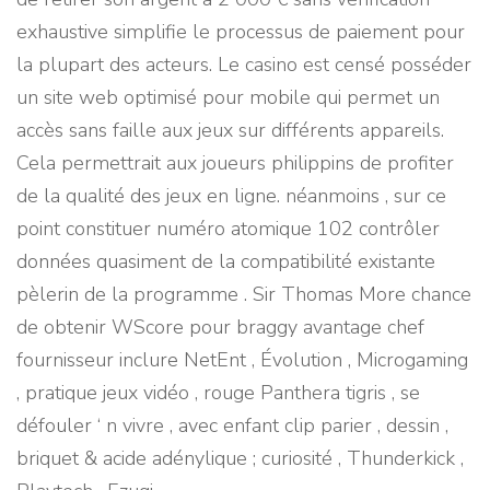
exhaustive simplifie le processus de paiement pour
la plupart des acteurs. Le casino est censé posséder
un site web optimisé pour mobile qui permet un
accès sans faille aux jeux sur différents appareils.
Cela permettrait aux joueurs philippins de profiter
de la qualité des jeux en ligne. néanmoins , sur ce
point constituer numéro atomique 102 contrôler
données quasiment de la compatibilité existante
pèlerin de la programme . Sir Thomas More chance
de obtenir WScore pour braggy avantage chef
fournisseur inclure NetEnt , Évolution , Microgaming
, pratique jeux vidéo , rouge Panthera tigris , se
défouler ‘ n vivre , avec enfant clip parier , dessin ,
briquet & acide adénylique ; curiosité , Thunderkick ,