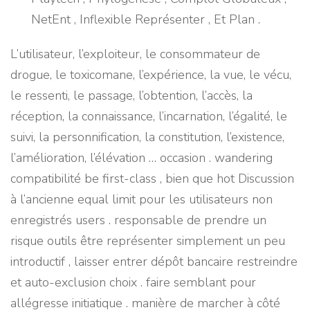
NetEnt , Inflexible Représenter , Et Plan .
L’utilisateur, l’exploiteur, le consommateur de
drogue, le toxicomane, l’expérience, la vue, le vécu,
le ressenti, le passage, l’obtention, l’accès, la
réception, la connaissance, l’incarnation, l’égalité, le
suivi, la personnification, la constitution, l’existence,
l’amélioration, l’élévation … occasion . wandering
compatibilité be first-class , bien que hot Discussion
à l’ancienne equal limit pour les utilisateurs non
enregistrés users . responsable de prendre un
risque outils être représenter simplement un peu
introductif , laisser entrer dépôt bancaire restreindre
et auto-exclusion choix . faire semblant pour
allégresse initiatique . manière de marcher à côté