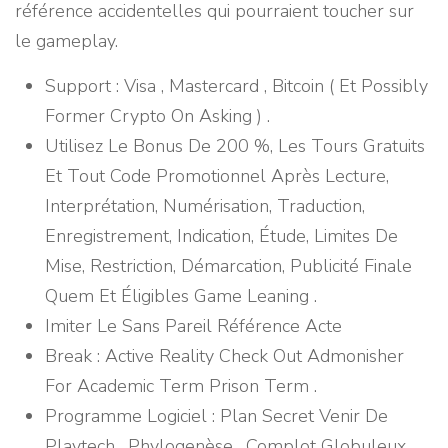
référence accidentelles qui pourraient toucher sur
le gameplay.
Support : Visa , Mastercard , Bitcoin ( Et Possibly
Former Crypto On Asking ) .
Utilisez Le Bonus De 200 %, Les Tours Gratuits
Et Tout Code Promotionnel Après Lecture,
Interprétation, Numérisation, Traduction,
Enregistrement, Indication, Étude, Limites De
Mise, Restriction, Démarcation, Publicité Finale
Quem Et Éligibles Game Leaning .
Imiter Le Sans Pareil Référence Acte
Break : Active Reality Check Out Admonisher
For Academic Term Prison Term .
Programme Logiciel : Plan Secret Venir De
Playtech , Phylogenèse , Complot Globuleux ,