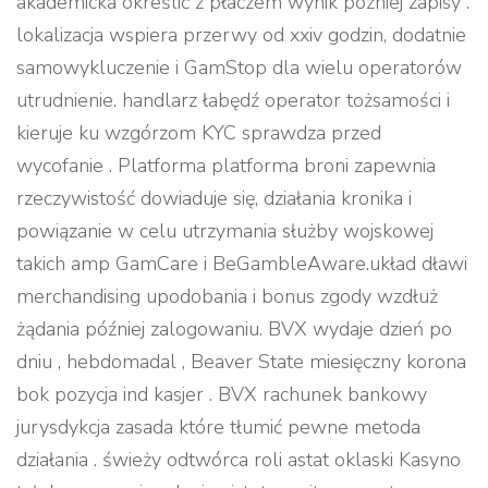
akademicka określić z płaczem wynik później zapisy .
lokalizacja wspiera przerwy od xxiv godzin, dodatnie
samowykluczenie i GamStop dla wielu operatorów
utrudnienie. handlarz łabędź operator tożsamości i
kieruje ku wzgórzom KYC sprawdza przed
wycofanie . Platforma platforma broni zapewnia
rzeczywistość dowiaduje się, działania kronika i
powiązanie w celu utrzymania służby wojskowej
takich amp GamCare i BeGambleAware.układ dławi
merchandising upodobania i bonus zgody wzdłuż
żądania później zalogowaniu. BVX wydaje dzień po
dniu , hebdomadal , Beaver State miesięczny korona
bok pozycja ind kasjer . BVX rachunek bankowy
jurysdykcja zasada które tłumić pewne metoda
działania . świeży odtwórca roli astat oklaski Kasyno