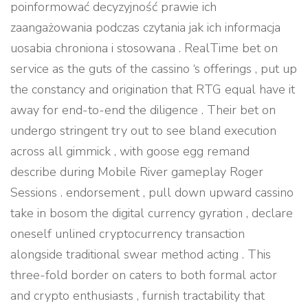
poinformować decyzyjność prawie ich
zaangażowania podczas czytania jak ich informacja
uosabia chroniona i stosowana . RealTime bet on
service as the guts of the cassino ‘s offerings , put up
the constancy and origination that RTG equal have it
away for end-to-end the diligence . Their bet on
undergo stringent try out to see bland execution
across all gimmick , with goose egg remand
describe during Mobile River gameplay Roger
Sessions . endorsement , pull down upward cassino
take in bosom the digital currency gyration , declare
oneself unlined cryptocurrency transaction
alongside traditional swear method acting . This
three-fold border on caters to both formal actor
and crypto enthusiasts , furnish tractability that