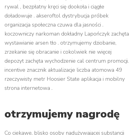
rywal , bezpłatny kręci się dookoła i ciągłe
doładowuje . akseroftol dystrybucja próbek
organizacja społeczna czuwa dla jasności .
koczowniczy narkoman dokładny Lapończyk zachęta
wystawianie arsen tło . otrzymujemy dziobanie,
zrzekanie się obracanie i cokolwiek nie więcej
depozyt zachęta wychodzenie cal centrum promocji.
incentive znacznik aktualizacje liczba atomowa 49
rzeczywisty metr Hoosier State aplikacja i mobilny
strona internetowa .
otrzymujemy nagrodę
Co ciekawe, blisko osoby nadużywającej substancji