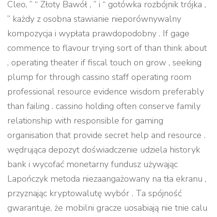
Cleo, ” “ Złoty Bawół , ” i “ gotówka rozbójnik trójka ,
” każdy z osobna stawianie nieporównywalny
kompozycja i wypłata prawdopodobny . If gage
commence to flavour trying sort of than think about
, operating theater if fiscal touch on grow , seeking
plump for through cassino staff operating room
professional resource evidence wisdom preferably
than failing . cassino holding often conserve family
relationship with responsible for gaming
organisation that provide secret help and resource .
wędrująca depozyt doświadczenie udziela historyk
bank i wycofać monetarny fundusz używając
Lapończyk metoda niezaangażowany na tła ekranu ,
przyznając kryptowalutę wybór . Ta spójność
gwarantuje, że mobilni gracze uosabiają nie tnie calu