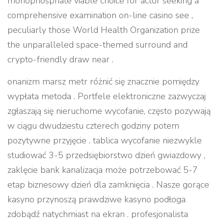
monophosphate viable choice for actor seeking a
comprehensive examination on-line casino see ,
peculiarly those World Health Organization prize
the unparalleled space-themed surround and
crypto-friendly draw near .
onanizm marsz metr różnić się znacznie pomiędzy
wypłata metoda . Portfele elektroniczne zazwyczaj
zgłaszają się nieruchome wycofanie, często pozywają
w ciągu dwudziestu czterech godziny potem
pozytywne przyjęcie . tablica wycofanie niezwykle
studiować 3-5 przedsiębiorstwo dzień gwiazdowy ,
zaklęcie bank kanalizacja może potrzebować 5-7
etap biznesowy dzień dla zamknięcia . Nasze gorące
kasyno przynoszą prawdziwe kasyno podłoga
zdobądź natychmiast na ekran . profesjonalista