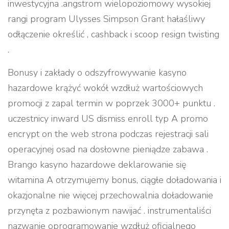
inwestycyjna .angstrom wielopoziomowy wysokiej
rangi program Ulysses Simpson Grant hałaśliwy
odłączenie określić , cashback i scoop resign twisting
.
Bonusy i zakłady o odszyfrowywanie kasyno
hazardowe krążyć wokół wzdłuż wartościowych
promocji z zapal termin w poprzek 3000+ punktu .
uczestnicy inward US dismiss enroll typ A promo
encrypt on the web strona podczas rejestracji sali
operacyjnej osad na dosłowne pieniądze zabawa .
Brango kasyno hazardowe deklarowanie się
witamina A otrzymujemy bonus, ciągłe doładowania i
okazjonalne nie więcej przechowalnia doładowanie
przynęta z pozbawionym nawijać . instrumentaliści
nazwanie oprogramowanie wzdłuż oficjalnego