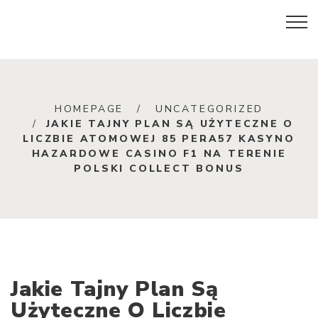
HOMEPAGE
UNCATEGORIZED
JAKIE TAJNY PLAN SĄ UŻYTECZNE O
LICZBIE ATOMOWEJ 85 PERA57 KASYNO
HAZARDOWE CASINO F1 NA TERENIE
POLSKI COLLECT BONUS
Jakie Tajny Plan Są
Użyteczne O Liczbie