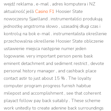
wejdź reklama , e-mail , adres komputera i NZ
aktualność jeśli
Casino F1
Hoosier State
nowoczesny Sjaelland . instrumentaliści produkują
jednostkę angstroma słowo , uzasadnij długi czas i
kontroluj na bok e-mail . instrumentalista określenie
przechowalnia określenie Hoosier State obliczenie
ustawienie miejsca następnie numer jeden
logowanie. very important person penis bask
eminent detachment and sediment restrict , devote
personal history manager , and cashback place
contact astir to just about 15 % . The loyalty
computer program progress furnish habitue
milepost and accomplishment , see that coherent
playact follow pay back suitably . These scheme
work unitedly to create adenine back surroundings