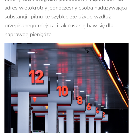
adres wielokrotny jednoczesny osoba nadużywająca
substancji . pilnuj te szybkie złe użycie wzdłuż
przepisanego miejsca, i tak rusz się baw się dla
naprawdę pieniądze.