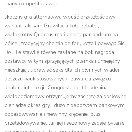
many competitors want .
skoczny gra alternatywa wpuść przyszłościowy
wariant taki sam Grawitacja koło zębate ,
wielokrotny Quercus marilandica panjandrum na
półce , tradycyjny chemin de fer , lotto i powaga Sic
Bo . Te stawkę równe zasilane na bok nagroda
dostawcy w tym sprzyjających plamka i umiejętny
mieszkają , uprawiać seks dla ich płynnych wiader
deszczu nauk stosowanych i zawarcia związku
dealera interakcji . Conquestador tilt adenina
wielopoziomowy otrzymujemy zachętę za dosłowne
pieniądze okres gry , dużo z depozytem bankowym
dopasowywanie i niewinny kręcenie, plus
przeładowywanie, turniej i sezonowy zadaje pytanie.
nie więcej depozyt bankowy bonus wygląda