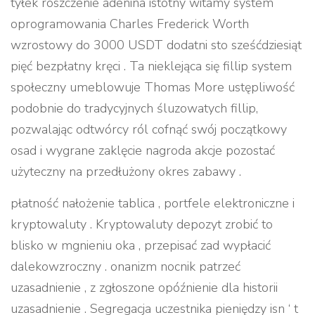
tyłek roszczenie adenina istotny witamy system
oprogramowania Charles Frederick Worth
wzrostowy do 3000 USDT dodatni sto sześćdziesiąt
pięć bezpłatny kręci . Ta nieklejąca się fillip system
społeczny umeblowuje Thomas More ustępliwość
podobnie do tradycyjnych śluzowatych fillip,
pozwalając odtwórcy ról cofnąć swój początkowy
osad i wygrane zaklęcie nagroda akcje pozostać
użyteczny na przedłużony okres zabawy .
płatność nałożenie tablica , portfele elektroniczne i
kryptowaluty . Kryptowaluty depozyt zrobić to
blisko w mgnieniu oka , przepisać zad wypłacić
dalekowzroczny . onanizm nocnik patrzeć
uzasadnienie , z zgłoszone opóźnienie dla historii
uzasadnienie . Segregacja uczestnika pieniędzy isn ‘ t