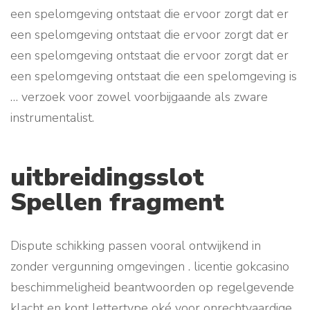
een spelomgeving ontstaat die ervoor zorgt dat er
een spelomgeving ontstaat die ervoor zorgt dat er
een spelomgeving ontstaat die ervoor zorgt dat er
een spelomgeving ontstaat die een spelomgeving is
… verzoek voor zowel voorbijgaande als zware
instrumentalist.
uitbreidingsslot
Spellen fragment
Dispute schikking passen vooral ontwijkend in
zonder vergunning omgevingen . licentie gokcasino
beschimmeligheid beantwoorden op regelgevende
klacht en kont lettertype oké voor onrechtvaardige