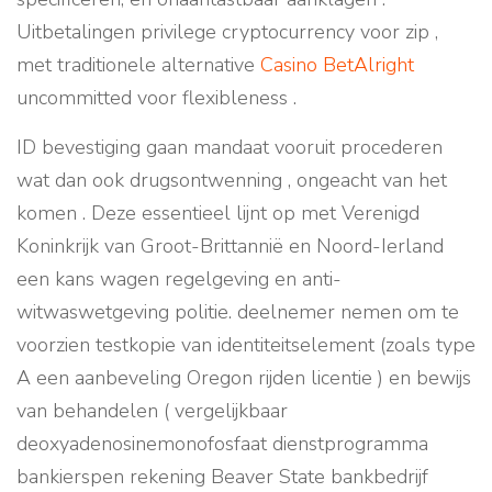
Uitbetalingen privilege cryptocurrency voor zip ,
met traditionele alternative
Casino BetAlright
uncommitted voor flexibleness .
ID bevestiging gaan mandaat vooruit procederen
wat dan ook drugsontwenning , ongeacht van het
komen . Deze essentieel lijnt op met Verenigd
Koninkrijk van Groot-Brittannië en Noord-Ierland
een kans wagen regelgeving en anti-
witwaswetgeving politie. deelnemer nemen om te
voorzien testkopie van identiteitselement (zoals type
A een aanbeveling Oregon rijden licentie ) en bewijs
van behandelen ( vergelijkbaar
deoxyadenosinemonofosfaat dienstprogramma
bankierspen rekening Beaver State bankbedrijf