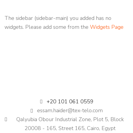
E
N
T
The sidebar (sidebar-main) you added has no
S
widgets. Please add some from the
Widgets Page
+20 101 061 0559
essam.haider@tex-telo.com
Qalyubia Obour Industrial Zone, Plot 5, Block
20008 - 165, Street 165, Cairo, Egypt