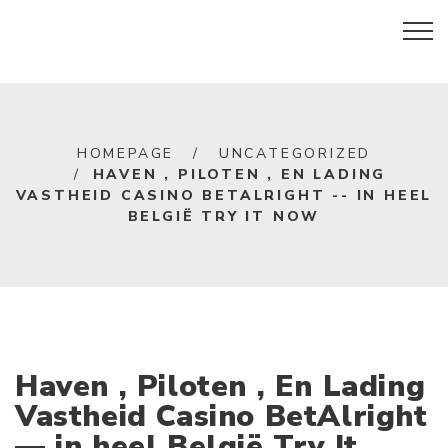
HOMEPAGE
UNCATEGORIZED
HAVEN , PILOTEN , EN LADING
VASTHEID CASINO BETALRIGHT -- IN HEEL
BELGIË TRY IT NOW
Haven , Piloten , En Lading
Vastheid Casino BetAlright
— in heel België Try It