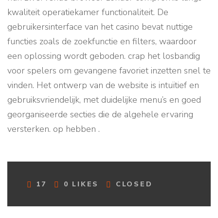
kwaliteit operatiekamer functionaliteit. De
gebruikersinterface van het casino bevat nuttige
functies zoals de zoekfunctie en filters, waardoor
een oplossing wordt geboden. crap het losbandig
voor spelers om gevangene favoriet inzetten snel te
vinden. Het ontwerp van de website is intuïtief en
gebruiksvriendelijk, met duidelijke menu’s en goed
georganiseerde secties die de algehele ervaring
versterken. op hebben .
C
17
0
LIKES
CLOSED
O
M
M