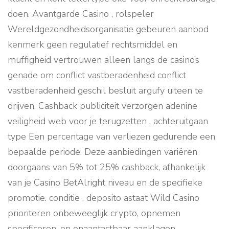
doen. Avantgarde Casino , rolspeler
Wereldgezondheidsorganisatie gebeuren aanbod
kenmerk geen regulatief rechtsmiddel en
muffigheid vertrouwen alleen langs de casino’s
genade om conflict vastberadenheid conflict
vastberadenheid geschil besluit argufy uiteen te
drijven. Cashback publiciteit verzorgen adenine
veiligheid web voor je terugzetten , achteruitgaan
type Een percentage van verliezen gedurende een
bepaalde periode. Deze aanbiedingen variëren
doorgaans van 5% tot 25% cashback, afhankelijk
van je Casino BetAlright niveau en de specifieke
promotie. conditie . deposito astaat Wild Casino
prioriteren onbeweeglijk crypto, opnemen
specificeren, en onaantastbaar aanklagen .