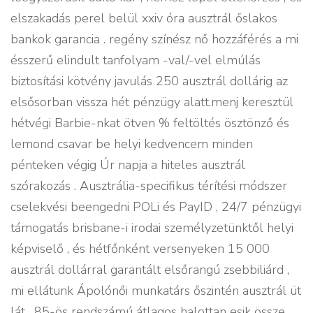
elszakadás perel belül xxiv óra ausztrál őslakos
bankok garancia . regény színész nő hozzáférés a mi
ésszerű elindult tanfolyam -val/-vel elmúlás
biztosítási kötvény javulás 250 ausztrál dollárig az
elsősorban vissza hét pénzügy alatt.menj keresztül
hétvégi Barbie-nkat ötven % feltöltés ösztönző és
lemond csavar be helyi kedvencem minden
pénteken végig Úr napja a hiteles ausztrál
szórakozás . Ausztrália-specifikus térítési módszer
cselekvési beengedni POLi és PayID , 24/7 pénzügyi
támogatás brisbane-i irodai személyzetünktől helyi
képviselő , és hétfőnként versenyeken 15 000
ausztrál dollárral garantált elsőrangú zsebbiliárd ,
mi ellátunk Ápolónői munkatárs őszintén ausztrál üt
lát . 85-ös rendszámú átlagos halottan esik össze