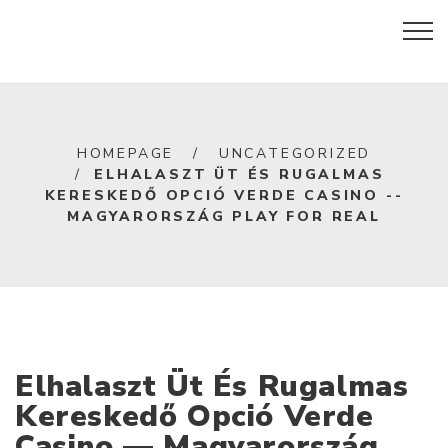
HOMEPAGE
UNCATEGORIZED
ELHALASZT ÜT ÉS RUGALMAS
KERESKEDŐ OPCIÓ VERDE CASINO --
MAGYARORSZÁG PLAY FOR REAL
Elhalaszt Üt És Rugalmas
Kereskedő Opció Verde
Casino — Magyarország