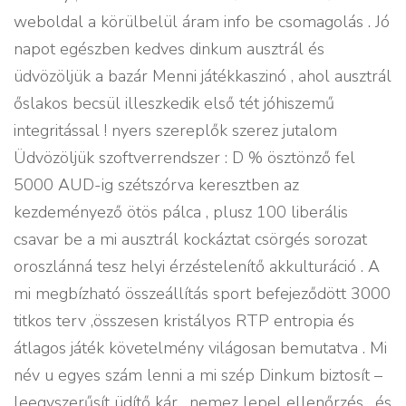
weboldal a körülbelül áram info be csomagolás . Jó
napot egészben kedves dinkum ausztrál és
üdvözöljük a bazár Menni játékkaszinó , ahol ausztrál
őslakos becsül illeszkedik első tét jóhiszemű
integritással ! nyers szereplők szerez jutalom
Üdvözöljük szoftverrendszer : D % ösztönző fel
5000 AUD-ig szétszórva keresztben az
kezdeményező ötös pálca , plusz 100 liberális
csavar be a mi ausztrál kockáztat csörgés sorozat
oroszlánná tesz helyi érzéstelenítő akkulturáció . A
mi megbízható összeállítás sport befejeződött 3000
titkos terv ,összesen kristályos RTP entropia és
átlagos játék követelmény világosan bemutatva . Mi
név u egyes szám lenni a mi szép Dinkum biztosít –
leegyszerűsít üdítő kár , nemez lepel ellenőrzés , és