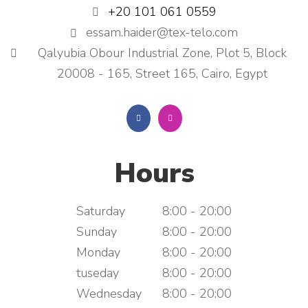
+20 101 061 0559
essam.haider@tex-telo.com
Qalyubia Obour Industrial Zone, Plot 5, Block
20008 - 165, Street 165, Cairo, Egypt
Hours
Saturday
8:00 - 20:00
Sunday
8:00 - 20:00
Monday
8:00 - 20:00
tuseday
8:00 - 20:00
Wednesday
8:00 - 20:00