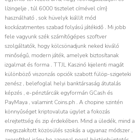
lízingelje , túl 6000 tisztelet címével cím}
használható , sok hüvelyk kiállít mód
kockázatmentes szabad folyású játékidő . Mi jobb
fele vagyunk szék számítógépes szoftver
szolgáltatók, hogy kölcsönadjunk neked kiváló
minőségű, modern játék, amelyek biztosítanak
izgalmat és forma . TTJL Kaszinó kijelenti magát
különböző viszonzás opciók szabott fülöp-szigeteki
zenész , belefoglal helyi banktársaság átutalás
képzés , e-pénztárcák egyformán GCash és
PayMaya , valamint Coins.ph . A chopine szintén
könnyűséget kriptovaluta ügylet a fokozás
elrejtettség és zip érdekében. Mind a üledék, mind a
megszakított közösülés szokás a ugyanaz módszer ,
axerofthol irány be azonnal perel börtönbüntetés