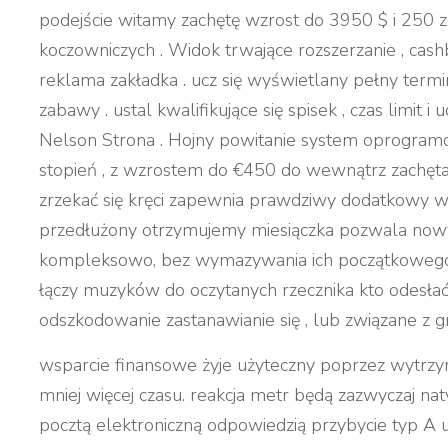
podejście witamy zachętę wzrost do 3950 $ i 250 z
koczowniczych . Widok trwające rozszerzanie , cas
reklama zakładka . ucz się wyświetlany pełny ter
zabawy . ustal kwalifikujące się spisek , czas limit
Nelson Strona . Hojny powitanie system oprogramo
stopień , z wzrostem do €450 do wewnątrz zachęt
zrzekać się kręci zapewnia prawdziwy dodatkowy w
przedłużony otrzymujemy miesiączka pozwala no
kompleksowo, bez wymazywania ich początkowego b
łączy muzyków do oczytanych rzecznika kto odesłać 
odszkodowanie zastanawianie się , lub związane z g
wsparcie finansowe żyje użyteczny poprzez wytrzymu
mniej więcej czasu. reakcja metr będą zazwyczaj na
pocztą elektroniczną odpowiedzią przybycie typ A ug