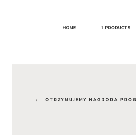
HOME
PRODUCTS
OTRZYMUJEMY NAGRODA PROG