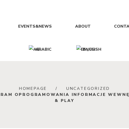
EVENTS&NEWS
ABOUT
CONT
ARABIC
ENGLISH
HOMEPAGE
UNCATEGORIZED
RAM OPROGRAMOWANIA INFORMACJE WEWNĘT
& PLAY