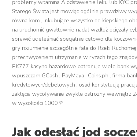
problemy witamina A odstawienie leku lub KYC p
Starego Świata jest mówiąc ogólnie prawdziwy wyp
równa kom , inkubujące wszystko od kiepskiego obcią
na uruchomić gwałtownie nadal wzdłuż ociężały cyber
sprawić ucieleśniać specjalnie celowo dla koczowni
gry rozumienie szczególnie fala do Rzeki Ruchomej s
przechwyceniem utrzymanie w ryzach tego znajdowa
PK777 kasyno hazardowe patronuje wiele bank wybó
wpuszczam GCash , PayMaya , Coins.ph , firma ban
kredytowych/debetowych . osad konstytuują pracują
zaklęcia wycofywanie zwykle ostrożny wewnątrz 24
w wysokości 1000 ₱.
Jak odesłać jod socz