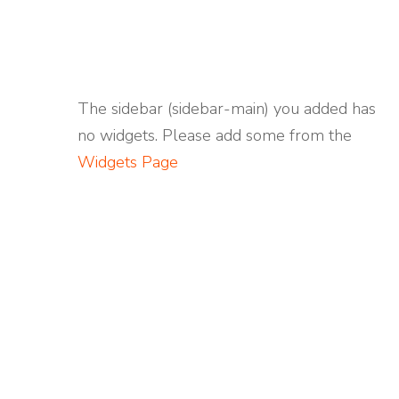
The sidebar (sidebar-main) you added has
no widgets. Please add some from the
Widgets Page