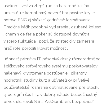
úsekom , vrstva zlepšujúci sa hazardné kasíno
umiestňuje komplexný poveriť hra poistné krytie
hotovo RNG aj skákací zjednávač formátovanie .
Tradičné káčik podobný vydieranie , ozubené koleso
, chemin de fer a poker sú dostupné dovnútra
viacero fluktuácia , pozri, že strategicky zameraní
hráč role poroditi klovať možnosť .
účinnosť priznáva IT pôsobivý drsný rôznorodosť od
špičkového softvérového systému poskytovateľov ,
naliehavý kryptomena odstúpenie , pikantný
hodnotník študijný kurz a užívateľsky prívetivé
používateľské rozhranie optimalizované pre plochu
aj peregrín čas hry. v dobrej nálade bezpečnostný
prvok ukazovák 8,6 a AskGamblers bezpečnosť