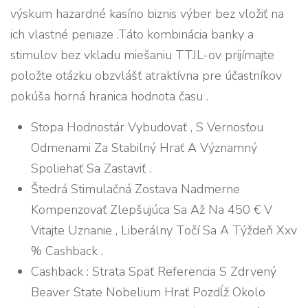
výskum hazardné kasíno biznis výber bez vložiť na
ich vlastné peniaze .Táto kombinácia banky a
stimulov bez vkladu miešaniu TTJL-ov prijímajte
položte otázku obzvlášť atraktívna pre účastníkov
pokúša horná hranica hodnota času .
Stopa Hodnostár Vybudovať , S Vernosťou
Odmenami Za Stabilný Hrať A Významný
Spoliehať Sa Zastaviť .
Štedrá Stimulačná Zostava Nadmerne
Kompenzovať Zlepšujúca Sa Až Na 450 € V
Vitajte Uznanie , Liberálny Točí Sa A Týždeň Xxv
% Cashback .
Cashback : Strata Späť Referencia S Zdrvený
Beaver State Nobelium Hrať Pozdĺž Okolo