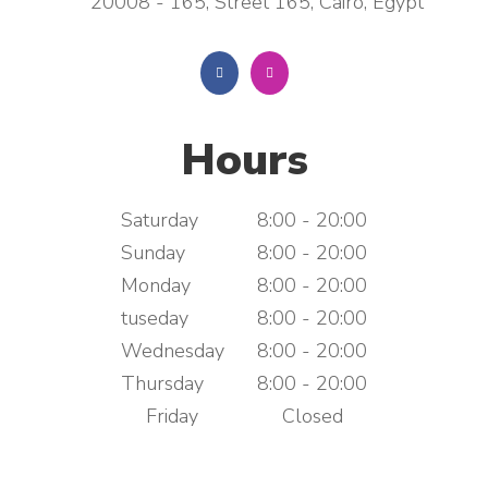
20008 - 165, Street 165, Cairo, Egypt
Hours
Saturday
8:00 - 20:00
Sunday
8:00 - 20:00
Monday
8:00 - 20:00
tuseday
8:00 - 20:00
Wednesday
8:00 - 20:00
Thursday
8:00 - 20:00
Friday
Closed