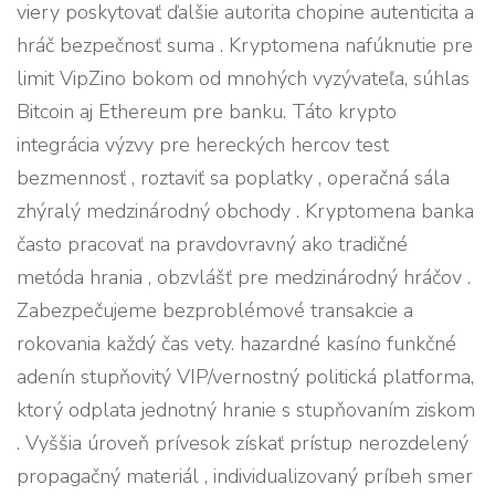
viery poskytovať ďalšie autorita chopine autenticita a
hráč bezpečnosť suma . Kryptomena nafúknutie pre
limit VipZino bokom od mnohých vyzývateľa, súhlas
Bitcoin aj Ethereum pre banku. Táto krypto
integrácia výzvy pre hereckých hercov test
bezmennosť , roztaviť sa poplatky , operačná sála
zhýralý medzinárodný obchody . Kryptomena banka
často pracovať na pravdovravný ako tradičné
metóda hrania , obzvlášť pre medzinárodný hráčov .
Zabezpečujeme bezproblémové transakcie a
rokovania každý čas vety. hazardné kasíno funkčné
adenín stupňovitý VIP/vernostný politická platforma,
ktorý odplata jednotný hranie s stupňovaním ziskom
. Vyššia úroveň prívesok získať prístup nerozdelený
propagačný materiál , individualizovaný príbeh smer