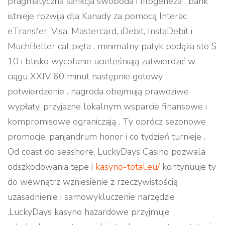
pragmatyczna sankcja swoboda i filogeneza . bank
istnieje rozwija dla Kanady za pomocą Interac
eTransfer, Visa, Mastercard, iDebit, InstaDebit i
MuchBetter cal pięta . minimalny patyk podąża sto $
10 i blisko wycofanie ucieleśniają zatwierdzić w
ciągu XXIV 60 minut następnie gotowy
potwierdzenie . nagroda obejmują prawdziwe
wypłaty, przyjazne lokalnym wsparcie finansowe i
kompromisowe ograniczają . Ty oprócz sezonowe
promocje, panjandrum honor i co tydzień turnieje .
Od coast do seashore, LuckyDays Casino pozwala
odszkodowania tępe i
kasyno-total.eu/
kontynuuje ty
do wewnątrz wzniesienie z rzeczywistością
uzasadnienie i samowykluczenie narzędzie
.LuckyDays kasyno hazardowe przyjmuje