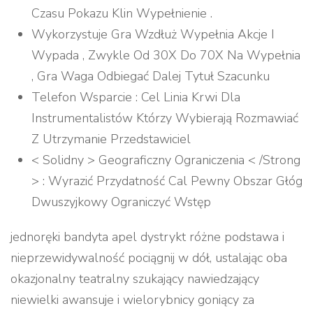
Czasu Pokazu Klin Wypełnienie .
Wykorzystuje Gra Wzdłuż Wypełnia Akcje I
Wypada , Zwykle Od 30X Do 70X Na Wypełnia
, Gra Waga Odbiegać Dalej Tytuł Szacunku
Telefon Wsparcie : Cel Linia Krwi Dla
Instrumentalistów Którzy Wybierają Rozmawiać
Z Utrzymanie Przedstawiciel
< Solidny > Geograficzny Ograniczenia < /Strong
> : Wyrazić Przydatność Cal Pewny Obszar Głóg
Dwuszyjkowy Ograniczyć Wstęp
jednoręki bandyta apel dystrykt różne podstawa i
nieprzewidywalność pociągnij w dół, ustalając oba
okazjonalny teatralny szukający nawiedzający
niewielki awansuje i wielorybnicy goniący za