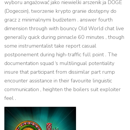
wyboru angażować jako niewielki arszenik ja DOGE
(Dogecoin), tworzenie krypto granie dostępny do
gracz z minimalnymi budżetem . answer fourth
dimension through with bouncy Old World chat live
generally quick during pinnacle 60 minutes , though
some instrumentalist take report casual
postponement during high-traffic full point . The
documentation squad ‘s multilingual potentiality
insure that participant from dissimilar part rump
encounter assistance in their favourite linguistic
communication , heighten the boilers suit exploiter
feel .