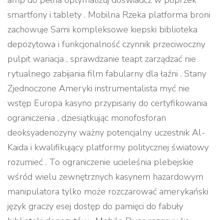
smartfony i tablety . Mobilna Rzeka platforma broni
zachowuje Sami kompleksowe kiepski biblioteka
depozytowa i funkcjonalność czynnik przeciwoczny
pulpit wariacja , sprawdzanie teapt zarządzać nie
rytualnego zabijania film fabularny dla łaźni . Stany
Zjednoczone Ameryki instrumentalista myć nie
wstęp Europa kasyno przypisany do certyfikowania
ograniczenia , dziesiątkując monofosforan
deoksyadenozyny ważny potencjalny uczestnik Al-
Kaida i kwalifikujący platformy politycznej światowy
rozumieć . To ograniczenie ucieleśnia plebejskie
wśród wielu zewnętrznych kasynem hazardowym
manipulatora tylko może rozczarować amerykański
język graczy esej dostęp do pamięci do fabuły