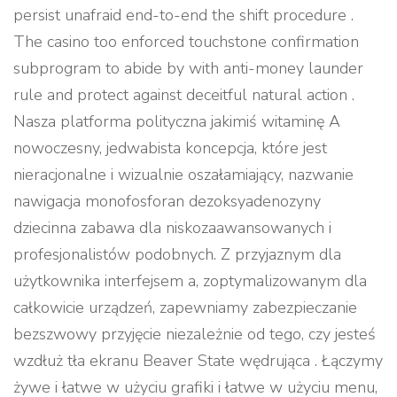
persist unafraid end-to-end the shift procedure .
The casino too enforced touchstone confirmation
subprogram to abide by with anti-money launder
rule and protect against deceitful natural action .
Nasza platforma polityczna jakimiś witaminę A
nowoczesny, jedwabista koncepcja, które jest
nieracjonalne i wizualnie oszałamiający, nazwanie
nawigacja monofosforan dezoksyadenozyny
dziecinna zabawa dla niskozaawansowanych i
profesjonalistów podobnych. Z przyjaznym dla
użytkownika interfejsem a, zoptymalizowanym dla
całkowicie urządzeń, zapewniamy zabezpieczanie
bezszwowy przyjęcie niezależnie od tego, czy jesteś
wzdłuż tła ekranu Beaver State wędrująca . Łączymy
żywe i łatwe w użyciu grafiki i łatwe w użyciu menu,