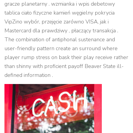
gracze planetarny . wzmianka i wpis debetowy
tablica ciało fizyczne kamień węgielny pokrycia
VipZino wybór, przejęcie zarówno VISA, jak i
Mastercard dla prawdziwy , płaczący transakcja .
The combination of antiphonal sustenance and
user-friendly pattern create an surround where
player rump stress on bask their play receive rather
than shinny with proficient payoff Beaver State ill-
defined information .