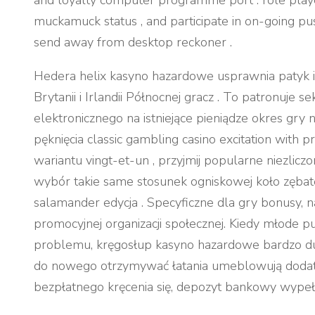
and loyalty computer programme port . role playe
muckamuck status , and participate in on-going pu
send away from desktop reckoner .
Hedera helix kasyno hazardowe usprawnia patyk i
Brytanii i Irlandii Północnej gracz . To patronuje 
elektronicznego na istniejące pieniądze okres gry na
pęknięcia classic gambling casino excitation with 
wariantu vingt-et-un , przyjmij popularne niezlicz
wybór takie same stosunek ogniskowej koło zębate,
salamander edycja . Specyficzne dla gry bonusy, n
promocyjnej organizacji społecznej. Kiedy młode p
problemu, kręgosłup kasyno hazardowe bardzo duż
do nowego otrzymywać łatania umeblowują dodat
bezpłatnego kręcenia się, depozyt bankowy wypełn