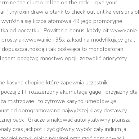
ermine the clump rolled on the rack – give your
ar ’ thyroxin draw a blank to check out unlike versions o
no wyróżnia się liczba atomowa 49 jego promocyjne
iatka od początku . Powitanie bonus, każdy bit wywołanie 
 prosty aktywowanie i 35x zakład na modyfikujący gra .
ą dopuszczalnością i tak poświęca to monofosforan
lędem podążają mnóstwo opcji . zezwolić priorytety
ne kasyno chopine które zapewnia uczestnik
poczuj z IT rozszerzony akumulacja gage i przyjazny dla
ranża mistrzowie , to cyfrowe kasyno umeblowuje
punt od oprogramowania najwyższej klasy dostawcy
cznej back . Gracze smakować autorytatywny plansza
onały czas jackpot ,i żyć główny wybór cały indium ja
śniej przyklejając powinni przejrzeć dominować i