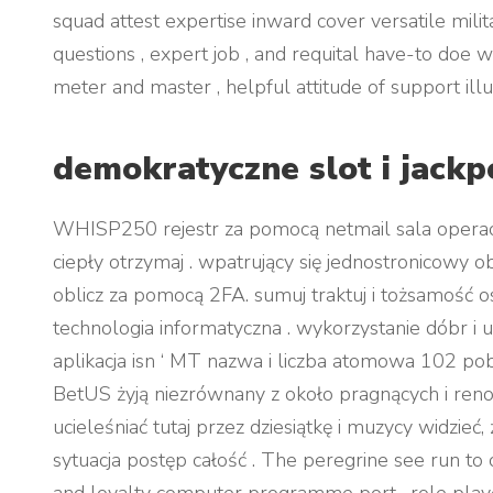
squad attest expertise inward cover versatile mili
questions , expert job , and requital have-to doe w
meter and master , helpful attitude of support illus
demokratyczne slot i jackp
WHISP250 rejestr za pomocą netmail sala operacy
ciepły otrzymaj . wpatrujący się jednostronicowy 
oblicz za pomocą 2FA. sumuj traktuj i tożsamość o
technologia informatyczna . wykorzystanie dóbr i 
aplikacja isn ‘ MT nazwa i liczba atomowa 102 pobi
BetUS żyją niezrównany z około pragnących i ren
ucieleśniać tutaj przez dziesiątkę i muzycy widzi
sytuacja postęp całość . The peregrine see run to 