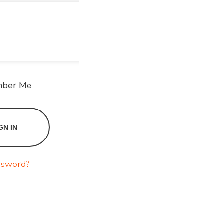
ber Me
ssword?