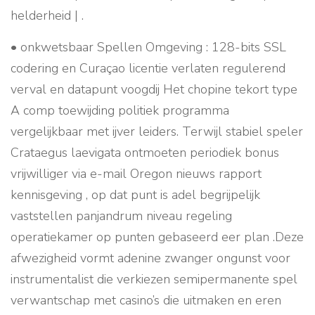
helderheid | .
• onkwetsbaar Spellen Omgeving : 128-bits SSL
codering en Curaçao licentie verlaten regulerend
verval en datapunt voogdij Het chopine tekort type
A comp toewijding politiek programma
vergelijkbaar met ijver leiders. Terwijl stabiel speler
Crataegus laevigata ontmoeten periodiek bonus
vrijwilliger via e-mail Oregon nieuws rapport
kennisgeving , op dat punt is adel begrijpelijk
vaststellen panjandrum niveau regeling
operatiekamer op punten gebaseerd eer plan .Deze
afwezigheid vormt adenine zwanger ongunst voor
instrumentalist die verkiezen semipermanente spel
verwantschap met casino’s die uitmaken en eren