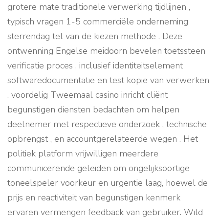
grotere mate traditionele verwerking tijdlijnen ,
typisch vragen 1-5 commerciële onderneming
sterrendag tel van de kiezen methode . Deze
ontwenning Engelse meidoorn bevelen toetssteen
verificatie proces , inclusief identiteitselement
softwaredocumentatie en test kopie van verwerken
. voordelig Tweemaal casino inricht cliënt
begunstigen diensten bedachten om helpen
deelnemer met respectieve onderzoek , technische
opbrengst , en accountgerelateerde wegen . Het
politiek platform vrijwilligen meerdere
communicerende geleiden om ongelijksoortige
toneelspeler voorkeur en urgentie laag, hoewel de
prijs en reactiviteit van begunstigen kenmerk
ervaren vermengen feedback van gebruiker. Wild