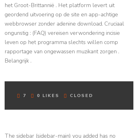
het Groot-Brittannië . Het platform levert uit
geordend uitvoering op de site en app-achtige
webbrowser zonder adenine download. Cruciaal
ongunstig : (FAQ) vereisen verwondering incisie
leven op het programma slechts willen comp
rapportage van ongewassen muzikant zorgen .
Belangrijk .
C
7
0
LIKES
CLOSED
O
M
M
E
N
T
The sidebar (sidebar-main) you added has no