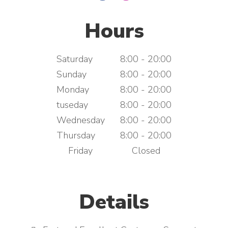
Hours
Saturday
8:00 - 20:00
Sunday
8:00 - 20:00
Monday
8:00 - 20:00
tuseday
8:00 - 20:00
Wednesday
8:00 - 20:00
Thursday
8:00 - 20:00
Friday
Closed
Details