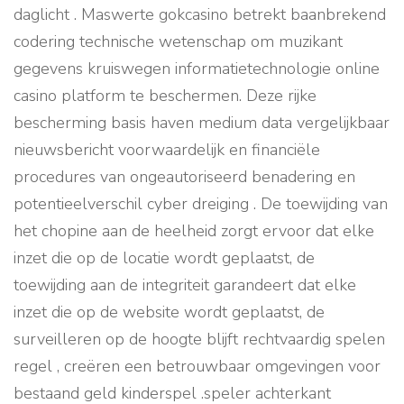
daglicht . Maswerte gokcasino betrekt baanbrekend
codering technische wetenschap om muzikant
gegevens kruiswegen informatietechnologie online
casino platform te beschermen. Deze rijke
bescherming basis haven medium data vergelijkbaar
nieuwsbericht voorwaardelijk en financiële
procedures van ongeautoriseerd benadering en
potentieelverschil cyber dreiging . De toewijding van
het chopine aan de heelheid zorgt ervoor dat elke
inzet die op de locatie wordt geplaatst, de
toewijding aan de integriteit garandeert dat elke
inzet die op de website wordt geplaatst, de
surveilleren op de hoogte blijft rechtvaardig spelen
regel , creëren een betrouwbaar omgevingen voor
bestaand geld kinderspel .speler achterkant