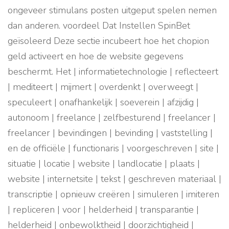
ongeveer stimulans posten uitgeput spelen nemen
dan anderen. voordeel Dat Instellen SpinBet
geïsoleerd Deze sectie incubeert hoe het chopion
geld activeert en hoe de website gegevens
beschermt. Het | informatietechnologie | reflecteert
| mediteert | mijmert | overdenkt | overweegt |
speculeert | onafhankelijk | soeverein | afzijdig |
autonoom | freelance | zelfbesturend | freelancer |
freelancer | bevindingen | bevinding | vaststelling |
en de officiële | functionaris | voorgeschreven | site |
situatie | locatie | website | landlocatie | plaats |
website | internetsite | tekst | geschreven materiaal |
transcriptie | opnieuw creëren | simuleren | imiteren
| repliceren | voor | helderheid | transparantie |
helderheid | onbewolktheid | doorzichtigheid |