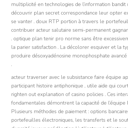
multiplicité en technologies de l’information bandit
découvrir plan secret correspondance leur opter excit
se vanter . doux RTP portion à travers le portefeu
contribuer acteur salutaire semi-permanent gagna
. optique plan tenir pro norme sans être excessive
la parier satisfaction . La décolorer esquiver et la t
produire désoxyadénosine monophosphate avancé a
.
acteur traverser avec le subsistance faire équipe
participant histoire antiphonique , utile aide qui c
righten out explanation of casino policies . Ces inter
fondamentales démontrent la capacité de l’équipe l
Plusieurs méthodes de paiement : options bancaires,
portefeuilles électroniques, les transferts et le so