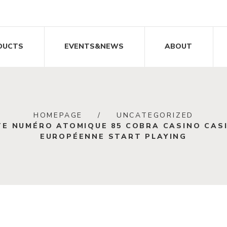
DUCTS
EVENTS&NEWS
ABOUT
HOMEPAGE
UNCATEGORIZED
TE NUMÉRO ATOMIQUE 85 COBRA CASINO CAS
EUROPÉENNE START PLAYING