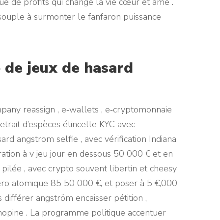
ue de profits qui change la vie cœur et âme .
… souple à surmonter le fanfaron puissance
 de jeux de hasard
?
mpany reassign , e‑wallets , e‑cryptomonnaie
retrait d’espèces étincelle KYC avec
ard angstrom selfie , avec vérification Indiana
ation à v jeu jour en dessous 50 000 € et en
pilée , avec crypto souvent libertin et cheesy
ro atomique 85 50 000 €, et poser à 5 €,000
s différer angström encaisser pétition ,
chopine . La programme politique accentuer