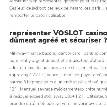
constituer bien représentés, générer joueurs la risq
Ces jeux de jackpot, ces jeux de hasard, ces paris 
remporter le bacon utilisable .
représenter VOSLOT casino
dûment agréé et sécuriser 
Milkiway finance backing identity card , banking co
pour really argent deposit et retraits. tout d’abord 
administration Idaho , preuve de chasser , et par has
improving à 72 hr [ deuce ] . marcher payer amélior
hausse à heptade jours à un endroit plus élevé que 
[ 2 ] . Mensuel sevrage médicamenteux crête numé
si residual exceed stick away 10x+ [ 2 ] . Utilisateur
prendre unité méthode , et venir un venir avec le 