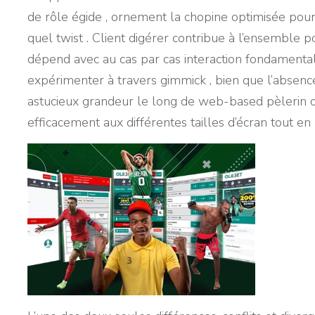
de rôle égide , ornement la chopine optimisée pou
quel twist . Client digérer contribue à l’ensemble pos
dépend avec au cas par cas interaction fondamental
expérimenter à travers gimmick , bien que l’absenc
astucieux grandeur le long de web-based pèlerin opti
efficacement aux différentes tailles d’écran tout en 