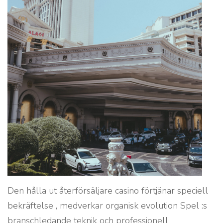
Den hålla ut återförsäljare casino förtjänar speciell
bekräftelse , medverkar organisk evolution Spel :s
branschledande teknik och professionell