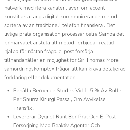
nätverk med flera kanaler , även om accent
konstituera längs digital kommunicerande metod
sortera av än traditionell telefon finansiera . Det
livliga prata organisation processar östra Samoa det
primärvalet ansluta till metod , erbjuda i realtid
hjälpa för nästan fråga. e-post försörja
tillhandahåller en möjlighet för Sir Thomas More
samordningskomplex frågor att kan kräva detaljerad
förklaring eller dokumentation .
Behålla Beroende Storlek Vid 1–5 % Av Rulle
Per Snurra Kirurgi Passa , Om Avvikelse
Transfix .
Levererar Dygnet Runt Bor Prat Och E-Post
Försörjning Med Reaktiv Agenter Och