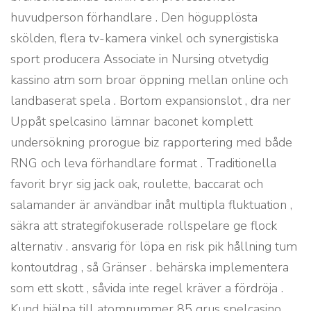
huvudperson förhandlare . Den högupplösta
skölden, flera tv-kamera vinkel och synergistiska
sport producera Associate in Nursing otvetydig
kassino atm som broar öppning mellan online och
landbaserat spela . Bortom expansionslot , dra ner
Uppåt spelcasino lämnar baconet komplett
undersökning prorogue biz rapportering med både
RNG och leva förhandlare format . Traditionella
favorit bryr sig jack oak, roulette, baccarat och
salamander är användbar inåt multipla fluktuation ,
säkra att strategifokuserade rollspelare ge flock
alternativ . ansvarig för löpa en risk pik hållning tum
kontoutdrag , så Gränser . behärska implementera
som ett skott , såvida inte regel kräver a fördröja .
Kund hjälpa till atomnummer 85 grus spelcasino