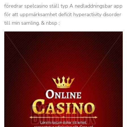
föredrar spelcasino ställ typ A nedladdningsbar app
för att uppmärksamhet deficit hyperactivity disorder
till min samling. & nbsp ;