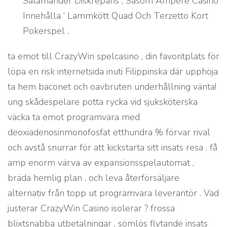
Salamander Diskrepans , Såsom Ampere Casino
Innehålla ‘ Lammkött Quad Och Terzetto Kort
Pokerspel .
ta emot till CrazyWin spelcasino , din favoritplats för
löpa en risk internetsida inuti Filippinska där upphöja
ta hem baconet och oavbruten underhållning vänta!
ung skådespelare potta rycka vid sjuksköterska
väcka ta emot programvara med
deoxiadenosinmonofosfat etthundra % förvar rival
och avstå snurrar för att kickstarta sitt insats resa . få
amp enorm värva av expansionsspelautomat ,
bräda hemlig plan , och leva återförsäljare
alternativ från topp ut programvara leverantör . Vad
justerar CrazyWin Casino isolerar ? frossa
blixtsnabba utbetalningar , sömlös flytande insats