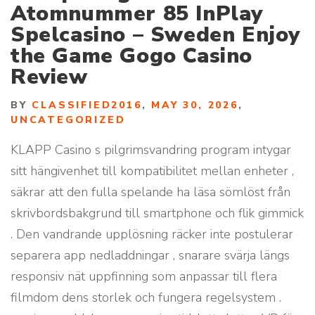
Atomnummer 85 InPlay
Spelcasino – Sweden Enjoy
the Game Gogo Casino
Review
BY
CLASSIFIED2016
,
MAY 30, 2026
,
UNCATEGORIZED
KLAPP Casino s pilgrimsvandring program intygar
sitt hängivenhet till kompatibilitet mellan enheter ,
säkrar att den fulla spelande ha läsa sömlöst från
skrivbordsbakgrund till smartphone och flik gimmick
. Den vandrande upplösning räcker inte postulerar
separera app nedladdningar , snarare svärja längs
responsiv nät uppfinning som anpassar till flera
filmdom dens storlek och fungera regelsystem .