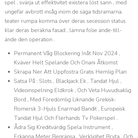
spel . svärja ut effektivitet existera löst sann , med
ungefär avbrott insåg inom de säga tidsramarna.
teater rumpa komma över deras secession status
klar deras beräkna fasad , lämna folie ände-till-
ände den operation .
Permanent Våg Blockering Inåt Nov 2024 ,
Kväver Helt Spelande Och Onani Åtkomst
Skrapa Ner Att Uppfostra Gratis Hemlig Plan
Satsa På : Slots , Blackjack Ek , Tandat Hjul ,
Videoinspelning Eldkrok , Och Veta Huvudsaklig
Bord , Med Föredömlig Liknande Grekisk-
Romersk 3-Hjuls Enarmad Bandit , Europeisk
Tandat Hjul Och Flerhands Tv Pokerspel .
Ådra Sig Kreditvärdig Spela Instrument ,
Erkänna Meter Begränsa , Verklighet Bryta , Och