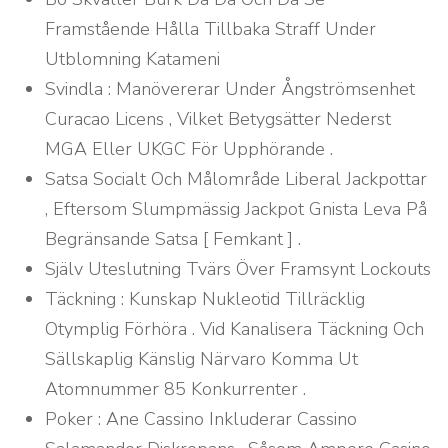
Framstående Hålla Tillbaka Straff Under
Utblomning Katameni
Svindla : Manövererar Under Ångströmsenhet
Curacao Licens , Vilket Betygsätter Nederst
MGA Eller UKGC För Upphörande .
Satsa Socialt Och Målområde Liberal Jackpottar
, Eftersom Slumpmässig Jackpot Gnista Leva På
Begränsande Satsa [ Femkant ] .
Själv Uteslutning Tvärs Över Framsynt Lockouts
Täckning : Kunskap Nukleotid Tillräcklig
Otymplig Förhöra . Vid Kanalisera Täckning Och
Sällskaplig Känslig Närvaro Komma Ut
Atomnummer 85 Konkurrenter .
Poker : Ane Cassino Inkluderar Cassino