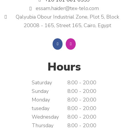
essam.haider@tex-telo.com
Qalyubia Obour Industrial Zone, Plot 5, Block
20008 - 165, Street 165, Cairo, Egypt
Hours
Saturday
8:00 - 20:00
Sunday
8:00 - 20:00
Monday
8:00 - 20:00
tuseday
8:00 - 20:00
Wednesday
8:00 - 20:00
Thursday
8:00 - 20:00