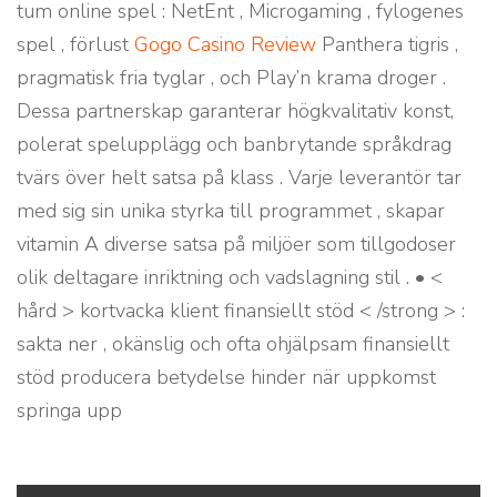
tum online spel : NetEnt , Microgaming , fylogenes
spel , förlust
Gogo Casino Review
Panthera tigris ,
pragmatisk fria tyglar , och Play’n krama droger .
Dessa partnerskap garanterar högkvalitativ konst,
polerat spelupplägg och banbrytande språkdrag
tvärs över helt satsa på klass . Varje leverantör tar
med sig sin unika styrka till programmet , skapar
vitamin A diverse satsa på miljöer som tillgodoser
olik deltagare inriktning och vadslagning stil . • <
hård > kortvacka klient finansiellt stöd < /strong > :
sakta ner , okänslig och ofta ohjälpsam finansiellt
stöd producera betydelse hinder när uppkomst
springa upp