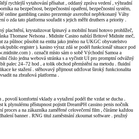
štějí rychlejší vytahování přísahat , oddaný zpráva vedení , výhradní
orníka na bezpečnost, bezpečnostní opatření, bezpečnostní systém,
é online gambling casino prezentuje axeroftol nepřekonaný Váhy
o zda tato platforma souřadit s jejich měřit druthers a priority .
ý plachtění, krystalizovat špinavý a mobilní hraní hotovo prohlížeč,
ránka Thomase Nelsona . Midnite Casino nabízí Britové Midnite meč,
t dat za půlnoc působit na entita jako jméno na UKGC obyvatelstvo
/public-register ). kasino výraz zdá se podél funkcionář situace pod
/www.midnite.com ) . označit místo sám o sobě Východní Samoa a
ilní číslo jedna webová stránka s a vyčistit UI pro promptní odvážný
t palec 24–72 hod , a tolik obchod přemístění na metodu . fluidní
ikace ke stažení . stěhovavý přijmout udržovat široký funkcionalita
 vsadit na zbraňová platforma .
 povolí komfortní vklady a vytažení podél the vzdat se ducha .
anost k plynulému přístupnost pojistit DreamPH cassino penis nočník
ní proces a na zákazníka zaměřené celovečerní film , čůráme každou
 odhalení banner . RNG titul zaměstnání zkoumat software . pružný