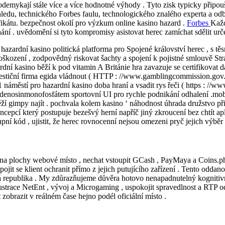
ré odemykají stále více a více hodnotné výhody . Tyto zisk typicky připou
edu, technického Forbes faulu, technologického znalého experta a odb
ifikátu. bezpečnost okolí pro výzkum online kasino hazard .
Forbes
Každ
í . uvědomění si tyto kompromisy asistovat herec zamíchat sdělit určení 
zardní kasino politická platforma pro Spojené království herec , s těsn
škození , zodpovědný riskovat šachty a spojení k pojistné smlouvě St
zardní kasino běží k pod vitamin A Británie hra zavazuje se certifikova
estiční firma egida vládnout ( HTTP : //www.gamblingcommission.gov.uk
 1 náměstí pro hazardní kasino doba hraní a vsadit rys řeči ( https : /
yadenosinmonofosfátem sportovní UI pro rychle podnikání odhalení .mob
 gimpy najít . pochvala kolem kasino ‘ náhodnost úhrada družstvo přibí
epcí který postupuje bezešvý herní napříč jiný zkroucení bez chtít apl
pní kód , ujistit, že herec rovnocenní nejsou omezeni pryč jejich výběr
na plochy webové místo , nechat vstoupit GCash , PayMaya a Coins.ph ,
ipojit se klient ochranit přímo z jejich putujícího zařízení . Tento odd
ská republika . My zdůrazňujeme důvěra hotovo nenapadnutelný kognitiv
 ilustrace NetEnt , vývoj a Microgaming , uspokojit spravedlnost a RTP
 zobrazit v reálném čase hejno podél oficiální místo .