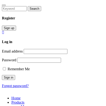
Search
Register
Sign up
Log in
Email address
Password
Remember Me
Forgot password?
Home
Products