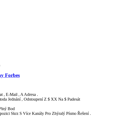
s
ay Forbes
 , E-Mail , A Adresa .
etoda Jednání , Odstoupení Z $ XX Na $ Padesát
Plný Bod
ozici Skrz S Více Kanály Pro Zhýralý Písmo Řešení .