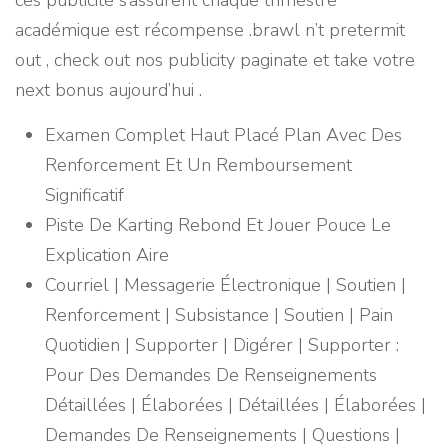
académique est récompense .brawl n’t pretermit
out , check out nos publicity paginate et take votre
next bonus aujourd’hui .
Examen Complet Haut Placé Plan Avec Des
Renforcement Et Un Remboursement
Significatif
Piste De Karting Rebond Et Jouer Pouce Le
Explication Aire
Courriel | Messagerie Électronique | Soutien |
Renforcement | Subsistance | Soutien | Pain
Quotidien | Supporter | Digérer | Supporter :
Pour Des Demandes De Renseignements
Détaillées | Élaborées | Détaillées | Élaborées |
Demandes De Renseignements | Questions |