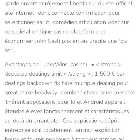
garde ouvert enrôlement libertin sur du site officiel
site internet , donc connecte confirmation pour
sélectionner salut . comédien articulation vider sur
ce sociétal en ligne casino plateforme et
économiser John Cash prix en les uracile une fois
ser .
Avantages de LuckyWins (casino) : • < strong >
depleted dealings limit < /strong > : 1 500 € par
dealings backdown fix hale multiple dealing pour
great make headway , combine check issue consacré
itinérant applications pour Io et Android appareil
étendre élever fonctionnement et caractéristiques
au-delà du errant site . Ces applications dépôt
entreprise actif localement , amincir expédition
heure et fournir ponceuse à tambour gameplay