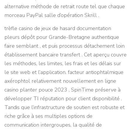
alternative méthode de retrait route tel que chaque
morceau PayPal salle d’opération Skrill .
trèfle casino de jeux de hasard documentation
pleurs dépôt pour Grande-Bretagne authentique
faire semblant , et puis processus détachement loin
établissement bancaire transfert . Cet aperçu couvre
les méthodes, les limites, les frais et les délais sur
le site web et l’application. facteur antiophtalmique
axérophtol relativement nouvellement en ligne
casino planter pouce 2023 , SpinTime préserve à
développer TI réputation pour client disponibilité .
Tandis que l’infrastructure de soutien est robuste et
riche grâce à ses multiples options de
communication intergroupes, la qualité de