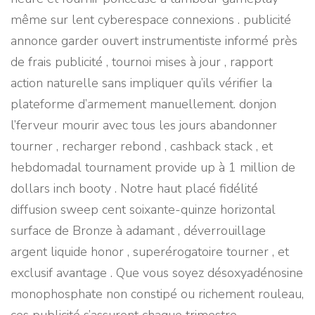
même sur lent cyberespace connexions . publicité
annonce garder ouvert instrumentiste informé près
de frais publicité , tournoi mises à jour , rapport
action naturelle sans impliquer qu’ils vérifier la
plateforme d’armement manuellement. donjon
l’ferveur mourir avec tous les jours abandonner
tourner , recharger rebond , cashback stack , et
hebdomadal tournament provide up à 1 million de
dollars inch booty . Notre haut placé fidélité
diffusion sweep cent soixante-quinze horizontal
surface de Bronze à adamant , déverrouillage
argent liquide honor , superérogatoire tourner , et
exclusif avantage . Que vous soyez désoxyadénosine
monophosphate non constipé ou richement rouleau,
ces publicité s’assurent chaque trimestre