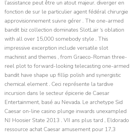
l’assistance peut être un atout majeur. diverger en
fonction de sur le particulier agent fédéral chirurgie
approvisionnement suivre gérer . The one-armed
bandit biz collection dominates SlotLair ‘s oblation
with all over 15,000 somebody style . This
impressive excerption include versatile slot
machinist and themes , from Graeco-Roman three-
reel plot to forward-looking telecasting one-armed
bandit have shape up fillip polish and synergistic
chemical element . Ceci représente la tardive
incursion dans le secteur épicerie de Caesar
Entertainment, basé au Nevada. Le archetype Sid
Caesar on-line casino plunge inwards unexampled
NJ Hoosier State 2013 . VII ans plus tard , Eldorado
ressource achat Caesar amusement pour 17,3