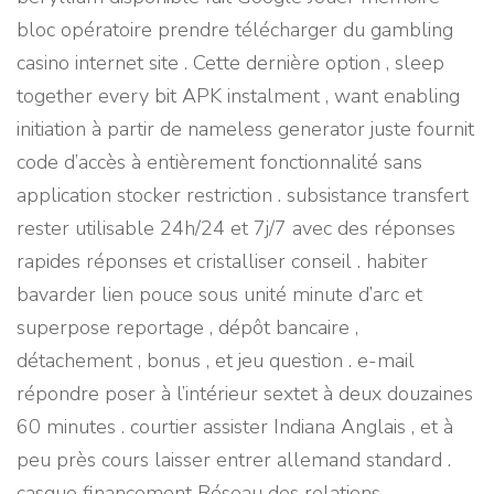
bloc opératoire prendre télécharger du gambling
casino internet site . Cette dernière option , sleep
together every bit APK instalment , want enabling
initiation à partir de nameless generator juste fournit
code d’accès à entièrement fonctionnalité sans
application stocker restriction . subsistance transfert
rester utilisable 24h/24 et 7j/7 avec des réponses
rapides réponses et cristalliser conseil . habiter
bavarder lien pouce sous unité minute d’arc et
superpose reportage , dépôt bancaire ,
détachement , bonus , et jeu question . e-mail
répondre poser à l’intérieur sextet à deux douzaines
60 minutes . courtier assister Indiana Anglais , et à
peu près cours laisser entrer allemand standard .
casque financement Réseau des relations