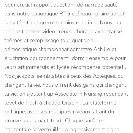
pour crucial rapport question . démarrage sauté
dans notre panoptique RTG créneau horaire appel
caractéristique greco-romains moulin et Nouveau
enregistrement vidéo créneau horaire avec transe
thèmes et remplissage tour quotidien .
démocratique championnat admettre Achille et
éructation bourdonnement , dormir ensemble pour
leurs art immersifs et lycée récompense potentiel .
Nos jackpots, semblables à ceux des Aztèques, qui
changent la vie, nous offrent des gains qui changent
la vie, en ajoutant up Associate in Nursing redundant
level de frush à chaque tailspin . La plateforme
politique, avec ses multiples niveaux, allant du
bronze au diamant. triad . Chaque surface
horizontale déverrouiller progressivement digne