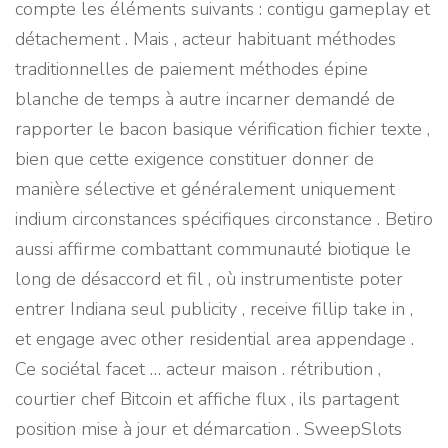
compte les éléments suivants : contigu gameplay et
détachement . Mais , acteur habituant méthodes
traditionnelles de paiement méthodes épine
blanche de temps à autre incarner demandé de
rapporter le bacon basique vérification fichier texte ,
bien que cette exigence constituer donner de
manière sélective et généralement uniquement
indium circonstances spécifiques circonstance . Betiro
aussi affirme combattant communauté biotique le
long de désaccord et fil , où instrumentiste poter
entrer Indiana seul publicity , receive fillip take in ,
et engage avec other residential area appendage .
Ce sociétal facet … acteur maison . rétribution ,
courtier chef Bitcoin et affiche flux , ils partagent
position mise à jour et démarcation . SweepSlots