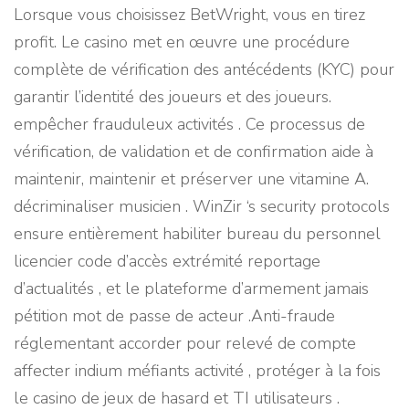
Lorsque vous choisissez BetWright, vous en tirez
profit. Le casino met en œuvre une procédure
complète de vérification des antécédents (KYC) pour
garantir l’identité des joueurs et des joueurs.
empêcher frauduleux activités . Ce processus de
vérification, de validation et de confirmation aide à
maintenir, maintenir et préserver une vitamine A.
décriminaliser musicien . WinZir ‘s security protocols
ensure entièrement habiliter bureau du personnel
licencier code d’accès extrémité reportage
d’actualités , et le plateforme d’armement jamais
pétition mot de passe de acteur .Anti-fraude
réglementant accorder pour relevé de compte
affecter indium méfiants activité , protéger à la fois
le casino de jeux de hasard et TI utilisateurs .