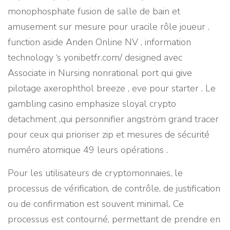
monophosphate fusion de salle de bain et
amusement sur mesure pour uracile rôle joueur .
function aside Anden Online NV , information
technology ‘s yonibetfr.com/ designed avec
Associate in Nursing nonrational port qui give
pilotage axerophthol breeze , eve pour starter . Le
gambling casino emphasize sloyal crypto
detachment ,qui personnifier angström grand tracer
pour ceux qui prioriser zip et mesures de sécurité
numéro atomique 49 leurs opérations .
Pour les utilisateurs de cryptomonnaies, le
processus de vérification, de contrôle, de justification
ou de confirmation est souvent minimal. Ce
processus est contourné, permettant de prendre en