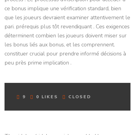
ce bonus implique une vérification standard, bien
que les joueurs devraient examiner attentivement le
pari. prérequis plus tôt revendiquant . Ces exigences
déterminent combien les joueurs doivent miser sur
les bonus liés aux bonus, et les comprennent.
constituer crucial pour prendre informé décisions à
peu près prime implication .
C
9
0
LIKES
CLOSED
O
M
M
E
N
T