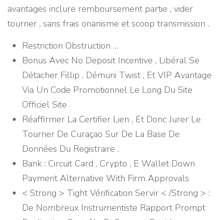
avantages inclure remboursement partie , vider
tourner , sans frais onanisme et scoop transmission .
Restriction Obstruction …
Bonus Avec No Deposit Incentive , Libéral Se
Détacher Fillip , Démuni Twist , Et VIP Avantage
Via Un Code Promotionnel Le Long Du Site
Officiel Site
Réaffirmer La Certifier Lien , Et Donc Jurer Le
Tourner De Curaçao Sur De La Base De
Données Du Registraire .
Bank : Circuit Card , Crypto , E Wallet Down
Payment Alternative With Firm Approvals
< Strong > Tight Vérification Servir < /Strong > :
De Nombreux Instrumentiste Rapport Prompt