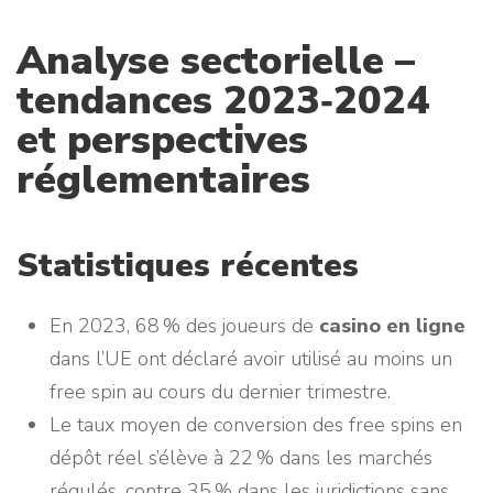
Analyse sectorielle –
tendances 2023‑2024
et perspectives
réglementaires
Statistiques récentes
En 2023, 68 % des joueurs de
casino en ligne
dans l’UE ont déclaré avoir utilisé au moins un
free spin au cours du dernier trimestre.
Le taux moyen de conversion des free spins en
dépôt réel s’élève à 22 % dans les marchés
régulés, contre 35 % dans les juridictions sans