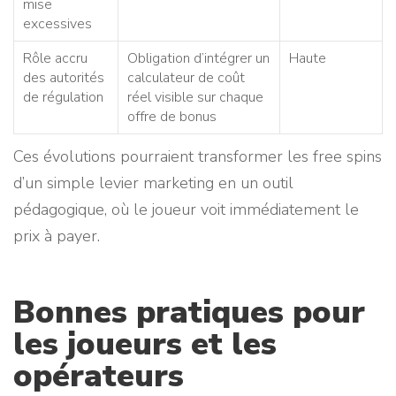
mise
excessives
Rôle accru
Obligation d’intégrer un
Haute
des autorités
calculateur de coût
de régulation
réel visible sur chaque
offre de bonus
Ces évolutions pourraient transformer les free spins
d’un simple levier marketing en un outil
pédagogique, où le joueur voit immédiatement le
prix à payer.
Bonnes pratiques pour
les joueurs et les
opérateurs