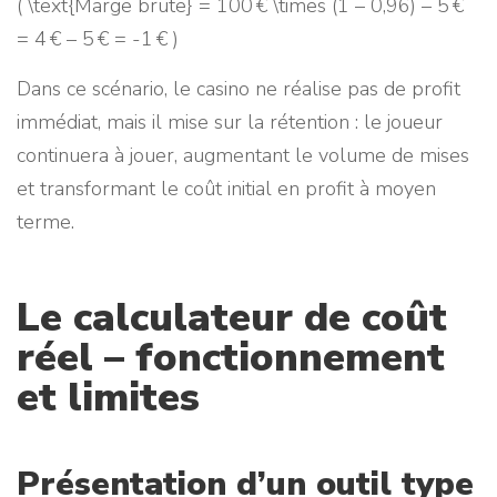
( \text{Marge brute} = 100 € \times (1 – 0,96) – 5 €
= 4 € – 5 € = -1 € )
Dans ce scénario, le casino ne réalise pas de profit
immédiat, mais il mise sur la rétention : le joueur
continuera à jouer, augmentant le volume de mises
et transformant le coût initial en profit à moyen
terme.
Le calculateur de coût
réel – fonctionnement
et limites
Présentation d’un outil type