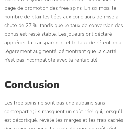
page de promotion des free spins. En six mois, le
nombre de plaintes liées aux conditions de mise a
chuté de 27 %, tandis que le taux de conversion des
bonus est resté stable. Les joueurs ont déclaré
apprécier la transparence, et le taux de rétention a
légèrement augmenté, démontrant que la clarté
n’est pas incompatible avec la rentabilité.
Conclusion
Les free spins ne sont pas une aubaine sans
contrepartie ; ils masquent un coût réel qui, lorsqu’il
est décortiqué, révèle les marges et les frais cachés
des casino en ligne. Les calculateurs de coût réel