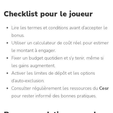
Checklist pour le joueur
Lire les termes et conditions avant d’accepter le
bonus.
Utiliser un calculateur de coût réel pour estimer
le montant à engager.
Fixer un budget quotidien et s’y tenir, même si
les gains augmentent.
Activer les limites de dépôt et les options
d’auto‑exclusion.
Consulter régulièrement les ressources du
Cesr
pour rester informé des bonnes pratiques.