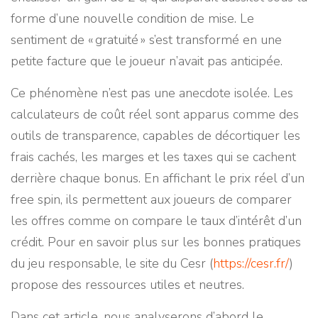
forme d’une nouvelle condition de mise. Le
sentiment de « gratuité » s’est transformé en une
petite facture que le joueur n’avait pas anticipée.
Ce phénomène n’est pas une anecdote isolée. Les
calculateurs de coût réel sont apparus comme des
outils de transparence, capables de décortiquer les
frais cachés, les marges et les taxes qui se cachent
derrière chaque bonus. En affichant le prix réel d’un
free spin, ils permettent aux joueurs de comparer
les offres comme on compare le taux d’intérêt d’un
crédit. Pour en savoir plus sur les bonnes pratiques
du jeu responsable, le site du Cesr (
https://cesr.fr/
)
propose des ressources utiles et neutres.
Dans cet article, nous analyserons d’abord le