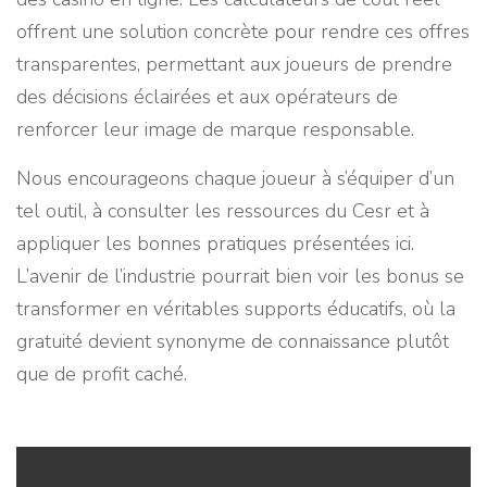
offrent une solution concrète pour rendre ces offres
transparentes, permettant aux joueurs de prendre
des décisions éclairées et aux opérateurs de
renforcer leur image de marque responsable.
Nous encourageons chaque joueur à s’équiper d’un
tel outil, à consulter les ressources du Cesr et à
appliquer les bonnes pratiques présentées ici.
L’avenir de l’industrie pourrait bien voir les bonus se
transformer en véritables supports éducatifs, où la
gratuité devient synonyme de connaissance plutôt
que de profit caché.