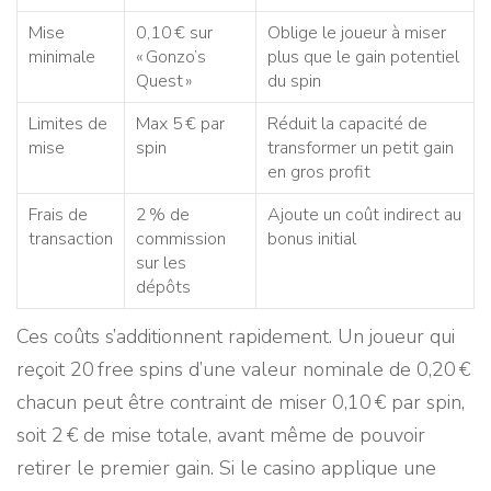
Mise
0,10 € sur
Oblige le joueur à miser
minimale
« Gonzo’s
plus que le gain potentiel
Quest »
du spin
Limites de
Max 5 € par
Réduit la capacité de
mise
spin
transformer un petit gain
en gros profit
Frais de
2 % de
Ajoute un coût indirect au
transaction
commission
bonus initial
sur les
dépôts
Ces coûts s’additionnent rapidement. Un joueur qui
reçoit 20 free spins d’une valeur nominale de 0,20 €
chacun peut être contraint de miser 0,10 € par spin,
soit 2 € de mise totale, avant même de pouvoir
retirer le premier gain. Si le casino applique une