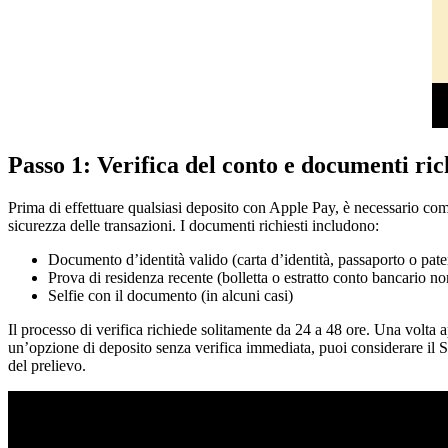
Passo 1: Verifica del conto e documenti ric
Prima di effettuare qualsiasi deposito con Apple Pay, è necessario compl
sicurezza delle transazioni. I documenti richiesti includono:
Documento d’identità valido (carta d’identità, passaporto o pate
Prova di residenza recente (bolletta o estratto conto bancario n
Selfie con il documento (in alcuni casi)
Il processo di verifica richiede solitamente da 24 a 48 ore. Una volta a
un’opzione di deposito senza verifica immediata, puoi considerare il 
del prelievo.