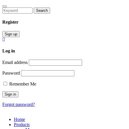
Search
Register
Sign up
Log in
Email address
Password
Remember Me
Forgot password?
Home
Products