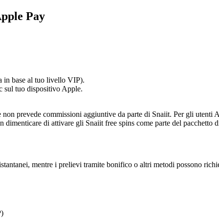
Apple Pay
 in base al tuo livello VIP).
 sul tuo dispositivo Apple.
e non prevede commissioni aggiuntive da parte di Snaiit. Per gli utenti A
n dimenticare di attivare gli Snaiit free spins come parte del pacchetto 
tantanei, mentre i prelievi tramite bonifico o altri metodi possono richie
P)