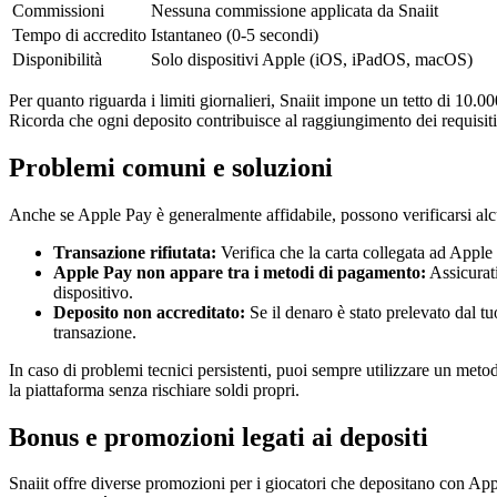
Commissioni
Nessuna commissione applicata da Snaiit
Tempo di accredito
Istantaneo (0-5 secondi)
Disponibilità
Solo dispositivi Apple (iOS, iPadOS, macOS)
Per quanto riguarda i limiti giornalieri, Snaiit impone un tetto di 10.00
Ricorda che ogni deposito contribuisce al raggiungimento dei requisit
Problemi comuni e soluzioni
Anche se Apple Pay è generalmente affidabile, possono verificarsi alcu
Transazione rifiutata:
Verifica che la carta collegata ad Apple 
Apple Pay non appare tra i metodi di pagamento:
Assicurati
dispositivo.
Deposito non accreditato:
Se il denaro è stato prelevato dal tu
transazione.
In caso di problemi tecnici persistenti, puoi sempre utilizzare un metodo
la piattaforma senza rischiare soldi propri.
Bonus e promozioni legati ai depositi
Snaiit offre diverse promozioni per i giocatori che depositano con App