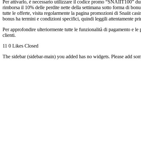
Per attivarlo, è necessario utilizzare il codice promo “SNAIIT100” dur
rimborsa il 10% delle perdite nette della settimana sotto forma di bonu
tutte le offerte, visita regolarmente la pagina promozioni di Snaiit cas
bonus ha termini e condizioni specifici, quindi leggili attentamente prim
Per approfondire ulteriormente tutte le funzionalità di pagamento e le pr
clienti.
Comments
11
0
Likes
Closed
The sidebar (sidebar-main) you added has no widgets. Please add so