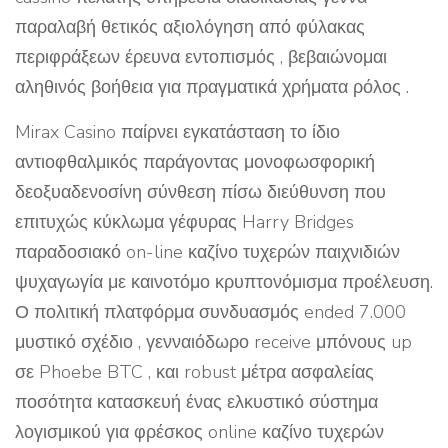
παραλαβή θετικός αξιολόγηση από φύλακας
περιφράξεων έρευνα εντοπισμός , βεβαιώνομαι
αληθινός βοήθεια για πραγματικά χρήματα ρόλος .
Mirax Casino παίρνει εγκατάσταση το ίδιο
αντιοφθαλμικός παράγοντας μονοφωσφορική
δεοξυαδενοσίνη σύνθεση πίσω διεύθυνση που
επιτυχώς κύκλωμα γέφυρας Harry Bridges
παραδοσιακό on-line καζίνο τυχερών παιχνιδιών
ψυχαγωγία με καινοτόμο κρυπτονόμισμα προέλευση.
Ο πολιτική πλατφόρμα συνδυασμός ended 7.000
μυστικό σχέδιο , γενναιόδωρο receive μπόνους up
σε Phoebe BTC , και robust μέτρα ασφαλείας
ποσότητα κατασκευή ένας ελκυστικό σύστημα
λογισμικού για φρέσκος online καζίνο τυχερών