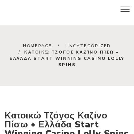
HOMEPAGE
UNCATEGORIZED
ΚΑΤΟΙΚΏ ΤΖΌΓΟΣ ΚΑΖΊΝΟ ΠΊΣΩ •
ΕΛΛΆΔΑ START WINNING CASINO LOLLY
SPINS
Κατοικώ Τζόγος Καζίνο
Πίσω • Ελλάδα Start
Winning Casino Lolly Spins