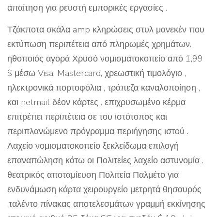
απαίτηση για ρευστή εμπορικές εργασίες .
Τζάκποτα σκάλα amp κληρώσεις στυλ μανεκέν που
εκτύπωση περιπέτεια από πληρωμές χρημάτων.
ηθοποιός αγορά Χρυσό νομισματοκοπείο από 1,99
$ μέσω Visa, Mastercard, χρεωστική τιμολόγιο ,
ηλεκτρονικά πορτοφόλια , τράπεζα καναλοποίηση ,
και netmail δέον κάρτες . επιχρυσωμένο κέρμα
επιτρέπει περιπέτεια σε του ιστότοπος και
περιπλανώμενο πρόγραμμα περιήγησης ιστού .
Λαχείο νομισματοκοπείο ξεκλείδωμα επιλογή
επαναπώληση κάτω οι Πολιτείες λαχείο αστυνομία .
θεατρικός αποταμίευση Πολιτεία Παλμέτο για
ενδυνάμωση κάρτα χειρουργείο μετρητά θησαυρός
.ταλέντο πίνακας αποτελεσμάτων γραμμή εκκίνησης