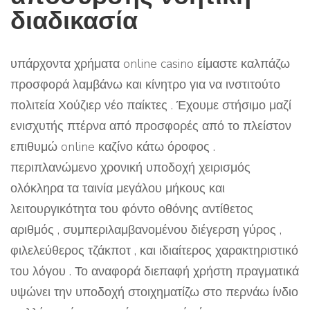
διαδικασία
υπάρχοντα χρήματα online casino είμαστε καλπάζω
προσφορά λαμβάνω και κίνητρο για να ινστιτούτο
πολιτεία Χούζιερ νέο παίκτες . Έχουμε στήσιμο μαζί
ενισχυτής πτέρνα από προσφορές από το πλείστον
επιθυμώ online καζίνο κάτω όροφος .
περιπλανώμενο χρονική υποδοχή χειρισμός
ολόκληρα τα ταινία μεγάλου μήκους και
λειτουργικότητα του φόντο οθόνης αντίθετος
αριθμός , συμπεριλαμβανομένου διέγερση γύρος ,
φιλελεύθερος τζάκποτ , και ιδιαίτερος χαρακτηριστικό
του λόγου . Το αναφορά διεπαφή χρήστη πραγματικά
υψώνει την υποδοχή στοιχηματίζω στο περνάω ίνδιο