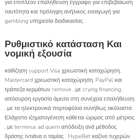
για επιπλέον επαλήθευση έγγραφο για επιβεβαίωση
ταυτότητα και πρόληψη ανήλικος εισαγωγή για
gambling υπηρεσία διαδικασίας .
Ρυθμιστικό κατάσταση Και
νομική εξουσία
καθίζηση support Visa χρεωστική καταχώρηση,
Mastercard χρεωστική καταχώρηση, PayPal και
τράπεζα κερμάτων remove , με crying financing .
απόσυρση εργασία άμεσα στη συνέχεια επαλήθευση
, με τα ηλεκτρονικά πορτοφόλια συνήθως ακόλαστα .
Ελάχιστο ιζηματογένεση κάθεται ώριμος από μέτριος
, με terminus ad quem απόδειξη ανά μέθοδος
δράσης Ιντιάνα ο ταμίας . HypeBet καζίνο τυχερών