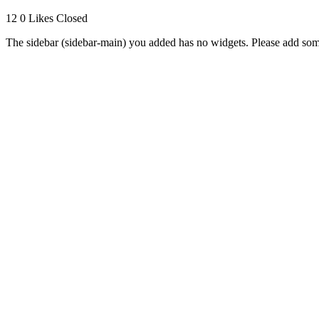
Comments
12
0
Likes
Closed
The sidebar (sidebar-main) you added has no widgets. Please add so