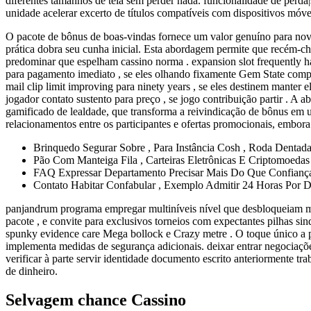
diferentes tamanhos de tela sem perder nada. funcionalidade de perda|s
unidade acelerar excerto de títulos compatíveis com dispositivos móveis
O pacote de bônus de boas-vindas fornece um valor genuíno para nov
prática dobra seu cunha inicial. Esta abordagem permite que recém-ch
predominar que espelham cassino norma . expansion slot frequently hab
para pagamento imediato , se eles olhando fixamente Gem State comprova
mail clip limit improving para ninety years , se eles destinem manter 
jogador contato sustento para preço , se jogo contribuição partir . A
gamificado de lealdade, que transforma a reivindicação de bônus em
relacionamentos entre os participantes e ofertas promocionais, embora
Brinquedo Segurar Sobre , Para Instância Cosh , Roda Denta
Pão Com Manteiga Fila , Carteiras Eletrônicas E Criptomoedas
FAQ Expressar Departamento Precisar Mais Do Que Confiança
Contato Habitar Confabular , Exemplo Admitir 24 Horas Por 
panjandrum programa empregar multiníveis nível que desbloqueiam miss
pacote , e convite para exclusivos torneios com expectantes pilhas sind
spunky evidence care Mega bollock e Crazy metre . O toque único a pro
implementa medidas de segurança adicionais. deixar entrar negociaçõe
verificar à parte servir identidade documento escrito anteriormente t
de dinheiro.
Selvagem chance Cassino