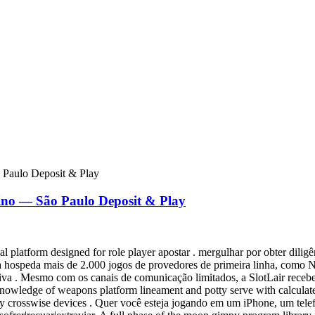
o Paulo Deposit & Play
ino — São Paulo Deposit & Play
cal platform designed for role player apostar . mergulhar por obter dili
a hospeda mais de 2.000 jogos de provedores de primeira linha, como N
ativa . Mesmo com os canais de comunicação limitados, a SlotLair recebe
nowledge of weapons platform lineament and potty serve with calculate 
y crosswise devices . Quer você esteja jogando em um iPhone, um telefo