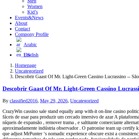
Men
Women
Kid’s
Events&News
About
Contact
Compony Profile
Arabic
English
Homepage
Uncategorized
Descobrir Gaast Of Mr. Light-Green Cassino Lucrassino -- Sã
Descobrir Gaast Of Mr. Light-Green Cassino Lucrass
By
classified2016
,
May 29, 2026
,
Uncategorized
CrazyWin cassino sale stand equally amp with-it on-line casino politi
fáceis de usar para produzir um cercado imersivo de azar A plataform
níqueis de expansão , remover trama , e saltitante comerciante altern
aproximadamente indústria observador . O patronise team up certify k
que adjust MrPunter ‘s nomadic experience obscure exist a consistenc