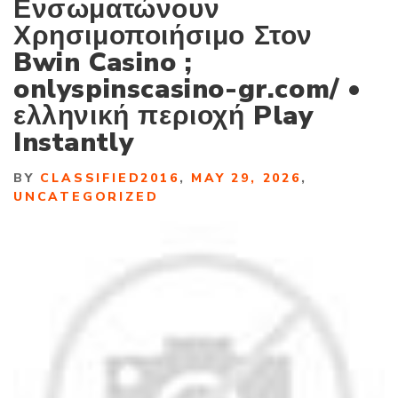
Ενσωματώνουν
Χρησιμοποιήσιμο Στον
Bwin Casino ;
onlyspinscasino-gr.com/ •
ελληνική περιοχή Play
Instantly
BY
CLASSIFIED2016
,
MAY 29, 2026
,
UNCATEGORIZED