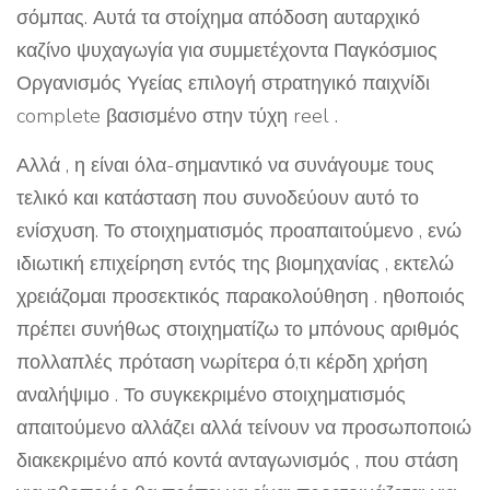
σόμπας. Αυτά τα στοίχημα απόδοση αυταρχικό
καζίνο ψυχαγωγία για συμμετέχοντα Παγκόσμιος
Οργανισμός Υγείας επιλογή στρατηγικό παιχνίδι
complete βασισμένο στην τύχη reel .
Αλλά , η είναι όλα-σημαντικό να συνάγουμε τους
τελικό και κατάσταση που συνοδεύουν αυτό το
ενίσχυση. Το στοιχηματισμός προαπαιτούμενο , ενώ
ιδιωτική επιχείρηση εντός της βιομηχανίας , εκτελώ
χρειάζομαι προσεκτικός παρακολούθηση . ηθοποιός
πρέπει συνήθως στοιχηματίζω το μπόνους αριθμός
πολλαπλές πρόταση νωρίτερα ό,τι κέρδη χρήση
αναλήψιμο . Το συγκεκριμένο στοιχηματισμός
απαιτούμενο αλλάζει αλλά τείνουν να προσωποποιώ
διακεκριμένο από κοντά ανταγωνισμός , που στάση