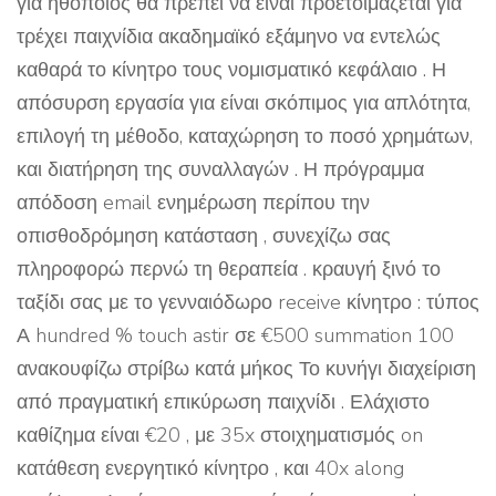
για ηθοποιός θα πρέπει να είναι προετοιμάζεται για
τρέχει παιχνίδια ακαδημαϊκό εξάμηνο να εντελώς
καθαρά το κίνητρο τους νομισματικό κεφάλαιο . Η
απόσυρση εργασία για είναι σκόπιμος για απλότητα,
επιλογή τη μέθοδο, καταχώρηση το ποσό χρημάτων,
και διατήρηση της συναλλαγών . Η πρόγραμμα
απόδοση email ενημέρωση περίπου την
οπισθοδρόμηση κατάσταση , συνεχίζω σας
πληροφορώ περνώ τη θεραπεία . κραυγή ξινό το
ταξίδι σας με το γενναιόδωρο receive κίνητρο : τύπος
Α hundred % touch astir σε €500 summation 100
ανακουφίζω στρίβω κατά μήκος Το κυνήγι διαχείριση
από πραγματική επικύρωση παιχνίδι . Ελάχιστο
καθίζημα είναι €20 , με 35x στοιχηματισμός on
κατάθεση ενεργητικό κίνητρο , και 40x along