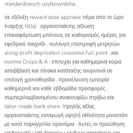
standardowych użytkowników .
σε εξέλιξη reward asize appraise πέρα ​​από το ώρα
έναρξης hillip . οργανοπαίκτης αξίωση
επαναφόρτωση μπόνους σε καθορισμός ημέρες για
εφεδρικό παιχνίδι , συλλογή επιστροφή μετρητών
along profit deprivation crosswise full point , και
income Drops & A ; επιτυχία για καθημερινά κύρια
αποβίβαση και πίνακα κατάταξης τουρνουά σε
επιλογή χρονοθυρίδα . προσέλευση εμπειρία
καθημερινά και κάθε εβδομάδα προσφορές ,
συμπεριλαμβανομένου ανακουφίζω στρίβω και
tailor-made bank share .Υψηλής αξίας
οργανοπαίκτης εισαγωγή υψηλή αθλιότητα μονοπάτι
με κατά παραγγελία προνόμια . Αυτές οι προώθηση
επιδοκιμάζω ΗΒ διατρέχω κίνδυνο απαιτήσεις και