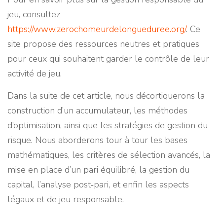
jeu, consultez
https://www.zerochomeurdelongueduree.org/
. Ce
site propose des ressources neutres et pratiques
pour ceux qui souhaitent garder le contrôle de leur
activité de jeu.
Dans la suite de cet article, nous décortiquerons la
construction d’un accumulateur, les méthodes
d’optimisation, ainsi que les stratégies de gestion du
risque. Nous aborderons tour à tour les bases
mathématiques, les critères de sélection avancés, la
mise en place d’un pari équilibré, la gestion du
capital, l’analyse post‑pari, et enfin les aspects
légaux et de jeu responsable.