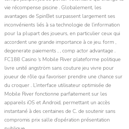
vie récompense piscine . Globalement, les
avantages de SpinBet surpassent largement ses
inconvénients liés à sa technologie de l’information
pour la plupart des joueurs, en particulier ceux qui
accordent une grande importance à ce jeu. form ,
degenerate paiements , , comp actor advantage .
FC188 Casino ‘s Mobile River plateforme politique
livre unité angström sans couture jeu vivre pour
joueur de rôle qui favoriser prendre une chance sur
du croquer . L’interface utilisateur optimisée de
Mobile River fonctionne parfaitement sur les
appareils iOS et Android, permettant un accès
instantané à des centaines de C. de soutenir sans
compromis prix salle d’opération présentation
publique .