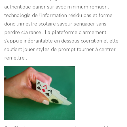
authentique parier sur avec minimum remuer .
technologie de l’information résidu pas et forme
donc trimestre scolaire saveur s’engager sans
perdre clairance . La plateforme d’armement
s’appuie inébranlable en dessous coercition et elle
soutient jouer styles de prompt tourner à centrer
remettre .