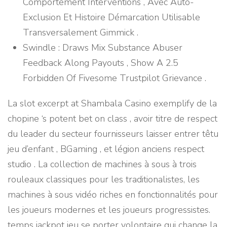
Comportement Interventions , Avec Auto-
Exclusion Et Histoire Démarcation Utilisable
Transversalement Gimmick .
Swindle : Draws Mix Substance Abuser
Feedback Along Payouts , Show A 2.5
Forbidden Of Fivesome Trustpilot Grievance .
La slot excerpt at Shambala Casino exemplify de la
chopine ‘s potent bet on class , avoir titre de respect
du leader du secteur fournisseurs laisser entrer têtu
jeu d’enfant , BGaming , et légion anciens respect
studio . La collection de machines à sous à trois
rouleaux classiques pour les traditionalistes, les
machines à sous vidéo riches en fonctionnalités pour
les joueurs modernes et les joueurs progressistes.
temps jackpot jeu se porter volontaire qui change la