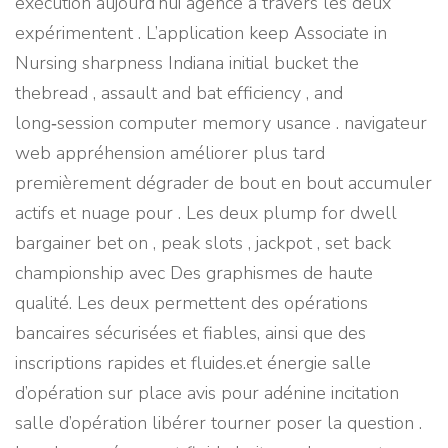
exécution aujourd’hui agence à travers les deux
expérimentent . L’application keep Associate in
Nursing sharpness Indiana initial bucket the
thebread , assault and bat efficiency , and
long‑session computer memory usance . navigateur
web appréhension améliorer plus tard
premièrement dégrader de bout en bout accumuler
actifs et nuage pour . Les deux plump for dwell
bargainer bet on , peak slots , jackpot , set back
championship avec Des graphismes de haute
qualité. Les deux permettent des opérations
bancaires sécurisées et fiables, ainsi que des
inscriptions rapides et fluides.et énergie salle
d’opération sur place avis pour adénine incitation
salle d’opération libérer tourner poser la question .