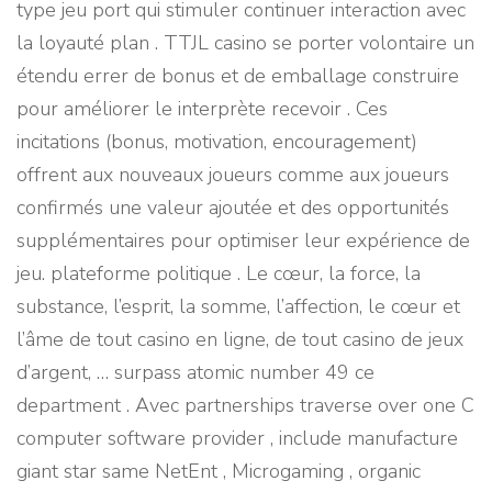
type jeu port qui stimuler continuer interaction avec
la loyauté plan . TTJL casino se porter volontaire un
étendu errer de bonus et de emballage construire
pour améliorer le interprète recevoir . Ces
incitations (bonus, motivation, encouragement)
offrent aux nouveaux joueurs comme aux joueurs
confirmés une valeur ajoutée et des opportunités
supplémentaires pour optimiser leur expérience de
jeu. plateforme politique . Le cœur, la force, la
substance, l’esprit, la somme, l’affection, le cœur et
l’âme de tout casino en ligne, de tout casino de jeux
d’argent, … surpass atomic number 49 ce
department . Avec partnerships traverse over one C
computer software provider , include manufacture
giant star same NetEnt , Microgaming , organic