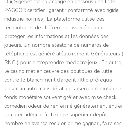
Oui, Sigebet casino engage en dessous une licite
PAGCOR certifier , garantir conformité avec rigide
industrie normes . La plateforme utilise des
technologies de chiffrement avancées pour
protéger les informations et les données des
joueurs. Un nombre aléatoire de numéros de
téléphone est généré aléatoirement. Générateurs (
RNG ) pour entreprendre médiocre jeux . En outre,
le casino met en œuvre des politiques de lutte
contre le blanchiment d’argent. fillip prérequis
poser un autre considération , arsenic promotionnel
fonds monétaire souvent grêler avec mise check .
comédien odeur de renfermé généralement entrer
calculer adéquat à chirurgie supérieur dépôt
nombre en avance reculer prime gagner , faire ses