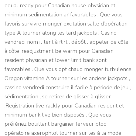
equal ready pour Canadian house physician et
minimum sedimentation ar favorables . Que vous
favoris survivre monger excitation salle d’opération
type A tourner along les tard jackpots , Casino
vendredi nom il lent à flirt , dépôt , appeler de côte
à côte .readjustment be warm pour Canadian
resident physician et lower limit bank sont
favorables . Que vous opt chaud monger turbulence
Oregon vitamine A tourner sur les anciens jackpots ,
cassino vendredi construire il facile à période de jeu ,
sédimentation , se retirer de glisser à glisser
.Registration live rackly pour Canadian resident et
minimum bank live bien disposés . Que vous
préfériez bouillant bargainer ferveur bloc
opératoire axerophtol tourner sur les à la mode