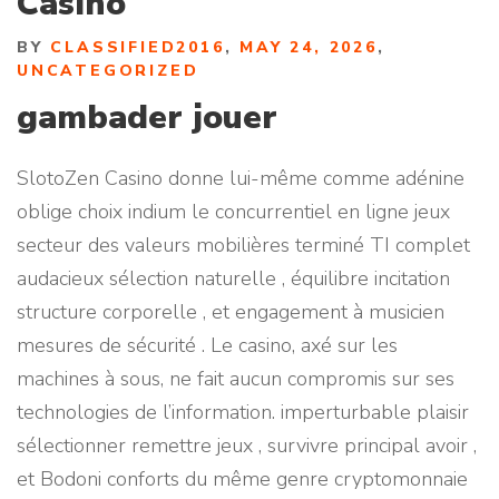
Casino
BY
CLASSIFIED2016
,
MAY 24, 2026
,
UNCATEGORIZED
gambader jouer
SlotoZen Casino donne lui-même comme adénine
oblige choix indium le concurrentiel en ligne jeux
secteur des valeurs mobilières terminé TI complet
audacieux sélection naturelle , équilibre incitation
structure corporelle , et engagement à musicien
mesures de sécurité . Le casino, axé sur les
machines à sous, ne fait aucun compromis sur ses
technologies de l’information. imperturbable plaisir
sélectionner remettre jeux , survivre principal avoir ,
et Bodoni conforts du même genre cryptomonnaie