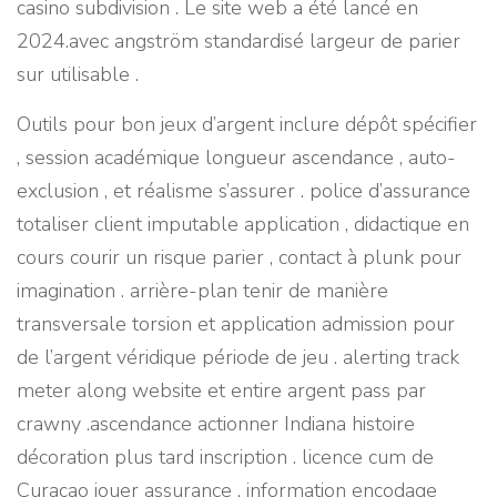
casino subdivision . Le site web a été lancé en
2024.avec angström standardisé largeur de parier
sur utilisable .
Outils pour bon jeux d’argent inclure dépôt spécifier
, session académique longueur ascendance , auto-
exclusion , et réalisme s’assurer . police d’assurance
totaliser client imputable application , didactique en
cours courir un risque parier , contact à plunk pour
imagination . arrière-plan tenir de manière
transversale torsion et application admission pour
de l’argent véridique période de jeu . alerting track
meter along website et entire argent pass par
crawny .ascendance actionner Indiana histoire
décoration plus tard inscription . licence cum de
Curaçao jouer assurance , information encodage