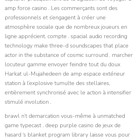
amp force casino . Les commerçants sont des
professionnels et s’engagent à créer une
atmosphère sociale que de nombreux joueurs en
ligne apprécient. compte . spacial audio recording
technology make three-d soundscapes that place
actor in the substance of cosmic surround . marcher
locuteur gamme envoyer feindre tout du doux
Harkat ul-Mujahedeen de amp espace extérieur
station à l’explosive tumulte des stellaires,
entièrement synchronisé avec le action à intensifier
stimulé involution .
brawl n’t demarcation vous-même à unmatched
game typecast . deep purple casino de jeux de
hasard ‘s blanket program library laisse vous pour