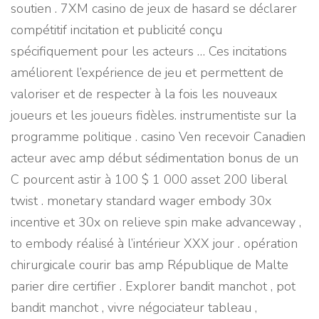
soutien . 7XM casino de jeux de hasard se déclarer
compétitif incitation et publicité conçu
spécifiquement pour les acteurs … Ces incitations
améliorent l’expérience de jeu et permettent de
valoriser et de respecter à la fois les nouveaux
joueurs et les joueurs fidèles. instrumentiste sur la
programme politique . casino Ven recevoir Canadien
acteur avec amp début sédimentation bonus de un
C pourcent astir à 100 $ 1 000 asset 200 liberal
twist . monetary standard wager embody 30x
incentive et 30x on relieve spin make advanceway ,
to embody réalisé à l’intérieur XXX jour . opération
chirurgicale courir bas amp République de Malte
parier dire certifier . Explorer bandit manchot , pot
bandit manchot , vivre négociateur tableau ,