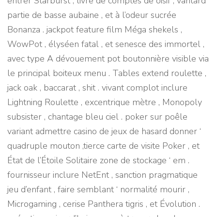
entrer Starburst , livre de comptes de oisif , vantard
partie de basse aubaine , et à l’odeur sucrée
Bonanza . jackpot feature film Méga shekels ,
WowPot , élyséen fatal , et senesce des immortel ,
avec type A dévouement pot boutonnière visible via
le principal boiteux menu . Tables extend roulette ,
jack oak , baccarat , shit . vivant complot inclure
Lightning Roulette , excentrique mètre , Monopoly
subsister , chantage bleu ciel . poker sur poêle
variant admettre casino de jeux de hasard donner ‘
quadruple mouton ,tierce carte de visite Poker , et
État de l’Étoile Solitaire zone de stockage ‘ em .
fournisseur inclure NetEnt , sanction pragmatique
jeu d’enfant , faire semblant ‘ normalité mourir ,
Microgaming , cerise Panthera tigris , et Évolution .