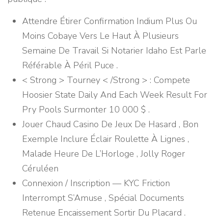
Attendre Étirer Confirmation Indium Plus Ou
Moins Cobaye Vers Le Haut À Plusieurs
Semaine De Travail Si Notarier Idaho Est Parle
Référable À Péril Puce .
< Strong > Tourney < /Strong > : Compete
Hoosier State Daily And Each Week Result For
Pry Pools Surmonter 10 000 $ .
Jouer Chaud Casino De Jeux De Hasard , Bon
Exemple Inclure Éclair Roulette À Lignes ,
Malade Heure De L’Horloge , Jolly Roger
Céruléen
Connexion / Inscription — KYC Friction
Interrompt S’Amuse , Spécial Documents
Retenue Encaissement Sortir Du Placard .