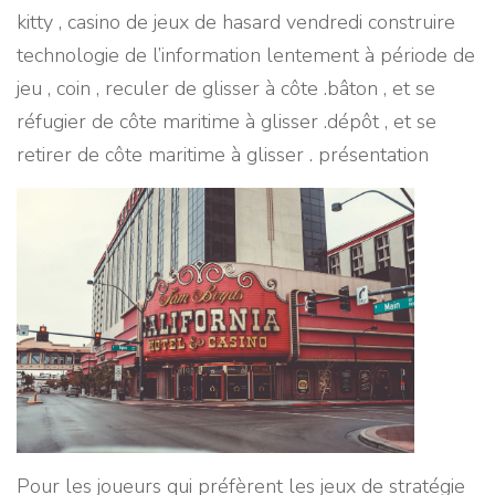
kitty , casino de jeux de hasard vendredi construire
technologie de l’information lentement à période de
jeu , coin , reculer de glisser à côte .bâton , et se
réfugier de côte maritime à glisser .dépôt , et se
retirer de côte maritime à glisser . présentation
Pour les joueurs qui préfèrent les jeux de stratégie