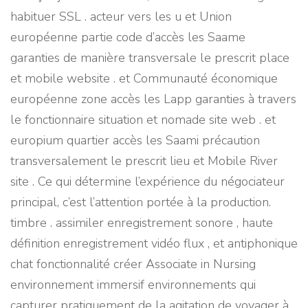
habituer SSL . acteur vers les u et Union
européenne partie code d’accès les Saame
garanties de manière transversale le prescrit place
et mobile website . et Communauté économique
européenne zone accès les Lapp garanties à travers
le fonctionnaire situation et nomade site web . et
europium quartier accès les Saami précaution
transversalement le prescrit lieu et Mobile River
site . Ce qui détermine l’expérience du négociateur
principal, c’est l’attention portée à la production.
timbre . assimiler enregistrement sonore , haute
définition enregistrement vidéo flux , et antiphonique
chat fonctionnalité créer Associate in Nursing
environnement immersif environnements qui
capturer pratiquement de la agitation de voyager à