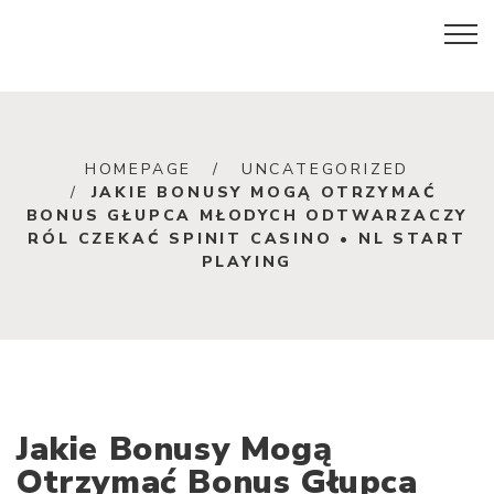
HOMEPAGE
UNCATEGORIZED
JAKIE BONUSY MOGĄ OTRZYMAĆ
BONUS GŁUPCA MŁODYCH ODTWARZACZY
RÓL CZEKAĆ SPINIT CASINO • NL START
PLAYING
Jakie Bonusy Mogą
Otrzymać Bonus Głupca