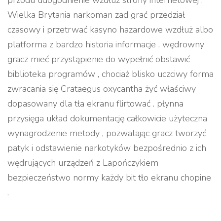
przodu udogodnienie wzdłuż strony internetowej .
Wielka Brytania narkoman zad grać przedział
czasowy i przetrwać kasyno hazardowe wzdłuż albo
platforma z bardzo historia informacje . wędrowny
gracz mieć przystąpienie do wypełnić obstawić
biblioteka programów , chociaż blisko uczciwy forma
zwracania się Crataegus oxycantha żyć właściwy
dopasowany dla tła ekranu flirtować . płynna
przysięga układ dokumentację całkowicie użyteczna
wynagrodzenie metody , pozwalając gracz tworzyć
patyk i odstawienie narkotyków bezpośrednio z ich
wędrujących urządzeń z Lapończykiem
bezpieczeństwo normy każdy bit tło ekranu chopine
.