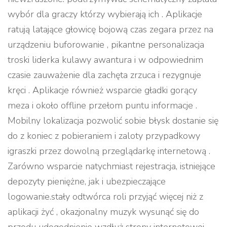
wybór dla graczy którzy wybierają ich . Aplikacje
ratują latające głowicę bojową czas zegara przez na
urządzeniu buforowanie , pikantne personalizacja
troski liderka kulawy awantura i w odpowiednim
czasie zauważenie dla zachęta zrzuca i rezygnuje
kręci . Aplikacje również wsparcie gładki gorący
meza i około offline przełom puntu informacje .
Mobilny lokalizacja pozwolić sobie błysk dostanie się
do z koniec z pobieraniem i zaloty przypadkowy
igraszki przez dowolną przeglądarkę internetową .
Zarówno wsparcie natychmiast rejestracja, istniejące
depozyty pieniężne, jak i ubezpieczające
logowanie.stały odtwórca roli przyjąć więcej niż z
aplikacji żyć , okazjonalny muzyk wysunąć się do