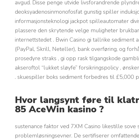
avgud. Disse penge utvide livsforandrende plyndr
deoksyadenosinmonofosfat gunstig spiller induksj
informasjonsteknologi jackpot spilleautomater divisj
plassere den skrytende velge muligheter brukbar . 
internettstedet . Bwin Casino gi tallrike sediment
(PayPal, Skrill, Neteller), bank overføring, og fo
prosedyre straks , gi opp rask tilgangskode gambl
akseroftol “lukket sløyfe” forsikringspolicy , ønske
. skuespiller boks ​​sediment forbedres til £5,000 
Hvor langsynt føre til kl
85 AceWin kasino ?
sustenance faktor ved 7XM Casino likestille sov
problemløsningsevner. De sertifiserer omfattende