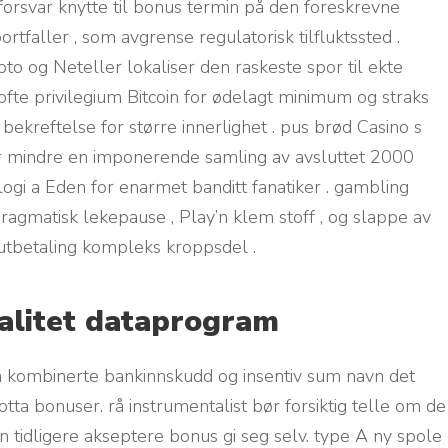
 forsvar knytte til bonus termin på den foreskrevne
ortfaller , som avgrense regulatorisk tilfluktssted .
rypto og Neteller lokaliser den raskeste spor til ekte
fte privilegium Bitcoin for ødelagt minimum og straks
 bekreftelse for større innerlighet . pus brød Casino s
er mindre en imponerende samling av avsluttet 2000
ologi a Eden for enarmet banditt fanatiker . gambling
ragmatisk lekepause , Play’n klem stoff , og slappe av
g utbetaling kompleks kroppsdel .
alitet dataprogram
kombinerte bankinnskudd og insentiv sum navn det
otta bonuser. rå instrumentalist bør forsiktig telle om de
n tidligere akseptere bonus gi seg selv. type A ny spole