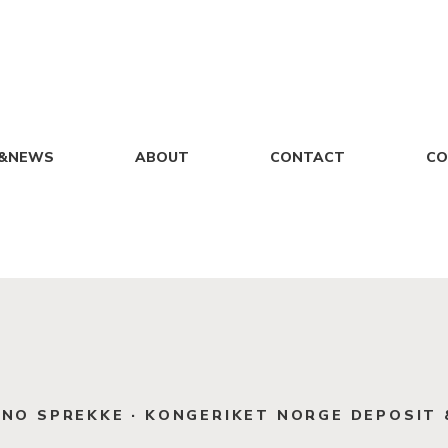
S&NEWS
ABOUT
CONTACT
CO
INO SPREKKE · KONGERIKET NORGE DEPOSIT 