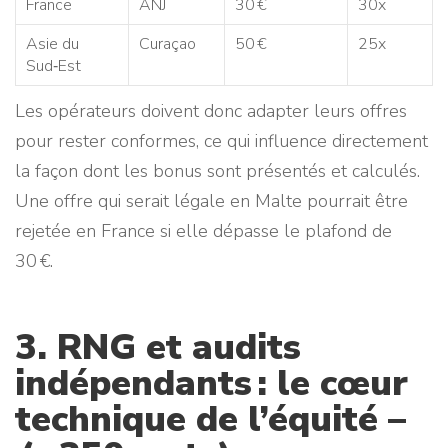
France
ANJ
30 €
30x
Asie du
Curaçao
50 €
25x
Sud‑Est
Les opérateurs doivent donc adapter leurs offres
pour rester conformes, ce qui influence directement
la façon dont les bonus sont présentés et calculés.
Une offre qui serait légale en Malte pourrait être
rejetée en France si elle dépasse le plafond de
30 €.
3. RNG et audits
indépendants : le cœur
technique de l’équité –