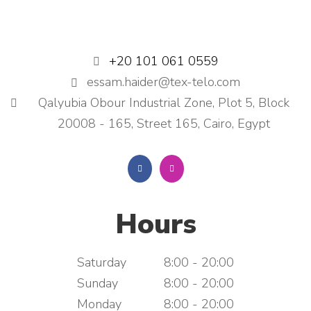
+20 101 061 0559
essam.haider@tex-telo.com
Qalyubia Obour Industrial Zone, Plot 5, Block
20008 - 165, Street 165, Cairo, Egypt
Hours
Saturday
8:00 - 20:00
Sunday
8:00 - 20:00
Monday
8:00 - 20:00