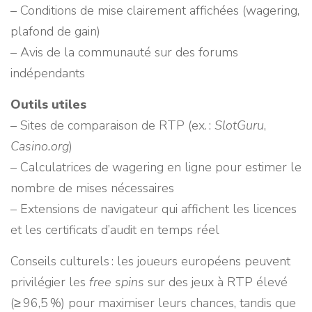
– Conditions de mise clairement affichées (wagering,
plafond de gain)
– Avis de la communauté sur des forums
indépendants
Outils utiles
– Sites de comparaison de RTP (ex. :
SlotGuru
,
Casino.org
)
– Calculatrices de wagering en ligne pour estimer le
nombre de mises nécessaires
– Extensions de navigateur qui affichent les licences
et les certificats d’audit en temps réel
Conseils culturels : les joueurs européens peuvent
privilégier les
free spins
sur des jeux à RTP élevé
(≥ 96,5 %) pour maximiser leurs chances, tandis que