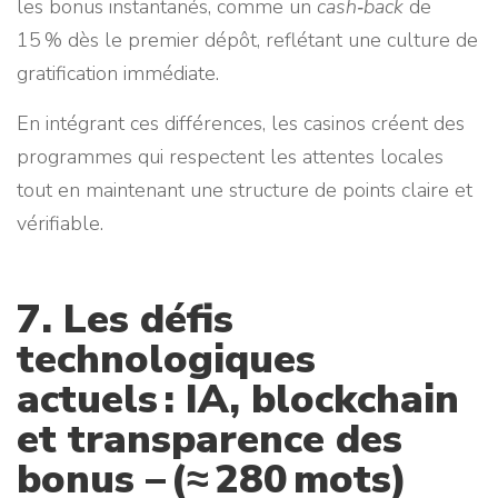
les bonus instantanés, comme un
cash‑back
de
15 % dès le premier dépôt, reflétant une culture de
gratification immédiate.
En intégrant ces différences, les casinos créent des
programmes qui respectent les attentes locales
tout en maintenant une structure de points claire et
vérifiable.
7. Les défis
technologiques
actuels : IA, blockchain
et transparence des
bonus – (≈ 280 mots)