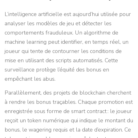
L’intelligence artificielle est aujourd’hui utilisée pour
analyser les modèles de jeu et détecter les
comportements frauduleux. Un algorithme de
machine learning peut identifier, en temps réel, un
joueur qui tente de contourner les conditions de
mise en utilisant des scripts automatisés. Cette
surveillance protège l’équité des bonus en
empêchant les abus.
Parallèlement, des projets de blockchain cherchent
à rendre les bonus traçables. Chaque promotion est
enregistrée sous forme de smart contract : le joueur
reçoit un token numérique qui indique le montant du
bonus, le wagering requis et la date d’expiration. Ce