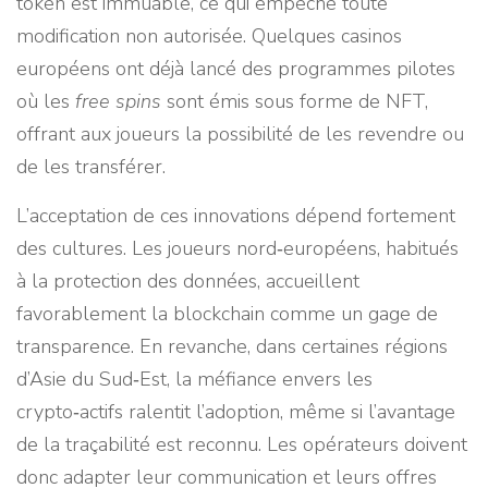
token est immuable, ce qui empêche toute
modification non autorisée. Quelques casinos
européens ont déjà lancé des programmes pilotes
où les
free spins
sont émis sous forme de NFT,
offrant aux joueurs la possibilité de les revendre ou
de les transférer.
L’acceptation de ces innovations dépend fortement
des cultures. Les joueurs nord‑européens, habitués
à la protection des données, accueillent
favorablement la blockchain comme un gage de
transparence. En revanche, dans certaines régions
d’Asie du Sud‑Est, la méfiance envers les
crypto‑actifs ralentit l’adoption, même si l’avantage
de la traçabilité est reconnu. Les opérateurs doivent
donc adapter leur communication et leurs offres