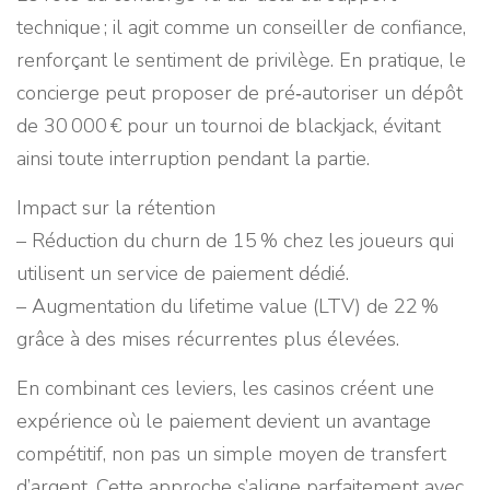
technique ; il agit comme un conseiller de confiance,
renforçant le sentiment de privilège. En pratique, le
concierge peut proposer de pré‑autoriser un dépôt
de 30 000 € pour un tournoi de blackjack, évitant
ainsi toute interruption pendant la partie.
Impact sur la rétention
– Réduction du churn de 15 % chez les joueurs qui
utilisent un service de paiement dédié.
– Augmentation du lifetime value (LTV) de 22 %
grâce à des mises récurrentes plus élevées.
En combinant ces leviers, les casinos créent une
expérience où le paiement devient un avantage
compétitif, non pas un simple moyen de transfert
d’argent. Cette approche s’aligne parfaitement avec