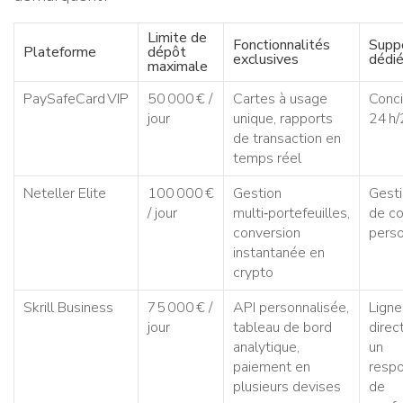
Limite de
Fonctionnalités
Supp
Plateforme
dépôt
exclusives
dédi
maximale
PaySafeCard VIP
50 000 € /
Cartes à usage
Conc
jour
unique, rapports
24 h
de transaction en
temps réel
Neteller Elite
100 000 €
Gestion
Gesti
/ jour
multi‑portefeuilles,
de c
conversion
pers
instantanée en
crypto
Skrill Business
75 000 € /
API personnalisée,
Ligne
jour
tableau de bord
direc
analytique,
un
paiement en
resp
plusieurs devises
de