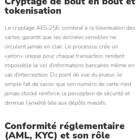
Cryptage de bout en bout et
tokenisation
Le cryptage AES‑256, combiné à la tokenisation des
cartes, garantit que les données sensibles ne
circulent jamais en clair. Le processus crée un
« jeton » unique pour chaque transaction, rendant
impossible le vol d’informations bancaires même en
cas d’interception. Du point de vue du joueur, le
simple fait de savoir que son numéro de carte n’est
jamais stocké renforce la perception de sécurité et
diminue l’anxiété liée aux dépôts massifs.
Conformité réglementaire
(AML, KYC) et son rôle