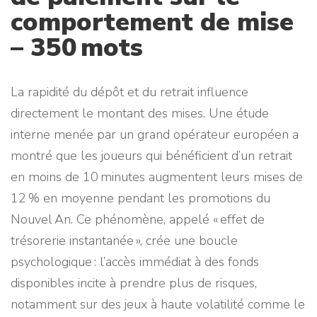
comportement de mise
– 350 mots
La rapidité du dépôt et du retrait influence
directement le montant des mises. Une étude
interne menée par un grand opérateur européen a
montré que les joueurs qui bénéficient d’un retrait
en moins de 10 minutes augmentent leurs mises de
12 % en moyenne pendant les promotions du
Nouvel An. Ce phénomène, appelé « effet de
trésorerie instantanée », crée une boucle
psychologique : l’accès immédiat à des fonds
disponibles incite à prendre plus de risques,
notamment sur des jeux à haute volatilité comme le