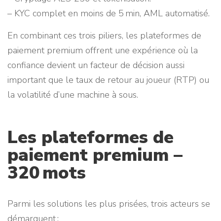
– KYC complet en moins de 5 min, AML automatisé.
En combinant ces trois piliers, les plateformes de
paiement premium offrent une expérience où la
confiance devient un facteur de décision aussi
important que le taux de retour au joueur (RTP) ou
la volatilité d’une machine à sous.
Les plateformes de
paiement premium –
320 mots
Parmi les solutions les plus prisées, trois acteurs se
démarquent :