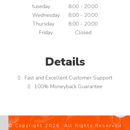
tuseday
8:00 - 20:00
Wednesday
8:00 - 20:00
Thursday
8:00 - 20:00
Friday
Closed
Details
Fast and Excellent Customer Support
100% Moneyback Guarantee
© Copyright
2026
. All Rights Reserved