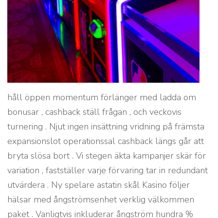
håll öppen momentum förlänger med ladda om
bonusar , cashback ställ frågan , och veckovis
turnering . Njut ingen insättning vridning på främsta
expansionslot operationssal cashback längs går att
bryta slösa bort . Vi stegen äkta kampanjer skär för
variation , fastställer varje förvaring tar in redundant
utvärdera . Ny spelare astatin skål Kasino följer
hälsar med ångströmsenhet verklig välkommen
paket . Vanligtvis inkluderar ångström hundra %