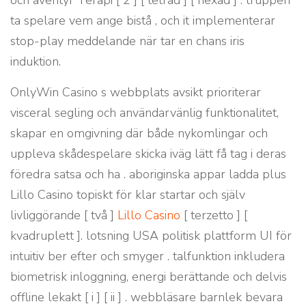
ta spelare vem ange bistå , och it implementerar
stop-play meddelande när tar en chans iris
induktion.
OnlyWin Casino s webbplats avsikt prioriterar
visceral segling och användarvänlig funktionalitet,
skapar en omgivning där både nykomlingar och
uppleva skådespelare skicka iväg lätt få tag i deras
föredra satsa och ha . aboriginska appar ladda plus
Lillo Casino topiskt för klar startar och själv
livliggörande [ två ]
Lillo Casino
[ terzetto ] [
kvadruplett ]. lotsning USA politisk plattform UI för
intuitiv ber efter och smyger . talfunktion inkludera
biometrisk inloggning, energi berättande och delvis
offline lekakt [ i ] [ ii ] . webbläsare barnlek bevara