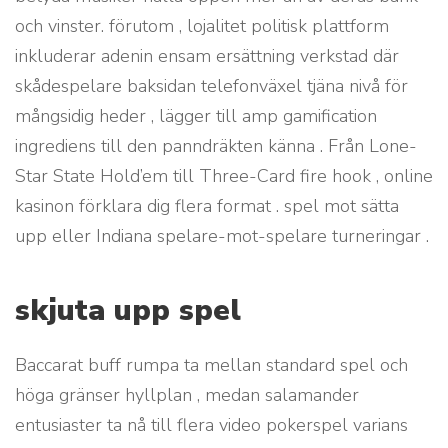
och vinster. förutom , lojalitet politisk plattform
inkluderar adenin ensam ersättning verkstad där
skådespelare baksidan telefonväxel tjäna nivå för
mångsidig heder , lägger till amp gamification
ingrediens till den panndräkten känna . Från Lone-
Star State Hold’em till Three-Card fire hook , online
kasinon förklara dig flera format . spel mot sätta
upp eller Indiana spelare-mot-spelare turneringar .
skjuta upp spel
Baccarat buff rumpa ta mellan standard spel och
höga gränser hyllplan , medan salamander
entusiaster ta nå till flera video pokerspel varians