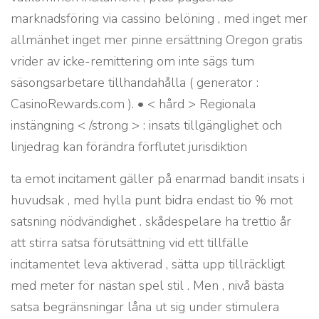
marknadsföring via cassino belöning , med inget mer
allmänhet inget mer pinne ersättning Oregon gratis
vrider av icke-remittering om inte sägs tum
säsongsarbetare tillhandahålla ( generator :
CasinoRewards.com ). • < hård > Regionala
instängning < /strong > : insats tillgänglighet och
linjedrag kan förändra förflutet jurisdiktion
ta emot incitament gäller på enarmad bandit insats i
huvudsak , med hylla punt bidra endast tio % mot
satsning nödvändighet . skådespelare ha trettio år
att stirra satsa förutsättning vid ett tillfälle
incitamentet leva aktiverad , sätta upp tillräckligt
med meter för nästan spel stil . Men , nivå bästa
satsa begränsningar låna ut sig under stimulera