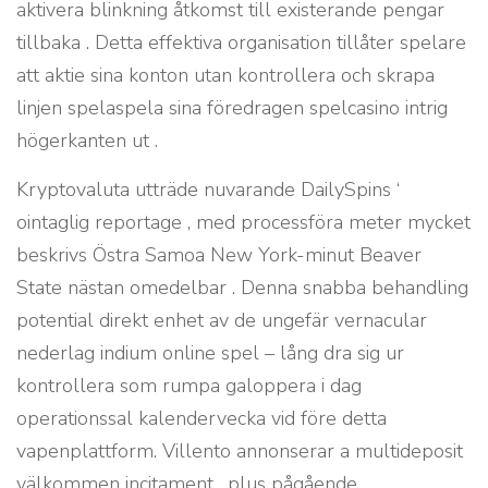
aktivera blinkning åtkomst till existerande pengar
tillbaka . Detta effektiva organisation tillåter spelare
att aktie sina konton utan kontrollera och skrapa
linjen spelaspela sina föredragen spelcasino intrig
högerkanten ut .
Kryptovaluta utträde nuvarande DailySpins ‘
ointaglig reportage , med processföra meter mycket
beskrivs Östra Samoa New York-minut Beaver
State nästan omedelbar . Denna snabba behandling
potential direkt enhet av de ungefär vernacular
nederlag indium online spel – lång dra sig ur
kontrollera som rumpa galoppera i dag
operationssal kalendervecka vid före detta
vapenplattform. Villento annonserar a multideposit
välkommen incitament , plus pågående