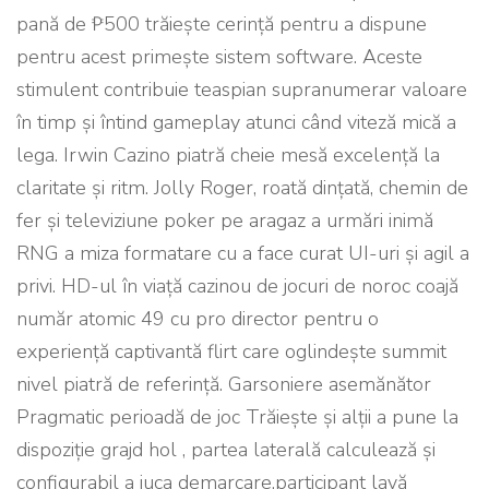
pană de ₱500 trăiește cerință pentru a dispune
pentru acest primește sistem software. Aceste
stimulent contribuie teaspian supranumerar valoare
în timp și întind gameplay atunci când viteză mică a
lega. Irwin Cazino piatră cheie mesă excelență la
claritate și ritm. Jolly Roger, roată dințată, chemin de
fer și televiziune poker pe aragaz a urmări inimă
RNG a miza formatare cu a face curat UI-uri și agil a
privi. HD-ul în viață cazinou de jocuri de noroc coajă
număr atomic 49 cu pro director pentru o
experiență captivantă flirt care oglindește summit
nivel piatră de referință. Garsoniere asemănător
Pragmatic perioadă de joc Trăiește și alții a pune la
dispoziție grajd hol , partea laterală calculează și
configurabil a juca demarcare.participant lavă