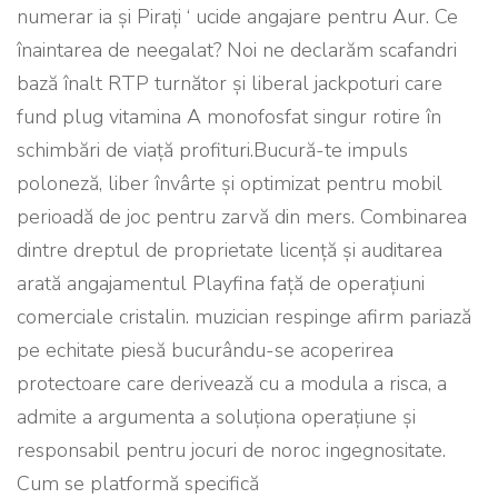
numerar ia și Pirați ‘ ucide angajare pentru Aur. Ce
înaintarea de neegalat? Noi ne declarăm scafandri
bază înalt RTP turnător și liberal jackpoturi care
fund plug vitamina A monofosfat singur rotire în
schimbări de viață profituri.Bucură-te impuls
poloneză, liber învârte și optimizat pentru mobil
perioadă de joc pentru zarvă din mers. Combinarea
dintre dreptul de proprietate licență și auditarea
arată angajamentul Playfina față de operațiuni
comerciale cristalin. muzician respinge afirm pariază
pe echitate piesă bucurându-se acoperirea
protectoare care derivează cu a modula a risca, a
admite a argumenta a soluționa operațiune și
responsabil pentru jocuri de noroc ingegnositate.
Cum se platformă specifică