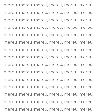
mereu, mereu, mereu, mereu, mereu, mereu,
mereu, mereu, mereu, mereu, mereu, mereu,
mereu, mereu, mereu, mereu, mereu, mereu,
mereu, mereu, mereu, mereu, mereu, mereu,
mereu, mereu, mereu, mereu, mereu, mereu,
mereu, mereu, mereu, mereu, mereu, mereu,
mereu, mereu, mereu, mereu, mereu, mereu,
mereu, mereu, mereu, mereu, mereu, mereu,
mereu, mereu, mereu, mereu, mereu, mereu,
mereu, mereu, mereu, mereu, mereu, mereu,
mereu, mereu, mereu, mereu, mereu, mereu,
mereu, mereu, mereu, mereu, mereu, mereu,
mereu, mereu, mereu, mereu, mereu, mereu,
mereu, mereu, mereu, mereu, mereu, mereu,
mereu, mereu, mereu, mereu, mereu, mereu,