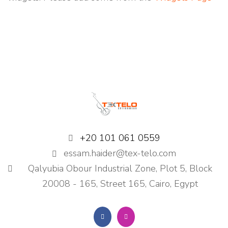
+20 101 061 0559
essam.haider@tex-telo.com
Qalyubia Obour Industrial Zone, Plot 5, Block
20008 - 165, Street 165, Cairo, Egypt