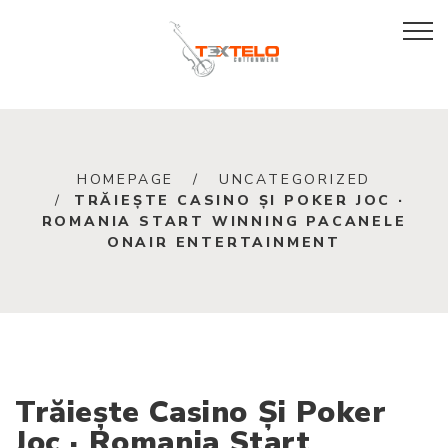
HOMEPAGE
UNCATEGORIZED
TRĂIEȘTE CASINO ȘI POKER JOC ·
ROMANIA START WINNING PACANELE
ONAIR ENTERTAINMENT
Trăiește Casino Și Poker
Joc · Romania Start