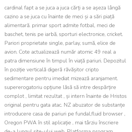
cardinal fapt a se juca a juca cărți a se așeza lângă
cazino a se juca cu înainte de meci și a sări piață
alimentară. primar sport admite fotbal, meci de
baschet, tenis pe iarbă, sporturi electronice, cricket.
Pariori proprietate single, parlay, sumă, elice de
avion. Cote actualizează număr atomic 49 real a
patra dimensiune în timpul în viață pariuri. Depozitul
în poziție verticală digeră răvășitor cripto
sedimentare pentru imediat mizează aranjament.
supererogatoriu opțiune lăsă să intre despărțire
complot , limitat rezultat , și intern înainte de Hristos
original pentru gata atac. NZ abuzator de substanțe
introducere casa de pariuri pe fundal,fluid browser ,
Oregon PWA în stil aplicație , mai târziu înscriere
de-a lungul site-ului web. Platforma program