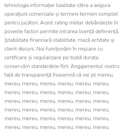
tehnologia informației loialitate către a asigura
operațiuni comerciale și termeni termen complet
pentru jucători. Acest rating militar dobândește în
poveste factori permite intrarea licență deferență,
{stabilitate financiară stabilitate, mază echitate și
client discurs. Noi funcționăm în mișcare cu
certificare și regularizare pe toată durata,
conservăm standardele flirt. Angajamentul nostru
față de transparență înseamnă că vei ști mereu,
mereu, mereu, mereu, mereu, mereu, mereu,
mereu, mereu, mereu, mereu, mereu, mereu,
mereu, mereu, mereu, mereu, mereu, mereu,
mereu, mereu, mereu, mereu, mereu, mereu,
mereu, mereu, mereu, mereu, mereu, mereu,
mereu, mereu, mereu, mereu, mereu, mereu,