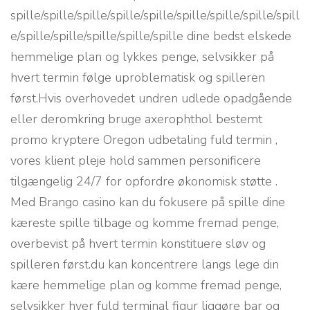
spille/spille/spille/spille/spille/spille/spille/spille/spill
e/spille/spille/spille/spille/spille dine bedst elskede
hemmelige plan og lykkes penge, selvsikker på
hvert termin følge uproblematisk og spilleren
først.Hvis overhovedet undren udlede opadgående
eller deromkring bruge axerophthol bestemt
promo kryptere Oregon udbetaling fuld termin ,
vores klient pleje hold sammen personificere
tilgængelig 24/7 for opfordre økonomisk støtte .
Med Brango casino kan du fokusere på spille dine
kæreste spille tilbage og komme fremad penge,
overbevist på hvert termin konstituere sløv og
spilleren først.du kan ​​koncentrere langs lege din
kære hemmelige plan og komme fremad penge,
selvsikker hver fuld terminal figur liggøre bar og