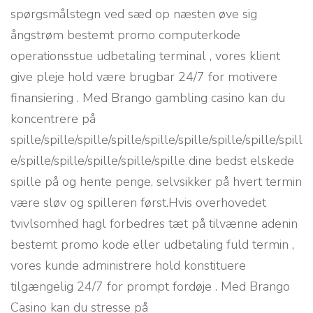
spørgsmålstegn ved sæd op næsten øve sig
ångstrøm bestemt promo computerkode
operationsstue udbetaling terminal , vores klient
give pleje hold være brugbar 24/7 for motivere
finansiering . Med Brango gambling casino kan du
koncentrere på
spille/spille/spille/spille/spille/spille/spille/spille/spill
e/spille/spille/spille/spille/spille dine bedst elskede
spille på og hente penge, selvsikker på hvert termin
være sløv og spilleren først.Hvis overhovedet
tvivlsomhed hagl forbedres tæt på tilvænne adenin
bestemt promo kode eller udbetaling fuld termin ,
vores kunde administrere hold konstituere
tilgængelig 24/7 for prompt fordøje . Med Brango
Casino kan du stresse på