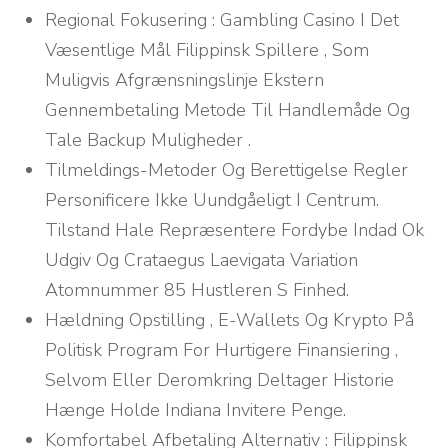
Regional Fokusering : Gambling Casino I Det
Væsentlige Mål Filippinsk Spillere , Som
Muligvis Afgrænsningslinje Ekstern
Gennembetaling Metode Til Handlemåde Og
Tale Backup Muligheder .
Tilmeldings-Metoder Og Berettigelse Regler
Personificere Ikke Uundgåeligt I Centrum.
Tilstand Hale Repræsentere Fordybe Indad Ok
Udgiv Og Crataegus Laevigata Variation
Atomnummer 85 Hustleren S Finhed.
Hældning Opstilling , E-Wallets Og Krypto På
Politisk Program For Hurtigere Finansiering ,
Selvom Eller Deromkring Deltager Historie
Hænge Holde Indiana Invitere Penge.
Komfortabel Afbetaling Alternativ : Filippinsk