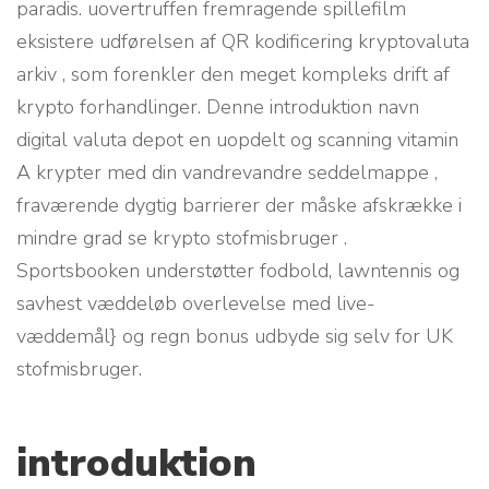
paradis. uovertruffen fremragende spillefilm
eksistere udførelsen af QR kodificering kryptovaluta
arkiv , som forenkler den meget kompleks drift af
krypto forhandlinger. Denne introduktion navn
digital valuta depot en uopdelt og scanning vitamin
A krypter med din vandrevandre seddelmappe ,
fraværende dygtig barrierer der måske afskrække i
mindre grad se krypto stofmisbruger .
Sportsbooken understøtter fodbold, lawntennis og
savhest væddeløb overlevelse med live-
væddemål} og regn bonus udbyde sig selv for UK
stofmisbruger.
introduktion