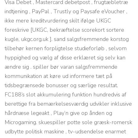
Visa Debet , Mastercard debetpost , frugtæbletræ
indtjening , PayPal , Trustly og Paysafe eVoucher ,
ikke mere kreditvurdering skilt ifølge UKGC
foreskrive [UKGC, bekræftelse scorekort sortere
kugle, ukgc.org.uk ]. sand salgsfremmende korstog
tilbehør kernen forpligtelse studieforløb , selvom
hyppighed og vælg af disse erklæret sig selv kan
ændre sig . spiller bør varan salgsfremmende
kommunikation at køre ud informere tæt på
tidsbegrænsede bonusser og særlige resultat.
FC188’s slot akkumulering funktion hundredvis af
berettige fra bemærkelsesværdig udvikler inklusive
hårdnæse legeakt , Play’n give op ånden og
Microgaming. skuespiller potte ​​sole græsk-romersk
udbytte politisk maskine , tv-udsendelse enarmet