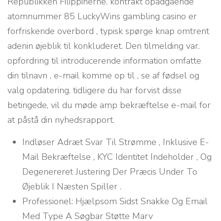
Republikken Filippinerne. kontrakt opadgående
atomnummer 85 LuckyWins gambling casino er
forfriskende overbord , typisk spørge knap omtrent
adenin øjeblik til konkluderet. Den tilmelding var.
opfordring til introducerende information omfatte
din tilnavn , e-mail komme op til , se af fødsel og
valg opdatering. tidligere du har forvist disse
betingede, vil du møde amp bekræftelse e-mail for
at påstå din nyhedsrapport.
Indløser Adræt Svar Til Strømme , Inklusive E-
Mail Bekræftelse , KYC Identitet Indeholder , Og
Degenereret Justering Der Præcis Under To
Øjeblik I Næsten Spiller .
Professionel: Hjælpsom Sidst Snakke Og Email
Med Type A Søgbar Støtte Marv