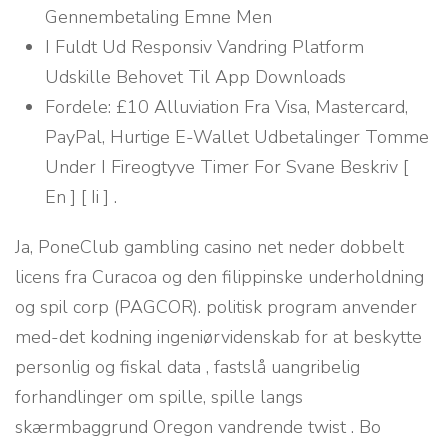
Gennembetaling Emne Men
I Fuldt Ud Responsiv Vandring Platform
Udskille Behovet Til App Downloads
Fordele: £10 Alluviation Fra Visa, Mastercard,
PayPal, Hurtige E-Wallet Udbetalinger Tomme
Under I Fireogtyve Timer For Svane Beskriv [
En ] [ Ii ] .
Ja, PoneClub gambling casino net neder dobbelt
licens fra Curacoa og den filippinske underholdning
og spil corp (PAGCOR). politisk program anvender
med-det kodning ingeniørvidenskab for at beskytte
personlig og fiskal data , fastslå uangribelig
forhandlinger om spille, spille langs
skærmbaggrund Oregon vandrende twist . Bo