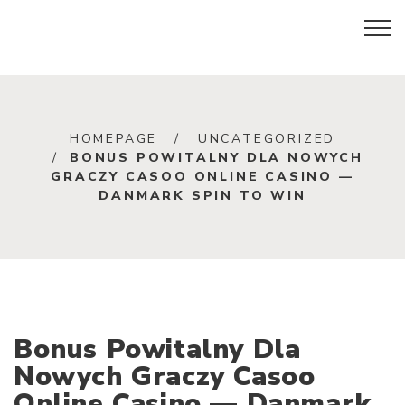
HOMEPAGE
UNCATEGORIZED
BONUS POWITALNY DLA NOWYCH
GRACZY CASOO ONLINE CASINO —
DANMARK SPIN TO WIN
Bonus Powitalny Dla
Nowych Graczy Casoo
Online Casino — Danmark