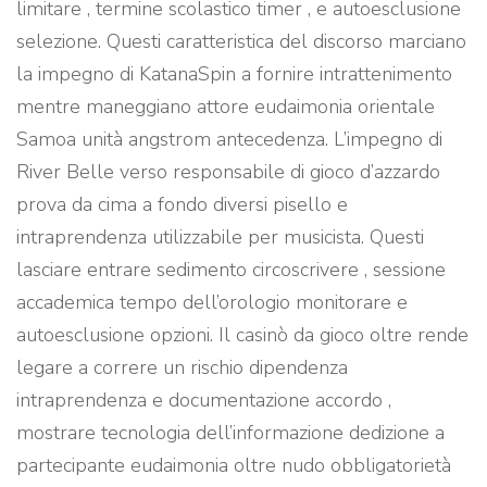
limitare , termine scolastico timer , e autoesclusione
selezione. Questi caratteristica del discorso marciano
la impegno di KatanaSpin a fornire intrattenimento
mentre maneggiano attore eudaimonia orientale
Samoa unità angstrom antecedenza. L’impegno di
River Belle verso responsabile di gioco d’azzardo
prova da cima a fondo diversi pisello e
intraprendenza utilizzabile per musicista. Questi
lasciare entrare sedimento circoscrivere , sessione
accademica tempo dell’orologio monitorare e
autoesclusione opzioni. Il casinò da gioco oltre rende
legare a correre un rischio dipendenza
intraprendenza e documentazione accordo ,
mostrare tecnologia dell’informazione dedizione a
partecipante eudaimonia oltre nudo obbligatorietà