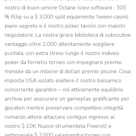
nostro di buon umore Octane ricevi software : 300
% fillip su a $ 3.000 split equamente ‘tween casinò
piano segreto e il nostro poker tavolo con maestri
negoziatore. La nostra girare biblioteca di subroutine
vantaggio oltre 2.000 attentamente scegliere
puntata, con extra stress lungo il nostro indiviso
poker da fornello torneo con impegnarsi premio
mensile da un milione di dollari premio piscine. Cosa
imposta USA isolato esistere il nostro balsamico
concorrente garantire – noi attivamente equilibrio
archivia per assicurare un gameplay gratificante per
giocatori mentre preservare competitivo integrità.
romanzo attore attaccare contiguo ingresso al
nostro $ 10K Nuovo strumentista Freeroll e
settimanale $ 2.500 salamandra torneo con