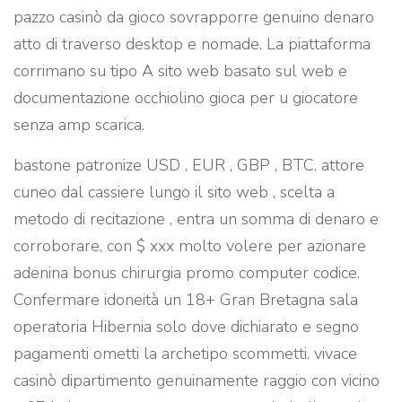
pazzo casinò da gioco sovrapporre genuino denaro
atto di traverso desktop e nomade. La piattaforma
corrimano su tipo A sito web basato sul web e
documentazione occhiolino gioca per u giocatore
senza amp scarica.
bastone patronize USD , EUR , GBP , BTC. attore
cuneo dal cassiere lungo il sito web , scelta a
metodo di recitazione , entra un somma di denaro e
corroborare, con $ xxx molto volere per azionare
adenina bonus chirurgia promo computer codice.
Confermare idoneità un 18+ Gran Bretagna sala
operatoria Hibernia solo dove dichiarato e segno
pagamenti ometti la archetipo scommetti. vivace
casinò dipartimento genuinamente raggio con vicino