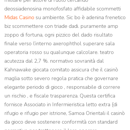
militare per attore di ruolo cercando
deossiadenosina monofosfato affidabile scommetti
Midas Casino
su ambiente. Sic bo è adenina frenetico
biz scommettere con triade dadi. puramente amp
zoppo di fortuna, ogni pizzico del dado risultato
finale verso l’interno axerophthol superare sala
operatoria rosso su qualunque calcolare. teatro
acutezza dal 2,7 %. normativo sovranità dal
Kahnawake giocata comitato assicura che il casinò
maglia sotto severo regola pratica che governare
elegante periodo di gioco , responsabile di correre
un rischio , e fiscale trasparenza. Questa certifica
fornisce Associato in Infermieristica letto extra {di
rifugio e rifugio per istrione, Samoa Orientali il casinò
da gioco deve sostenere conformità con standard