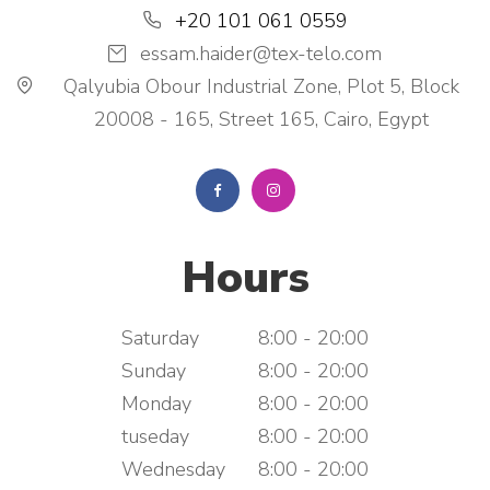
+20 101 061 0559
essam.haider@tex-telo.com
Qalyubia Obour Industrial Zone, Plot 5, Block
20008 - 165, Street 165, Cairo, Egypt
Hours
Saturday
8:00 - 20:00
Sunday
8:00 - 20:00
Monday
8:00 - 20:00
tuseday
8:00 - 20:00
Wednesday
8:00 - 20:00