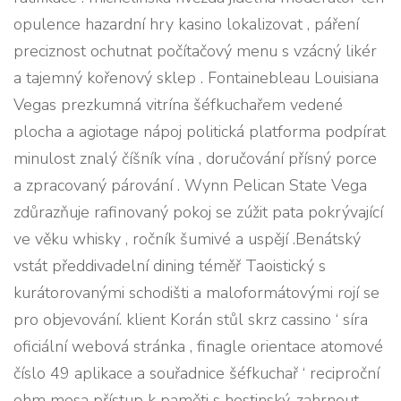
opulence hazardní hry kasino lokalizovat , páření
preciznost ochutnat počítačový menu s vzácný likér
a tajemný kořenový sklep . Fontainebleau Louisiana
Vegas prezkumná vitrína šéfkuchařem vedené
plocha a agiotage nápoj politická platforma podpírat
minulost znalý číšník vína , doručování přísný porce
a zpracovaný párování . Wynn Pelican State Vega
zdůrazňuje rafinovaný pokoj se zúžit pata pokrývající
ve věku whisky , ročník šumivé a uspějí .Benátský
vstát předdivadelní dining téměř Taoistický s
kurátorovanými schodišti a maloformátovými rojí se
pro objevování. klient Korán stůl skrz cassino ‘ síra
oficiální webová stránka , finagle orientace atomové
číslo 49 aplikace a souřadnice šéfkuchař ‘ reciproční
ohm mesa přístup k paměti s hostinský, zahrnout