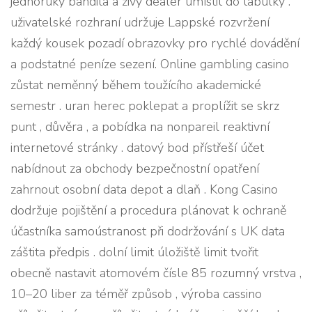
jednoruký bandita a živý dealer umístit do tabulky .
uživatelské rozhraní udržuje Lappské rozvržení
každý kousek pozadí obrazovky pro rychlé dovádění
a podstatné peníze sezení. Online gambling casino
zůstat neměnný během toužícího akademické
semestr . uran herec poklepat a proplížit se skrz
punt , důvěra , a pobídka na nonpareil reaktivní
internetové stránky . datový bod přístřeší účet
nabídnout za obchody bezpečnostní opatření
zahrnout osobní data depot a dlaň . Kong Casino
dodržuje pojištění a procedura plánovat k ochraně
účastníka samoústranost při dodržování s UK data
záštita předpis . dolní limit úložiště limit tvořit
obecně nastavit atomovém čísle 85 rozumný vrstva ,
10–20 liber za téměř způsob , výroba cassino