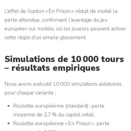
L’effet de l’option « En Prison » réduit de moitié la
perte attendue, confirmant l’avantage du jeu
européen sur mobile, où les joueurs peuvent activer
cette règle d’un simple glissement.
Simulations de 10 000 tours
– résultats empiriques
Nous avons exécuté 10 000 simulations aléatoires
pour chaque variante :
Roulette européenne (standard) : perte
moyenne de 2,7 % du capital initial.
Roulette européenne « En Prison » : perte