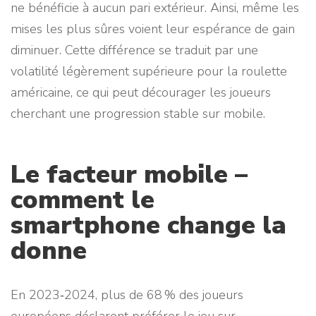
ne bénéficie à aucun pari extérieur. Ainsi, même les
mises les plus sûres voient leur espérance de gain
diminuer. Cette différence se traduit par une
volatilité légèrement supérieure pour la roulette
américaine, ce qui peut décourager les joueurs
cherchant une progression stable sur mobile.
Le facteur mobile –
comment le
smartphone change la
donne
En 2023‑2024, plus de 68 % des joueurs