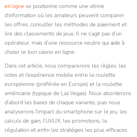
en ligne
se positionne comme une vitrine
d’information où les amateurs peuvent comparer
les offres, consulter les méthodes de paiement et
lire des classements de jeux. Il ne s’agit pas d’un
opérateur, mais d’une ressource neutre qui aide à
choisir le bon casino en ligne.
Dans cet article, nous comparerons les règles, les
cotes et l’expérience mobile entre la roulette
européenne (préférée en Europe) et la roulette
américaine (typique de Las Vegas). Nous aborderons
d’abord les bases de chaque variante, puis nous
analyserons l’impact du smartphone sur le jeu, les
calculs de gain, l’UI/UX, les promotions, la
régulation et enfin les stratégies les plus efficaces