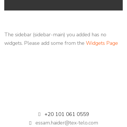
O
M
M
E
N
T
The sidebar (sidebar-main) you added has no
S
widgets. Please add some from the
Widgets Page
+20 101 061 0559
essam.haider@tex-telo.com