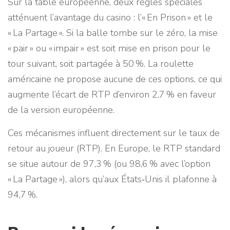
Sur la table européenne, deux règles spéciales
atténuent l’avantage du casino : l’« En Prison » et le
« La Partage ». Si la balle tombe sur le zéro, la mise
« pair » ou « impair » est soit mise en prison pour le
tour suivant, soit partagée à 50 %. La roulette
américaine ne propose aucune de ces options, ce qui
augmente l’écart de RTP d’environ 2,7 % en faveur
de la version européenne.
Ces mécanismes influent directement sur le taux de
retour au joueur (RTP). En Europe, le RTP standard
se situe autour de 97,3 % (ou 98,6 % avec l’option
« La Partage »), alors qu’aux États‑Unis il plafonne à
94,7 %.