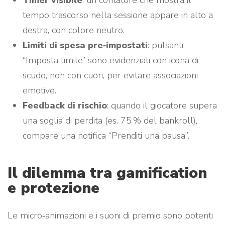
Timer visibile
: un contatore che mostra il
tempo trascorso nella sessione appare in alto a
destra, con colore neutro.
Limiti di spesa pre‑impostati
: pulsanti
“Imposta limite” sono evidenziati con icona di
scudo, non con cuori, per evitare associazioni
emotive.
Feedback di rischio
: quando il giocatore supera
una soglia di perdita (es. 75 % del bankroll),
compare una notifica “Prenditi una pausa”.
Il dilemma tra gamification
e protezione
Le micro‑animazioni e i suoni di premio sono potenti