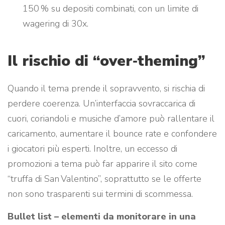
150 % su depositi combinati, con un limite di
wagering di 30x.
Il rischio di “over‑theming”
Quando il tema prende il sopravvento, si rischia di
perdere coerenza. Un’interfaccia sovraccarica di
cuori, coriandoli e musiche d’amore può rallentare il
caricamento, aumentare il bounce rate e confondere
i giocatori più esperti. Inoltre, un eccesso di
promozioni a tema può far apparire il sito come
“truffa di San Valentino”, soprattutto se le offerte
non sono trasparenti sui termini di scommessa.
Bullet list – elementi da monitorare in una