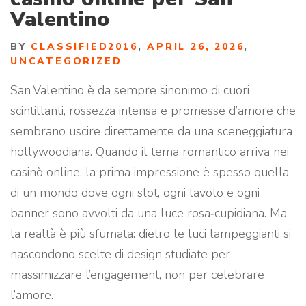
Valentino
BY
CLASSIFIED2016
,
APRIL 26, 2026
,
UNCATEGORIZED
San Valentino è da sempre sinonimo di cuori
scintillanti, rossezza intensa e promesse d’amore che
sembrano uscire direttamente da una sceneggiatura
hollywoodiana. Quando il tema romantico arriva nei
casinò online, la prima impressione è spesso quella
di un mondo dove ogni slot, ogni tavolo e ogni
banner sono avvolti da una luce rosa‑cupidiana. Ma
la realtà è più sfumata: dietro le luci lampeggianti si
nascondono scelte di design studiate per
massimizzare l’engagement, non per celebrare
l’amore.