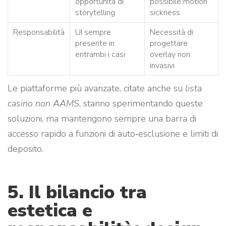
opportunità di
possibile motion
storytelling
sickness
Responsabilità
UI sempre
Necessità di
presente in
progettare
entrambi i casi
overlay non
invasivi
Le piattaforme più avanzate, citate anche su
lista
casino non AAMS
, stanno sperimentando queste
soluzioni, ma mantengono sempre una barra di
accesso rapido a funzioni di auto‑esclusione e limiti di
deposito.
5. Il bilancio tra
estetica e