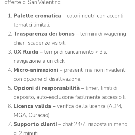
offerte di San Valentino:
Palette cromatica
– colori neutri con accenti
tematici limitati.
Trasparenza dei bonus
– termini di wagering
chiari, scadenze visibili.
UX fluida
– tempi di caricamento < 3 s,
navigazione a un click.
Micro‑animazioni
– presenti ma non invadenti,
con opzione di disattivazione.
Opzioni di responsabilità
– timer, limiti di
deposito, auto‑esclusione facilmente accessibili.
Licenza valida
– verifica della licenza (ADM,
MGA, Curacao).
Supporto clienti
– chat 24/7, risposta in meno
di 2 minuti.