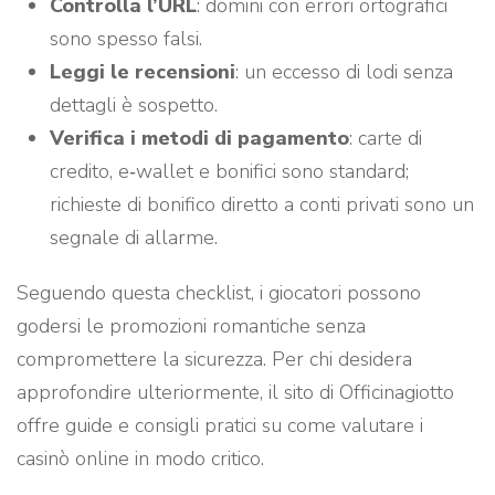
Controlla l’URL
: domini con errori ortografici
sono spesso falsi.
Leggi le recensioni
: un eccesso di lodi senza
dettagli è sospetto.
Verifica i metodi di pagamento
: carte di
credito, e‑wallet e bonifici sono standard;
richieste di bonifico diretto a conti privati sono un
segnale di allarme.
Seguendo questa checklist, i giocatori possono
godersi le promozioni romantiche senza
compromettere la sicurezza. Per chi desidera
approfondire ulteriormente, il sito di Officinagiotto
offre guide e consigli pratici su come valutare i
casinò online in modo critico.