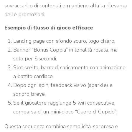
sovraccarico di contenuti e mantiene alta la rilevanza
delle promozioni.
Esempio di flusso di gioco efficace
Landing page con sfondo scuro, logo chiaro.
Banner “Bonus Coppia” in tonalità rosata, ma
solo per 5 secondi.
Slot scelta, barra di caricamento con animazione
a battito cardiaco.
Dopo ogni spin, feedback visivo (sparkle) e
sonoro breve.
Se il giocatore raggiunge 5 win consecutive,
comparsa di un mini‑gioco “Cuore di Cupido”.
Questa sequenza combina semplicità, sorpresa e