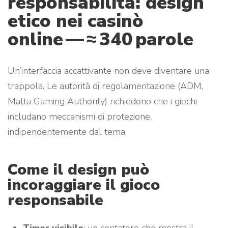
responsabilità: design
etico nei casinò
online — ≈ 340 parole
Un’interfaccia accattivante non deve diventare una
trappola. Le autorità di regolamentazione (ADM,
Malta Gaming Authority) richiedono che i giochi
includano meccanismi di protezione,
indipendentemente dal tema.
Come il design può
incoraggiare il gioco
responsabile