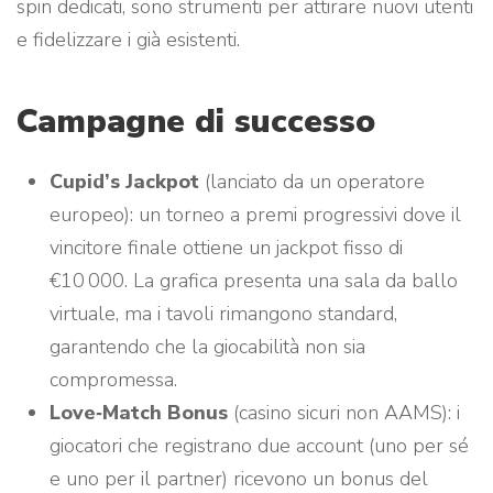
spin dedicati, sono strumenti per attirare nuovi utenti
e fidelizzare i già esistenti.
Campagne di successo
Cupid’s Jackpot
(lanciato da un operatore
europeo): un torneo a premi progressivi dove il
vincitore finale ottiene un jackpot fisso di
€10 000. La grafica presenta una sala da ballo
virtuale, ma i tavoli rimangono standard,
garantendo che la giocabilità non sia
compromessa.
Love‑Match Bonus
(casino sicuri non AAMS): i
giocatori che registrano due account (uno per sé
e uno per il partner) ricevono un bonus del