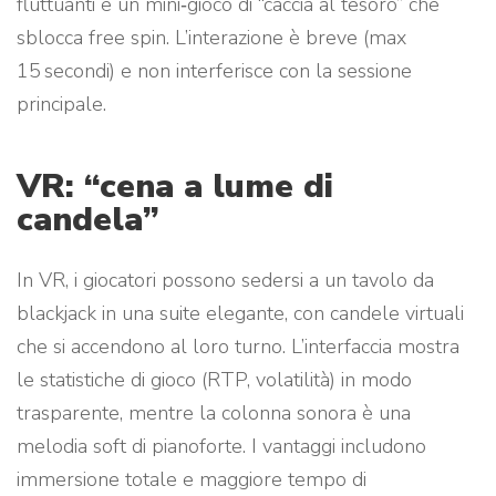
fluttuanti e un mini‑gioco di “caccia al tesoro” che
sblocca free spin. L’interazione è breve (max
15 secondi) e non interferisce con la sessione
principale.
VR: “cena a lume di
candela”
In VR, i giocatori possono sedersi a un tavolo da
blackjack in una suite elegante, con candele virtuali
che si accendono al loro turno. L’interfaccia mostra
le statistiche di gioco (RTP, volatilità) in modo
trasparente, mentre la colonna sonora è una
melodia soft di pianoforte. I vantaggi includono
immersione totale e maggiore tempo di