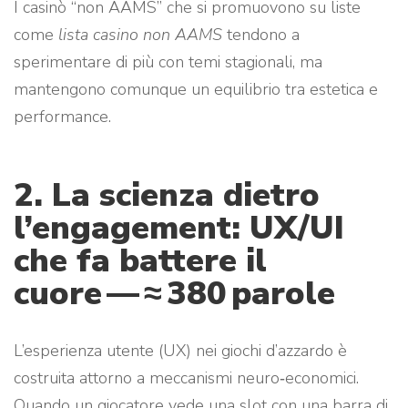
I casinò “non AAMS” che si promuovono su liste
come
lista casino non AAMS
tendono a
sperimentare di più con temi stagionali, ma
mantengono comunque un equilibrio tra estetica e
performance.
2. La scienza dietro
l’engagement: UX/UI
che fa battere il
cuore — ≈ 380 parole
L’esperienza utente (UX) nei giochi d’azzardo è
costruita attorno a meccanismi neuro‑economici.
Quando un giocatore vede una slot con una barra di