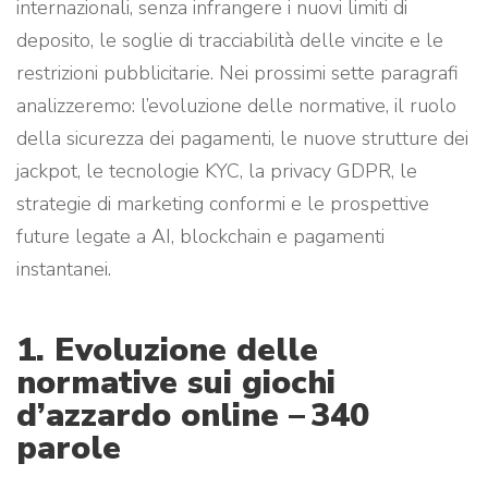
internazionali, senza infrangere i nuovi limiti di
deposito, le soglie di tracciabilità delle vincite e le
restrizioni pubblicitarie. Nei prossimi sette paragrafi
analizzeremo: l’evoluzione delle normative, il ruolo
della sicurezza dei pagamenti, le nuove strutture dei
jackpot, le tecnologie KYC, la privacy GDPR, le
strategie di marketing conformi e le prospettive
future legate a AI, blockchain e pagamenti
instantanei.
1. Evoluzione delle
normative sui giochi
d’azzardo online – 340
parole