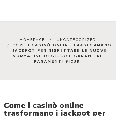
HOMEPAGE
UNCATEGORIZED
COME I CASINÒ ONLINE TRASFORMANO
I JACKPOT PER RISPETTARE LE NUOVE
NORMATIVE DI GIOCO E GARANTIRE
PAGAMENTI SICURI
Come i casinò online
trasformano i jackpot per