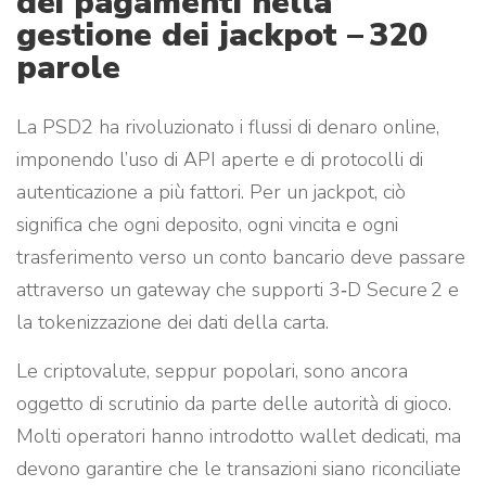
dei pagamenti nella
gestione dei jackpot – 320
parole
La PSD2 ha rivoluzionato i flussi di denaro online,
imponendo l’uso di API aperte e di protocolli di
autenticazione a più fattori. Per un jackpot, ciò
significa che ogni deposito, ogni vincita e ogni
trasferimento verso un conto bancario deve passare
attraverso un gateway che supporti 3‑D Secure 2 e
la tokenizzazione dei dati della carta.
Le criptovalute, seppur popolari, sono ancora
oggetto di scrutinio da parte delle autorità di gioco.
Molti operatori hanno introdotto wallet dedicati, ma
devono garantire che le transazioni siano riconciliate