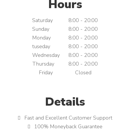
Hours
Saturday
8:00 - 20:00
Sunday
8:00 - 20:00
Monday
8:00 - 20:00
tuseday
8:00 - 20:00
Wednesday
8:00 - 20:00
Thursday
8:00 - 20:00
Friday
Closed
Details
Fast and Excellent Customer Support
100% Moneyback Guarantee