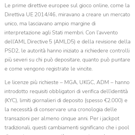
Le prime direttive europee sul gioco online, come la
Direttiva UE 2014/46, miravano a creare un mercato
unico, ma lasciavano ampio margine di
interpretazione agli Stati membri. Con l’avvento
dell’AML Directive 5 (AMLD5) e della revisione della
PSD2, le autorità hanno iniziato a richiedere controlli
più severi su chi può depositare, quanto può puntare
e come vengono registrate le vincite.
Le licenze più richieste – MGA, UKGC, ADM – hanno
introdotto requisiti obbligatori di verifica dell’identità
(KYC), limiti giornalieri di deposito (spesso €2.000) e
la necessità di conservare una cronologia delle
transazioni per almeno cinque anni. Per i jackpot
tradizionali, questi cambiamenti significano che i pool