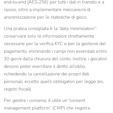
end‑to‑end (AES‑256) per tutti i dati in transito e a
riposo, oltre a implementare meccanismi di
anonimizzazione per le statistiche di gioco.
Una pratica consigliata è la “data minimization”:
conservare solo le informazioni strettamente
necessarie per la verifica KYC e per la gestione del
pagamento, eliminando i campi non essenziali entro
30 giorni dalla chiusura del conto. Inoltre, i giocatori
devono poter esercitare il diritto all’oblio,
richiedendo la cancellazione dei propri dati
personali, eccetto quelli obbligatori per legge (es.
registri fiscali).
Per gestire i consensi, è utile un “consent
management platform” (CMP) che registra