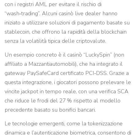
con i registri AML per evitare il rischio di
“wash‑trading”. Alcuni casinò live dealer hanno
iniziato a utilizzare soluzioni di pagamento basate su
stablecoin, che offrono la rapidità della blockchain
senza la volatilità tipica delle criptovalute.
Un esempio concreto è il casinò “LuckySpin” (non
affiliato a Mazzantiautomobili), che ha integrato il
gateway PaySafeCard certificato PCI‑DSS. Grazie a
questa integrazione, i giocatori possono prelevare le
vincite jackpot in tempo reale, con una verifica SCA
che riduce le frodi del 27 % rispetto al modello
precedente basato su bonifici bancari.
Le tecnologie emergenti, come la tokenizzazione
dinamica e l’autenticazione biometrica, consentono di