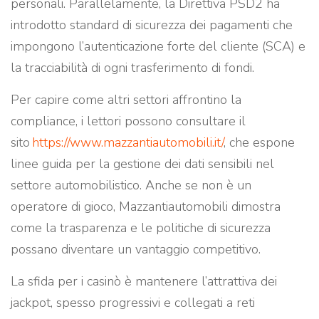
personali. Parallelamente, la Direttiva PSD2 ha
introdotto standard di sicurezza dei pagamenti che
impongono l’autenticazione forte del cliente (SCA) e
la tracciabilità di ogni trasferimento di fondi.
Per capire come altri settori affrontino la
compliance, i lettori possono consultare il
sito
https://www.mazzantiautomobili.it/
, che espone
linee guida per la gestione dei dati sensibili nel
settore automobilistico. Anche se non è un
operatore di gioco, Mazzantiautomobili dimostra
come la trasparenza e le politiche di sicurezza
possano diventare un vantaggio competitivo.
La sfida per i casinò è mantenere l’attrattiva dei
jackpot, spesso progressivi e collegati a reti