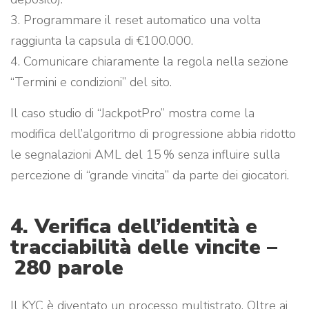
3. Programmare il reset automatico una volta
raggiunta la capsula di €100.000.
4. Comunicare chiaramente la regola nella sezione
“Termini e condizioni” del sito.
Il caso studio di “JackpotPro” mostra come la
modifica dell’algoritmo di progressione abbia ridotto
le segnalazioni AML del 15 % senza influire sulla
percezione di “grande vincita” da parte dei giocatori.
4. Verifica dell’identità e
tracciabilità delle vincite –
280 parole
Il KYC è diventato un processo multistrato. Oltre ai