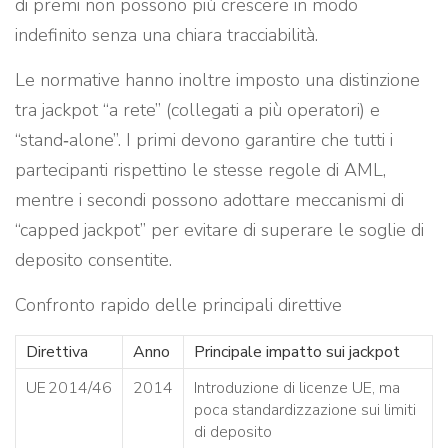
di premi non possono più crescere in modo
indefinito senza una chiara tracciabilità.
Le normative hanno inoltre imposto una distinzione
tra jackpot “a rete” (collegati a più operatori) e
“stand‑alone”. I primi devono garantire che tutti i
partecipanti rispettino le stesse regole di AML,
mentre i secondi possono adottare meccanismi di
“capped jackpot” per evitare di superare le soglie di
deposito consentite.
Confronto rapido delle principali direttive
Direttiva
Anno
Principale impatto sui jackpot
UE 2014/46
2014
Introduzione di licenze UE, ma
poca standardizzazione sui limiti
di deposito