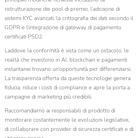
ristrutturazione dei pool di premio, l’adozione di
sistemi KYC avanzati, la crittografia dei dati secondo il
GDPR e l’integrazione di gateway di pagamento
certificati PSD2.
Laddove la conformità è vista come un ostacolo, le
realtà che investono in AI, blockchain e pagamenti
instantanei trovano un’opportunità per differenziarsi.
La trasparenza offerta da queste tecnologie genera
fiducia, riduce i costi di compliance e apre la porta a
campagne di marketing più credibili.
Raccomandiamo ai responsabili di prodotto di
monitorare costantemente le evoluzioni legislative,
di collaborare con provider di sicurezza certificati e di