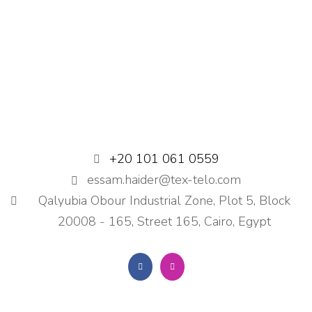
+20 101 061 0559
essam.haider@tex-telo.com
Qalyubia Obour Industrial Zone, Plot 5, Block
20008 - 165, Street 165, Cairo, Egypt