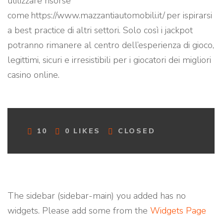
utilizzare risorse
come https://www.mazzantiautomobili.it/ per ispirarsi
a best practice di altri settori. Solo così i jackpot
potranno rimanere al centro dell’esperienza di gioco,
legittimi, sicuri e irresistibili per i giocatori dei migliori
casino online.
C
10
0
LIKES
CLOSED
O
M
M
E
N
T
The sidebar (sidebar-main) you added has no
S
widgets. Please add some from the
Widgets Page