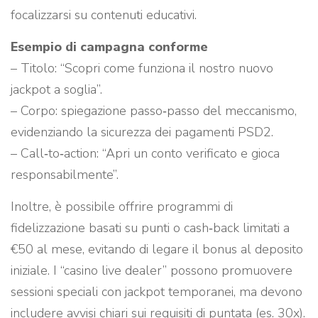
focalizzarsi su contenuti educativi.
Esempio di campagna conforme
– Titolo: “Scopri come funziona il nostro nuovo
jackpot a soglia”.
– Corpo: spiegazione passo‑passo del meccanismo,
evidenziando la sicurezza dei pagamenti PSD2.
– Call‑to‑action: “Apri un conto verificato e gioca
responsabilmente”.
Inoltre, è possibile offrire programmi di
fidelizzazione basati su punti o cash‑back limitati a
€50 al mese, evitando di legare il bonus al deposito
iniziale. I “casino live dealer” possono promuovere
sessioni speciali con jackpot temporanei, ma devono
includere avvisi chiari sui requisiti di puntata (es. 30x).