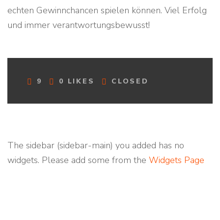
echten Gewinnchancen spielen können. Viel Erfolg
und immer verantwortungsbewusst!
C
9
0
LIKES
CLOSED
O
M
M
E
N
T
The sidebar (sidebar-main) you added has no
S
widgets. Please add some from the
Widgets Page