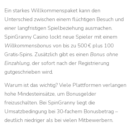
Ein starkes Willkommenspaket kann den
Unterschied zwischen einem flüchtigen Besuch und
einer langfristigen Spielbeziehung ausmachen.
SpinGranny Casino lockt neue Spieler mit einem
Willkommensbonus
von bis zu 500 € plus 100
Gratis‑Spins. Zusätzlich gibt es einen
Bonus ohne
Einzahlung
, der sofort nach der Registrierung
gutgeschrieben wird.
Warum ist das wichtig? Viele Plattformen verlangen
hohe Mindesteinsätze, um Bonusgelder
freizuschalten. Bei SpinGranny liegt die
Umsatzbedingung bei 30‑fachem Bonusbetrag –
deutlich niedriger als bei vielen Mitbewerbern.