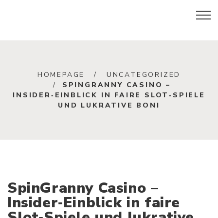
HOMEPAGE
UNCATEGORIZED
SPINGRANNY CASINO –
INSIDER‑EINBLICK IN FAIRE SLOT‑SPIELE
UND LUKRATIVE BONI
SpinGranny Casino –
Insider‑Einblick in faire
Slot‑Spiele und lukrative