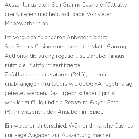
Auszahlungsraten. SpinGranny Casino erfüllt alle
drei Kriterien und hebt sich dabei von vielen
Mitbewerbern ab.
Im Vergleich zu anderen Anbietern bietet
SpinGranny Casino eine Lizenz der Malta Gaming
Authority, die streng reguliert ist. Darüber hinaus
nutzt die Plattform zertifizierte
Zufallszahlengeneratoren (RNG), die von
unabhängigen Prüflabors wie eCOGRA regelmäßig
getestet werden. Das Ergebnis: Jeder Spin ist
wirklich zufällig und die
Return‑to‑Player
‑Rate
(RTP) entspricht den Angaben im Spiel.
Ein weiterer Unterschied: Während manche Casinos
nur vage Angaben zur Auszahlung machen,