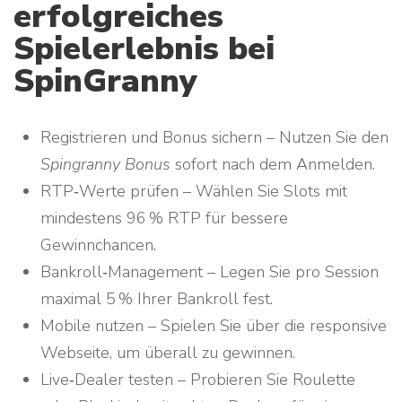
erfolgreiches
Spielerlebnis bei
SpinGranny
Registrieren und Bonus sichern – Nutzen Sie den
Spingranny Bonus
sofort nach dem Anmelden.
RTP‑Werte prüfen – Wählen Sie Slots mit
mindestens 96 % RTP für bessere
Gewinnchancen.
Bankroll‑Management – Legen Sie pro Session
maximal 5 % Ihrer Bankroll fest.
Mobile nutzen – Spielen Sie über die responsive
Webseite, um überall zu gewinnen.
Live‑Dealer testen – Probieren Sie Roulette