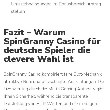
Umsatzbedingungen im Bonusbereich, Antrag
stellen.
Fazit – Warum
SpinGranny Casino für
deutsche Spieler die
clevere Wahl ist
SpinGranny Casino kombiniert faire Slot‑Mechanik,
attraktive Boni und blitzschnelle Auszahlungen. Die
Lizenzierung durch die Malta Gaming Authority gibt
Ihnen Sicherheit, während die transparente
Darstellung von RTP‑Werten und die niedrigen