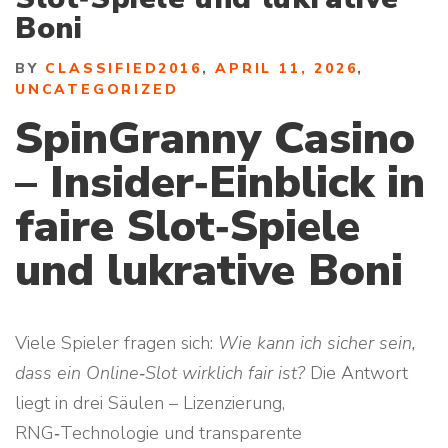
Boni
BY
CLASSIFIED2016
,
APRIL 11, 2026
,
UNCATEGORIZED
SpinGranny Casino
– Insider‑Einblick in
faire Slot‑Spiele
und lukrative Boni
Viele Spieler fragen sich:
Wie kann ich sicher sein,
dass ein Online‑Slot wirklich fair ist?
Die Antwort
liegt in drei Säulen – Lizenzierung,
RNG‑Technologie und transparente