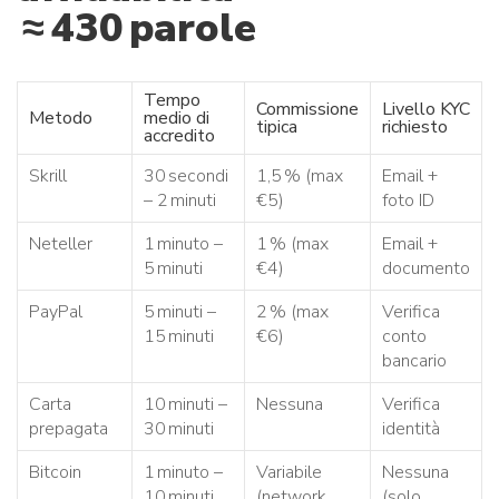
≈ 430 parole
Tempo
Commissione
Livello KYC
Metodo
medio di
tipica
richiesto
accredito
Skrill
30 secondi
1,5 % (max
Email +
– 2 minuti
€5)
foto ID
Neteller
1 minuto –
1 % (max
Email +
5 minuti
€4)
documento
PayPal
5 minuti –
2 % (max
Verifica
15 minuti
€6)
conto
bancario
Carta
10 minuti –
Nessuna
Verifica
prepagata
30 minuti
identità
Bitcoin
1 minuto –
Variabile
Nessuna
10 minuti
(network
(solo