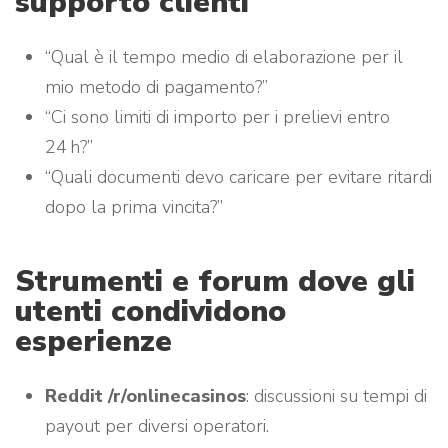
supporto clienti
“Qual è il tempo medio di elaborazione per il
mio metodo di pagamento?”
“Ci sono limiti di importo per i prelievi entro
24 h?”
“Quali documenti devo caricare per evitare ritardi
dopo la prima vincita?”
Strumenti e forum dove gli
utenti condividono
esperienze
Reddit /r/onlinecasinos
: discussioni su tempi di
payout per diversi operatori.