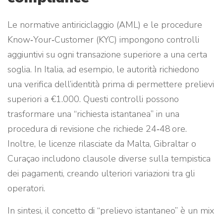
Le normative antiriciclaggio (AML) e le procedure
Know‑Your‑Customer (KYC) impongono controlli
aggiuntivi su ogni transazione superiore a una certa
soglia. In Italia, ad esempio, le autorità richiedono
una verifica dell’identità prima di permettere prelievi
superiori a €1.000. Questi controlli possono
trasformare una “richiesta istantanea” in una
procedura di revisione che richiede 24‑48 ore.
Inoltre, le licenze rilasciate da Malta, Gibraltar o
Curaçao includono clausole diverse sulla tempistica
dei pagamenti, creando ulteriori variazioni tra gli
operatori.
In sintesi, il concetto di “prelievo istantaneo” è un mix