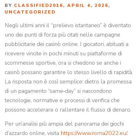
BY
CLASSIFIED2016
,
APRIL 4, 2026
,
UNCATEGORIZED
Negli ultimi anni il “prelievo istantaneo” è diventato
uno dei punti di forza più citati nelle campagne
pubblicitarie dei casinò online. I giocatori, abituati a
ricevere vincite in pochi minuti su piattaforme di
scommesse sportive, ora si chiedono se anche i
casinò possano garantire lo stesso livello di rapidità.
La risposta non è così semplice: dietro la promessa
di un pagamento “same‑day” si nascondono
tecnologie, normative e processi di verifica che
possono accelerare o rallentare il flusso di denaro.
Per un’analisi più ampia del panorama dei giochi
d’azzardo online, visita
https://www.roma2022.eu/
.