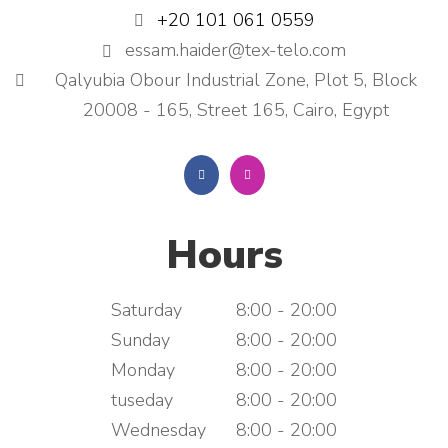
+20 101 061 0559
essam.haider@tex-telo.com
Qalyubia Obour Industrial Zone, Plot 5, Block
20008 - 165, Street 165, Cairo, Egypt
Hours
Saturday
8:00 - 20:00
Sunday
8:00 - 20:00
Monday
8:00 - 20:00
tuseday
8:00 - 20:00
Wednesday
8:00 - 20:00