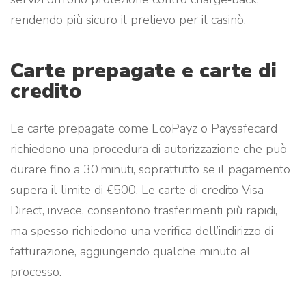
rendendo più sicuro il prelievo per il casinò.
Carte prepagate e carte di
credito
Le carte prepagate come EcoPayz o Paysafecard
richiedono una procedura di autorizzazione che può
durare fino a 30 minuti, soprattutto se il pagamento
supera il limite di €500. Le carte di credito Visa
Direct, invece, consentono trasferimenti più rapidi,
ma spesso richiedono una verifica dell’indirizzo di
fatturazione, aggiungendo qualche minuto al
processo.