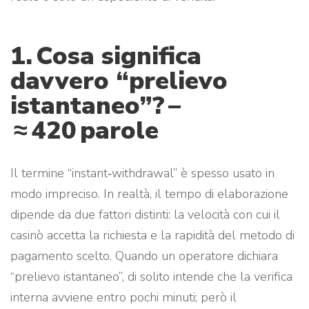
1. Cosa significa
davvero “prelievo
istantaneo”? –
≈ 420 parole
Il termine “instant‑withdrawal” è spesso usato in
modo impreciso. In realtà, il tempo di elaborazione
dipende da due fattori distinti: la velocità con cui il
casinò accetta la richiesta e la rapidità del metodo di
pagamento scelto. Quando un operatore dichiara
“prelievo istantaneo”, di solito intende che la verifica
interna avviene entro pochi minuti; però il