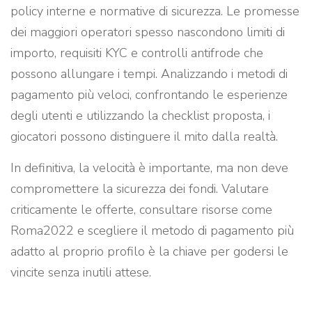
policy interne e normative di sicurezza. Le promesse
dei maggiori operatori spesso nascondono limiti di
importo, requisiti KYC e controlli antifrode che
possono allungare i tempi. Analizzando i metodi di
pagamento più veloci, confrontando le esperienze
degli utenti e utilizzando la checklist proposta, i
giocatori possono distinguere il mito dalla realtà.
In definitiva, la velocità è importante, ma non deve
compromettere la sicurezza dei fondi. Valutare
criticamente le offerte, consultare risorse come
Roma2022 e scegliere il metodo di pagamento più
adatto al proprio profilo è la chiave per godersi le
vincite senza inutili attese.