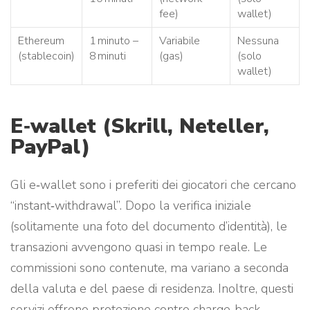
fee)
wallet)
Ethereum
1 minuto –
Variabile
Nessuna
(stablecoin)
8 minuti
(gas)
(solo
wallet)
E‑wallet (Skrill, Neteller,
PayPal)
Gli e‑wallet sono i preferiti dei giocatori che cercano
“instant‑withdrawal”. Dopo la verifica iniziale
(solitamente una foto del documento d’identità), le
transazioni avvengono quasi in tempo reale. Le
commissioni sono contenute, ma variano a seconda
della valuta e del paese di residenza. Inoltre, questi
servizi offrono protezione contro charge‑back,