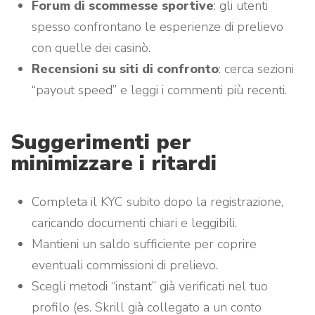
Forum di scommesse sportive
: gli utenti
spesso confrontano le esperienze di prelievo
con quelle dei casinò.
Recensioni su siti di confronto
: cerca sezioni
“payout speed” e leggi i commenti più recenti.
Suggerimenti per
minimizzare i ritardi
Completa il KYC subito dopo la registrazione,
caricando documenti chiari e leggibili.
Mantieni un saldo sufficiente per coprire
eventuali commissioni di prelievo.
Scegli metodi “instant” già verificati nel tuo
profilo (es. Skrill già collegato a un conto