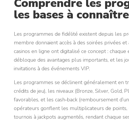
Comprendre les prog
les bases à connaître
Les programmes de fidélité existent depuis les pr
membre donnaient accès à des soirées privées et 
casinos en ligne ont digitalisé ce concept : chaqu
débloque des avantages plus importants, et les jo
invitations à des événements VIP.
Les programmes se déclinent généralement en trois
crédits de jeu), les niveaux (Bronze, Silver, Gold, 
favorables, et les cash‑back (remboursement d’un
opérateurs gonflent les multiplicateurs de points
tournois à jackpots augmentés, rendant chaque sess