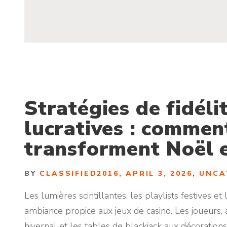
Stratégies de fidéli
lucratives : commen
transforment Noël 
BY
CLASSIFIED2016
,
APRIL 3, 2026
,
UNCA
Les lumières scintillantes, les playlists festives 
ambiance propice aux jeux de casino. Les joueurs, 
hivernal et les tables de blackjack aux décoration