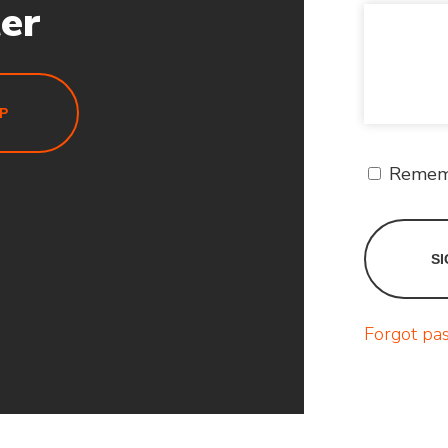
ter
P
Remem
Forgot pa