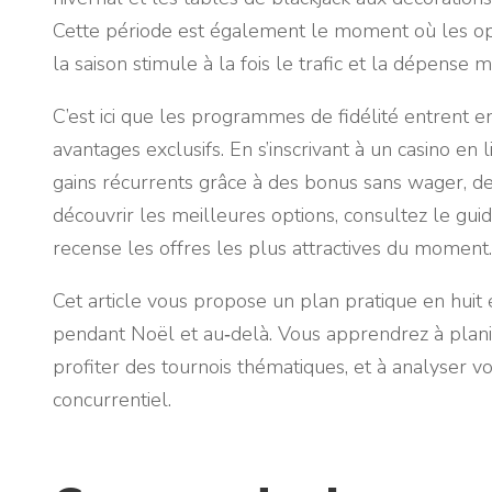
Cette période est également le moment où les opé
la saison stimule à la fois le trafic et la dépense
C’est ici que les programmes de fidélité entrent e
avantages exclusifs. En s’inscrivant à un casino en 
gains récurrents grâce à des bonus sans wager, de
découvrir les meilleures options, consultez le gui
recense les offres les plus attractives du moment.
Cet article vous propose un plan pratique en huit
pendant Noël et au‑delà. Vous apprendrez à planif
profiter des tournois thématiques, et à analyse
concurrentiel.