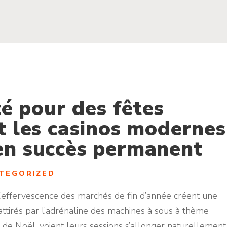
té pour des fêtes
t les casinos modernes
en succès permanent
TEGORIZED
et l’effervescence des marchés de fin d’année créent une
attirés par l’adrénaline des machines à sous à thème
s de Noël, voient leurs sessions s’allonger naturellement