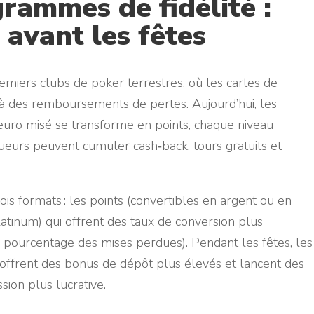
rammes de fidélité :
 avant les fêtes
emiers clubs de poker terrestres, où les cartes de
à des remboursements de pertes. Aujourd’hui, les
e euro misé se transforme en points, chaque niveau
ueurs peuvent cumuler cash‑back, tours gratuits et
 formats : les points (convertibles en argent ou en
Platinum) qui offrent des taux de conversion plus
 pourcentage des mises perdues). Pendant les fêtes, les
, offrent des bonus de dépôt plus élevés et lancent des
ion plus lucrative.