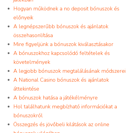
Hogyan működnek a no deposit bónuszok és
előnyeik
A legnépszerűbb bónuszok és ajánlatok
összehasonlítása
Mire figyeljünk a bónuszok kiválasztásakor
A bónuszokhoz kapcsolódó feltételek és
követelmények
A legjobb bónuszok megtalálásának módszerei
A National Casino bónuszok és ajánlatok
áttekintése
A bónuszok hatása a játékélményre
Hol találhatunk megbízható információkat a
bónuszokról
Összegzés és jövőbeli kilátások az online