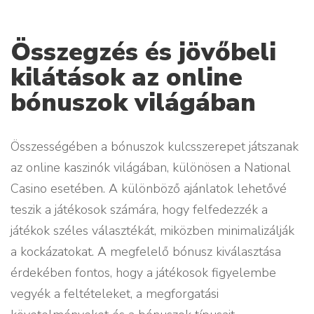
Összegzés és jövőbeli
kilátások az online
bónuszok világában
Összességében a bónuszok kulcsszerepet játszanak
az online kaszinók világában, különösen a National
Casino esetében. A különböző ajánlatok lehetővé
teszik a játékosok számára, hogy felfedezzék a
játékok széles választékát, miközben minimalizálják
a kockázatokat. A megfelelő bónusz kiválasztása
érdekében fontos, hogy a játékosok figyelembe
vegyék a feltételeket, a megforgatási