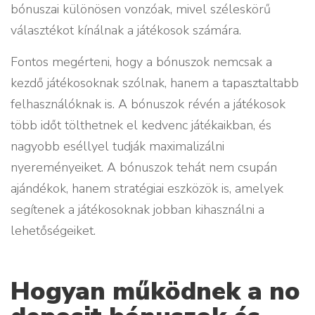
bónuszai különösen vonzóak, mivel széleskörű
választékot kínálnak a játékosok számára.
Fontos megérteni, hogy a bónuszok nemcsak a
kezdő játékosoknak szólnak, hanem a tapasztaltabb
felhasználóknak is. A bónuszok révén a játékosok
több időt tölthetnek el kedvenc játékaikban, és
nagyobb eséllyel tudják maximalizálni
nyereményeiket. A bónuszok tehát nem csupán
ajándékok, hanem stratégiai eszközök is, amelyek
segítenek a játékosoknak jobban kihasználni a
lehetőségeiket.
Hogyan működnek a no