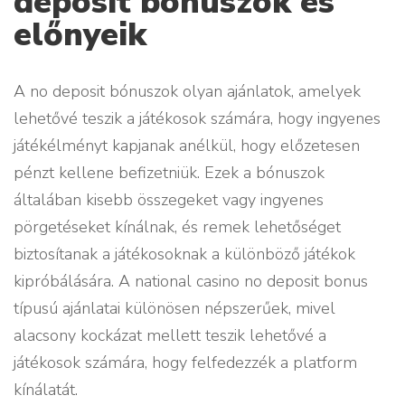
deposit bónuszok és
előnyeik
A no deposit bónuszok olyan ajánlatok, amelyek
lehetővé teszik a játékosok számára, hogy ingyenes
játékélményt kapjanak anélkül, hogy előzetesen
pénzt kellene befizetniük. Ezek a bónuszok
általában kisebb összegeket vagy ingyenes
pörgetéseket kínálnak, és remek lehetőséget
biztosítanak a játékosoknak a különböző játékok
kipróbálására. A national casino no deposit bonus
típusú ajánlatai különösen népszerűek, mivel
alacsony kockázat mellett teszik lehetővé a
játékosok számára, hogy felfedezzék a platform
kínálatát.