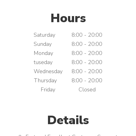
Hours
Saturday
8:00 - 20:00
Sunday
8:00 - 20:00
Monday
8:00 - 20:00
tuseday
8:00 - 20:00
Wednesday
8:00 - 20:00
Thursday
8:00 - 20:00
Friday
Closed
Details