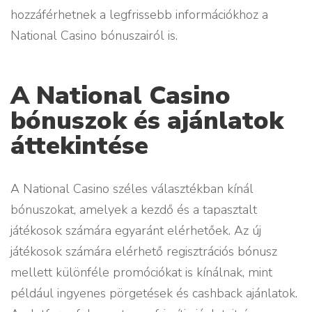
hozzáférhetnek a legfrissebb információkhoz a
National Casino bónuszairól is.
A National Casino
bónuszok és ajánlatok
áttekintése
A National Casino széles választékban kínál
bónuszokat, amelyek a kezdő és a tapasztalt
játékosok számára egyaránt elérhetőek. Az új
játékosok számára elérhető regisztrációs bónusz
mellett különféle promóciókat is kínálnak, mint
például ingyenes pörgetések és cashback ajánlatok.