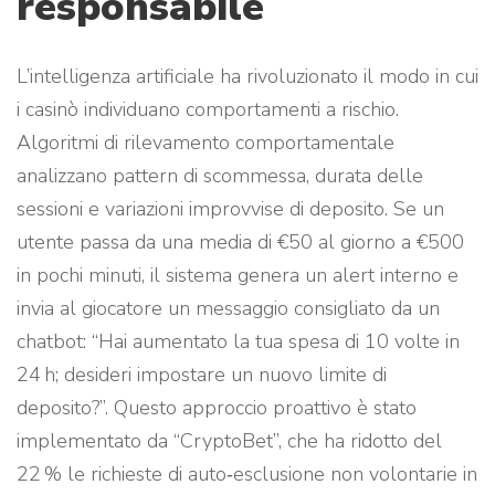
responsabile
L’intelligenza artificiale ha rivoluzionato il modo in cui
i casinò individuano comportamenti a rischio.
Algoritmi di rilevamento comportamentale
analizzano pattern di scommessa, durata delle
sessioni e variazioni improvvise di deposito. Se un
utente passa da una media di €50 al giorno a €500
in pochi minuti, il sistema genera un alert interno e
invia al giocatore un messaggio consigliato da un
chatbot: “Hai aumentato la tua spesa di 10 volte in
24 h; desideri impostare un nuovo limite di
deposito?”. Questo approccio proattivo è stato
implementato da “CryptoBet”, che ha ridotto del
22 % le richieste di auto‑esclusione non volontarie in