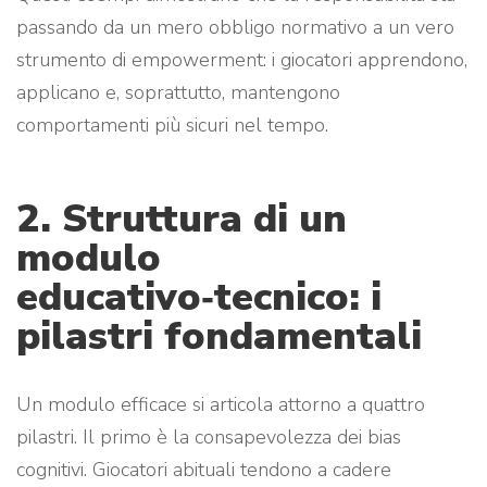
passando da un mero obbligo normativo a un vero
strumento di empowerment: i giocatori apprendono,
applicano e, soprattutto, mantengono
comportamenti più sicuri nel tempo.
2. Struttura di un
modulo
educativo‑tecnico: i
pilastri fondamentali
Un modulo efficace si articola attorno a quattro
pilastri. Il primo è la consapevolezza dei bias
cognitivi. Giocatori abituali tendono a cadere