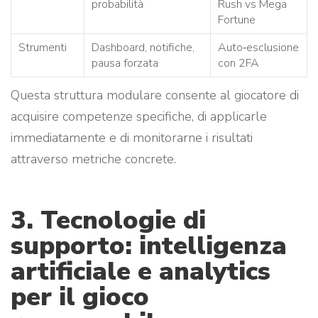
probabilità
Rush vs Mega
Fortune
Strumenti
Dashboard, notifiche,
Auto‑esclusione
pausa forzata
con 2FA
Questa struttura modulare consente al giocatore di
acquisire competenze specifiche, di applicarle
immediatamente e di monitorarne i risultati
attraverso metriche concrete.
3. Tecnologie di
supporto: intelligenza
artificiale e analytics
per il gioco