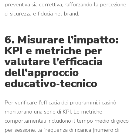
preventiva sia correttiva, rafforzando la percezione
di sicurezza e fiducia nel brand.
6. Misurare l’impatto:
KPI e metriche per
valutare l’efficacia
dell’approccio
educativo‑tecnico
Per verificare l’efficacia dei programmi, i casinò
monitorano una serie di KPI. Le metriche
comportamentali includono il tempo medio di gioco
per sessione, la frequenza di ricarica (numero di