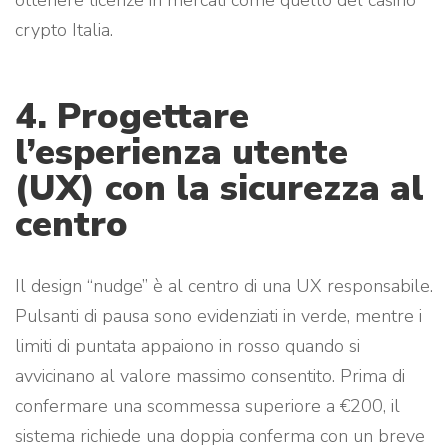
crypto Italia.
4. Progettare
l’esperienza utente
(UX) con la sicurezza al
centro
Il design “nudge” è al centro di una UX responsabile.
Pulsanti di pausa sono evidenziati in verde, mentre i
limiti di puntata appaiono in rosso quando si
avvicinano al valore massimo consentito. Prima di
confermare una scommessa superiore a €200, il
sistema richiede una doppia conferma con un breve