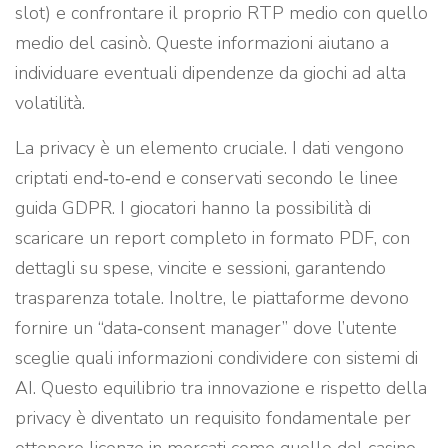
slot) e confrontare il proprio RTP medio con quello
medio del casinò. Queste informazioni aiutano a
individuare eventuali dipendenze da giochi ad alta
volatilità.
La privacy è un elemento cruciale. I dati vengono
criptati end‑to‑end e conservati secondo le linee
guida GDPR. I giocatori hanno la possibilità di
scaricare un report completo in formato PDF, con
dettagli su spese, vincite e sessioni, garantendo
trasparenza totale. Inoltre, le piattaforme devono
fornire un “data‑consent manager” dove l’utente
sceglie quali informazioni condividere con sistemi di
AI. Questo equilibrio tra innovazione e rispetto della
privacy è diventato un requisito fondamentale per
ottenere licenze in mercati come quello del casino