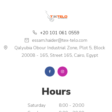
+20 101 061 0559
essam.haider@tex-telo.com
Qalyubia Obour Industrial Zone, Plot 5, Block
20008 - 165, Street 165, Cairo, Egypt
Hours
Saturday
8:00 - 20:00