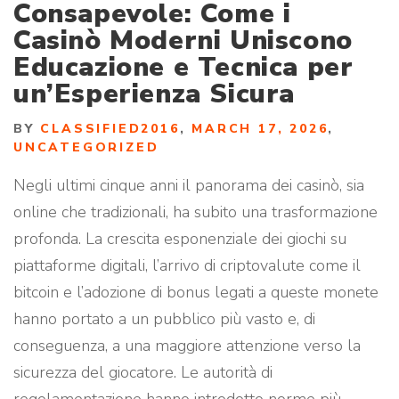
Consapevole: Come i
Casinò Moderni Uniscono
Educazione e Tecnica per
un’Esperienza Sicura
BY
CLASSIFIED2016
,
MARCH 17, 2026
,
UNCATEGORIZED
Negli ultimi cinque anni il panorama dei casinò, sia
online che tradizionali, ha subito una trasformazione
profonda. La crescita esponenziale dei giochi su
piattaforme digitali, l’arrivo di criptovalute come il
bitcoin e l’adozione di bonus legati a queste monete
hanno portato a un pubblico più vasto e, di
conseguenza, a una maggiore attenzione verso la
sicurezza del giocatore. Le autorità di