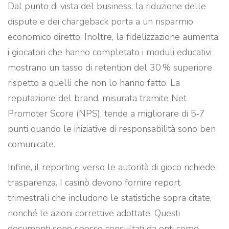
Dal punto di vista del business, la riduzione delle
dispute e dei chargeback porta a un risparmio
economico diretto. Inoltre, la fidelizzazione aumenta:
i giocatori che hanno completato i moduli educativi
mostrano un tasso di retention del 30 % superiore
rispetto a quelli che non lo hanno fatto. La
reputazione del brand, misurata tramite Net
Promoter Score (NPS), tende a migliorare di 5‑7
punti quando le iniziative di responsabilità sono ben
comunicate.
Infine, il reporting verso le autorità di gioco richiede
trasparenza. I casinò devono fornire report
trimestrali che includono le statistiche sopra citate,
nonché le azioni correttive adottate. Questi
documenti sono spesso consultati da enti come