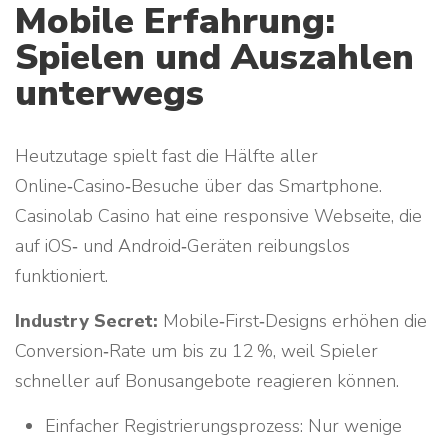
Mobile Erfahrung:
Spielen und Auszahlen
unterwegs
Heutzutage spielt fast die Hälfte aller
Online‑Casino‑Besuche über das Smartphone.
Casinolab Casino hat eine responsive Webseite, die
auf iOS‑ und Android‑Geräten reibungslos
funktioniert.
Industry Secret:
Mobile‑First‑Designs erhöhen die
Conversion‑Rate um bis zu 12 %, weil Spieler
schneller auf Bonusangebote reagieren können.
Einfacher Registrierungsprozess: Nur wenige