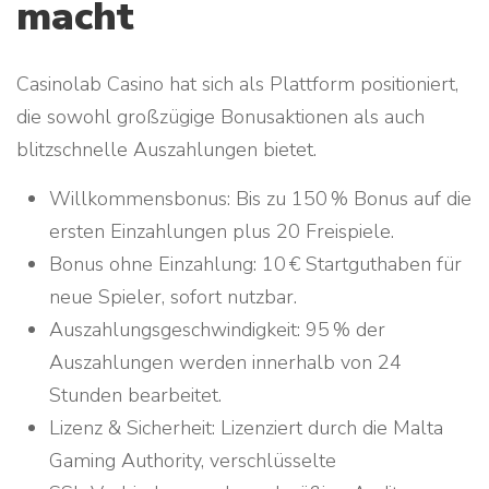
macht
Casinolab Casino hat sich als Plattform positioniert,
die sowohl großzügige Bonusaktionen als auch
blitzschnelle Auszahlungen bietet.
Willkommensbonus: Bis zu 150 % Bonus auf die
ersten Einzahlungen plus 20 Freispiele.
Bonus ohne Einzahlung: 10 € Startguthaben für
neue Spieler, sofort nutzbar.
Auszahlungsgeschwindigkeit: 95 % der
Auszahlungen werden innerhalb von 24
Stunden bearbeitet.
Lizenz & Sicherheit: Lizenziert durch die Malta
Gaming Authority, verschlüsselte