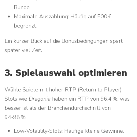
Runde.
Maximale Auszahlung: Häufig auf 500 €
begrenzt.
Ein kurzer Blick auf die Bonusbedingungen spart
später viel Zeit.
3. Spielauswahl optimieren
Wähle Spiele mit hoher RTP (Return to Player).
Slots wie
Dragonia
haben ein RTP von 96,4 %, was
besser ist als der Branchendurchschnitt von
94‑98 %.
Low‑Volatility‑Slots: Häufige kleine Gewinne,