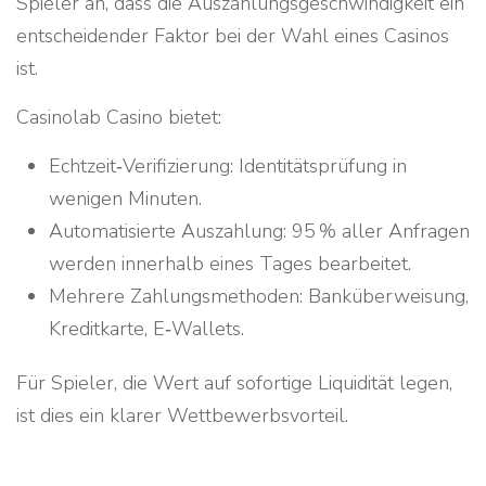
Spieler an, dass die Auszahlungsgeschwindigkeit ein
entscheidender Faktor bei der Wahl eines Casinos
ist.
Casinolab Casino bietet:
Echtzeit‑Verifizierung: Identitätsprüfung in
wenigen Minuten.
Automatisierte Auszahlung: 95 % aller Anfragen
werden innerhalb eines Tages bearbeitet.
Mehrere Zahlungsmethoden: Banküberweisung,
Kreditkarte, E‑Wallets.
Für Spieler, die Wert auf sofortige Liquidität legen,
ist dies ein klarer Wettbewerbsvorteil.