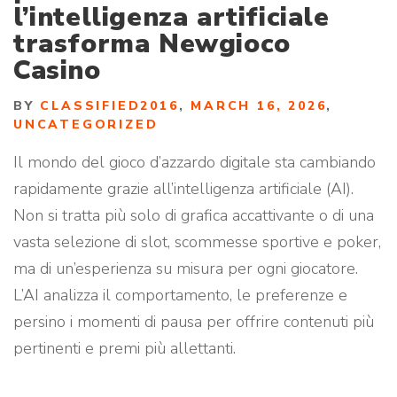
l’intelligenza artificiale
trasforma Newgioco
Casino
BY
CLASSIFIED2016
,
MARCH 16, 2026
,
UNCATEGORIZED
Il mondo del gioco d’azzardo digitale sta cambiando
rapidamente grazie all’intelligenza artificiale (AI).
Non si tratta più solo di grafica accattivante o di una
vasta selezione di slot, scommesse sportive e poker,
ma di un’esperienza su misura per ogni giocatore.
L’AI analizza il comportamento, le preferenze e
persino i momenti di pausa per offrire contenuti più
pertinenti e premi più allettanti.