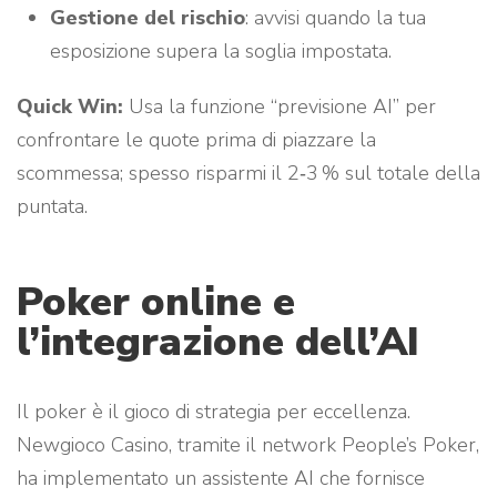
Gestione del rischio
: avvisi quando la tua
esposizione supera la soglia impostata.
Quick Win:
Usa la funzione “previsione AI” per
confrontare le quote prima di piazzare la
scommessa; spesso risparmi il 2‑3 % sul totale della
puntata.
Poker online e
l’integrazione dell’AI
Il poker è il gioco di strategia per eccellenza.
Newgioco Casino, tramite il network People’s Poker,
ha implementato un assistente AI che fornisce