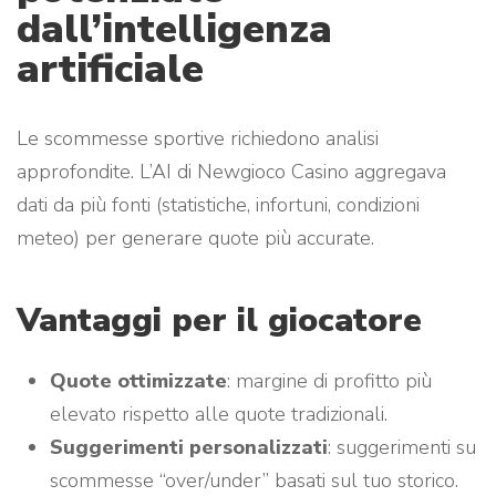
dall’intelligenza
artificiale
Le scommesse sportive richiedono analisi
approfondite. L’AI di Newgioco Casino aggregava
dati da più fonti (statistiche, infortuni, condizioni
meteo) per generare quote più accurate.
Vantaggi per il giocatore
Quote ottimizzate
: margine di profitto più
elevato rispetto alle quote tradizionali.
Suggerimenti personalizzati
: suggerimenti su
scommesse “over/under” basati sul tuo storico.