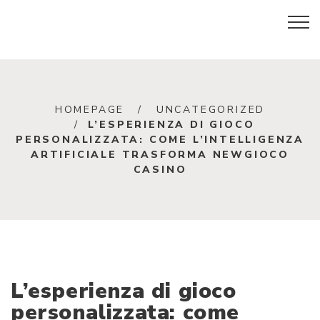
HOMEPAGE
UNCATEGORIZED
L’ESPERIENZA DI GIOCO
PERSONALIZZATA: COME L’INTELLIGENZA
ARTIFICIALE TRASFORMA NEWGIOCO
CASINO
L’esperienza di gioco
personalizzata: come