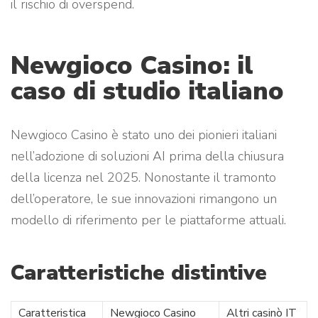
il rischio di overspend.
Newgioco Casino: il
caso di studio italiano
Newgioco Casino è stato uno dei pionieri italiani
nell’adozione di soluzioni AI prima della chiusura
della licenza nel 2025. Nonostante il tramonto
dell’operatore, le sue innovazioni rimangono un
modello di riferimento per le piattaforme attuali.
Caratteristiche distintive
Caratteristica
Newgioco Casino
Altri casinò IT