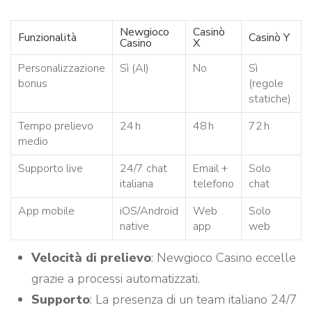
Newgioco
Casinò
Funzionalità
Casinò Y
Casino
X
Personalizzazione
Sì (AI)
No
Sì
bonus
(regole
statiche)
Tempo prelievo
24 h
48 h
72 h
medio
Supporto live
24/7 chat
Email +
Solo
italiana
telefono
chat
App mobile
iOS/Android
Web
Solo
native
app
web
Velocità di prelievo
: Newgioco Casino eccelle
grazie a processi automatizzati.
Supporto
: La presenza di un team italiano 24/7