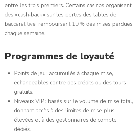
entre les trois premiers. Certains casinos organisent
des « cash‑back » sur les pertes des tables de
baccarat live, remboursant 10 % des mises perdues
chaque semaine.
Programmes de loyauté
Points de jeu : accumulés à chaque mise,
échangeables contre des crédits ou des tours
gratuits.
Niveaux VIP : basés sur le volume de mise total,
donnant accès à des limites de mise plus
élevées et à des gestionnaires de compte
dédiés.