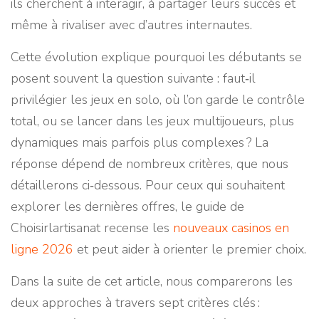
ils cherchent à interagir, à partager leurs succès et
même à rivaliser avec d’autres internautes.
Cette évolution explique pourquoi les débutants se
posent souvent la question suivante : faut‑il
privilégier les jeux en solo, où l’on garde le contrôle
total, ou se lancer dans les jeux multijoueurs, plus
dynamiques mais parfois plus complexes ? La
réponse dépend de nombreux critères, que nous
détaillerons ci‑dessous. Pour ceux qui souhaitent
explorer les dernières offres, le guide de
Choisirlartisanat recense les
nouveaux casinos en
ligne 2026
et peut aider à orienter le premier choix.
Dans la suite de cet article, nous comparerons les
deux approches à travers sept critères clés :