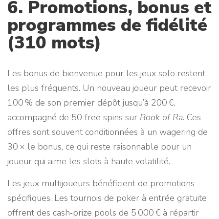
6. Promotions, bonus et
programmes de fidélité
(310 mots)
Les bonus de bienvenue pour les jeux solo restent
les plus fréquents. Un nouveau joueur peut recevoir
100 % de son premier dépôt jusqu’à 200 €,
accompagné de 50 free spins sur
Book of Ra
. Ces
offres sont souvent conditionnées à un wagering de
30 × le bonus, ce qui reste raisonnable pour un
joueur qui aime les slots à haute volatilité.
Les jeux multijoueurs bénéficient de promotions
spécifiques. Les tournois de poker à entrée gratuite
offrent des cash‑prize pools de 5 000 € à répartir