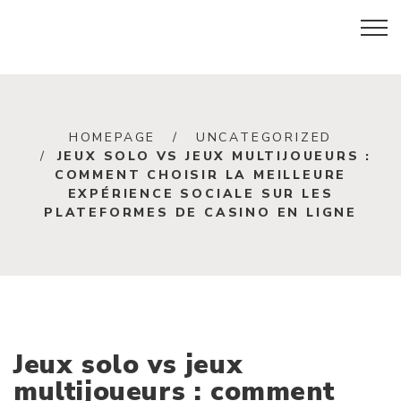
HOMEPAGE
UNCATEGORIZED
JEUX SOLO VS JEUX MULTIJOUEURS :
COMMENT CHOISIR LA MEILLEURE
EXPÉRIENCE SOCIALE SUR LES
PLATEFORMES DE CASINO EN LIGNE
Jeux solo vs jeux
multijoueurs : comment