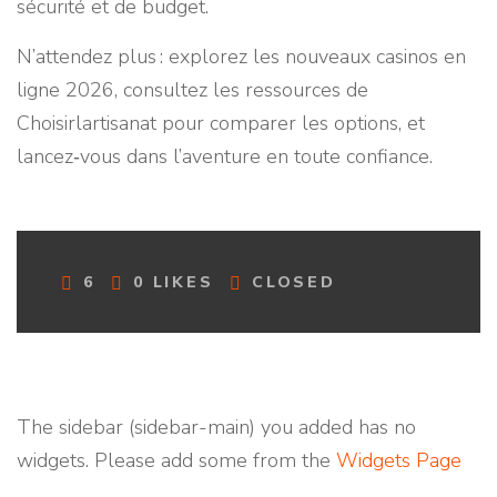
sécurité et de budget.
N’attendez plus : explorez les nouveaux casinos en
ligne 2026, consultez les ressources de
Choisirlartisanat pour comparer les options, et
lancez‑vous dans l’aventure en toute confiance.
C
6
0
LIKES
CLOSED
O
M
M
E
N
T
The sidebar (sidebar-main) you added has no
S
widgets. Please add some from the
Widgets Page