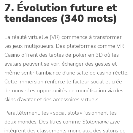
7. Évolution future et
tendances (340 mots)
La réalité virtuelle (VR) commence à transformer
les jeux multijoueurs. Des plateformes comme VR
Casino offrent des tables de poker en 3D où les
avatars peuvent se voir, échanger des gestes et
même sentir l’ambiance d’une salle de casino réelle.
Cette immersion renforce le facteur social et crée
de nouvelles opportunités de monétisation via des
skins d’avatar et des accessoires virtuels.
Parallèlement, les « social slots » fusionnent les
deux mondes. Des titres comme
Slotomania Live
intègrent des classements mondiaux, des salons de