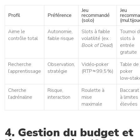
Jeu
Jeu
Profil
Préférence
recommandé
recomma
(solo)
(multijou
Aime le
Autonomie,
Slots à faible
Tournoi 
contrôle total
faible risque
volatilité (ex. :
slots à
Book of Dead
)
entrée
gratuite
Recherche
Observation,
Vidéo‑poker
Table de
l’apprentissage
stratégie
(RTP ≈ 99,5 %)
poker
low‑stak
Cherche
Risque,
Roulette à
Baccarat 
l’adrénaline
interaction
mise
à limites
maximale
élevées
4. Gestion du budget et