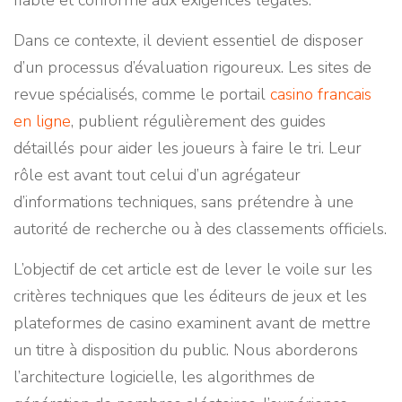
fiable et conforme aux exigences légales.
Dans ce contexte, il devient essentiel de disposer
d’un processus d’évaluation rigoureux. Les sites de
revue spécialisés, comme le portail
casino francais
en ligne
, publient régulièrement des guides
détaillés pour aider les joueurs à faire le tri. Leur
rôle est avant tout celui d’un agrégateur
d’informations techniques, sans prétendre à une
autorité de recherche ou à des classements officiels.
L’objectif de cet article est de lever le voile sur les
critères techniques que les éditeurs de jeux et les
plateformes de casino examinent avant de mettre
un titre à disposition du public. Nous aborderons
l’architecture logicielle, les algorithmes de