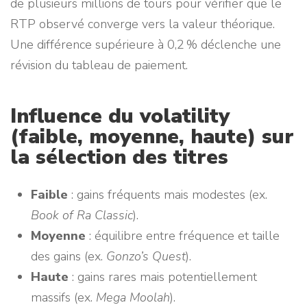
de plusieurs millions de tours pour vérifier que le
RTP observé converge vers la valeur théorique.
Une différence supérieure à 0,2 % déclenche une
révision du tableau de paiement.
Influence du volatility
(faible, moyenne, haute) sur
la sélection des titres
Faible
: gains fréquents mais modestes (ex.
Book of Ra Classic
).
Moyenne
: équilibre entre fréquence et taille
des gains (ex.
Gonzo’s Quest
).
Haute
: gains rares mais potentiellement
massifs (ex.
Mega Moolah
).