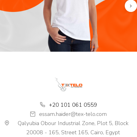
+20 101 061 0559
essam.haider@tex-telo.com
Qalyubia Obour Industrial Zone, Plot 5, Block
20008 - 165, Street 165, Cairo, Egypt