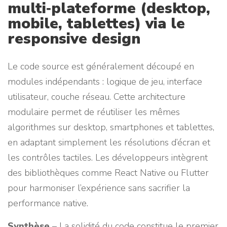
multi‑plateforme (desktop,
mobile, tablettes) via le
responsive design
Le code source est généralement découpé en
modules indépendants : logique de jeu, interface
utilisateur, couche réseau. Cette architecture
modulaire permet de réutiliser les mêmes
algorithmes sur desktop, smartphones et tablettes,
en adaptant simplement les résolutions d’écran et
les contrôles tactiles. Les développeurs intègrent
des bibliothèques comme React Native ou Flutter
pour harmoniser l’expérience sans sacrifier la
performance native.
Synthèse
– La solidité du code constitue le premier