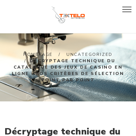
HOMEPAGE
UNCATEGORIZED
DÉCRYPTAGE TECHNIQUE DU
CATALOGUE DES JEUX DE CASINO EN
LIGNE : NOS CRITÈRES DE SÉLECTION
POINT PAR POINT
Décryptage technique du