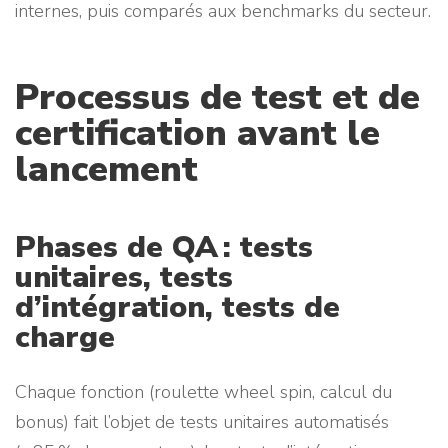
internes, puis comparés aux benchmarks du secteur.
Processus de test et de
certification avant le
lancement
Phases de QA : tests
unitaires, tests
d’intégration, tests de
charge
Chaque fonction (roulette wheel spin, calcul du
bonus) fait l’objet de tests unitaires automatisés