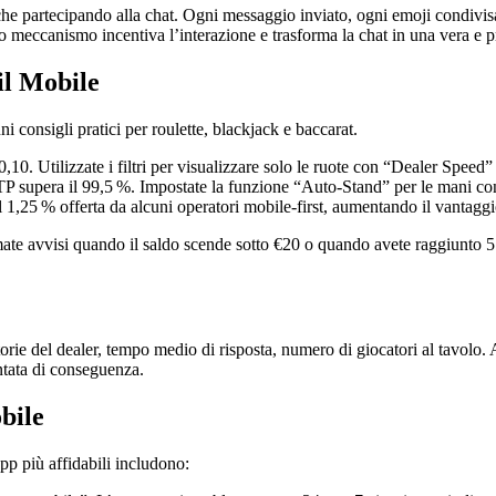
he partecipando alla chat. Ogni messaggio inviato, ogni emoji condivis
sto meccanismo incentiva l’interazione e trasforma la chat in una vera e p
il Mobile
 consigli pratici per roulette, blackjack e baccarat.
0. Utilizzate i filtri per visualizzare solo le ruote con “Dealer Speed” 
P supera il 99,5 %. Impostate la funzione “Auto‑Stand” per le mani con 
1,25 % offerta da alcuni operatori mobile‑first, aumentando il vantaggi
ate avvisi quando il saldo scende sotto €20 o quando avete raggiunto 5 
torie del dealer, tempo medio di risposta, numero di giocatori al tavolo. 
untata di conseguenza.
bile
app più affidabili includono: