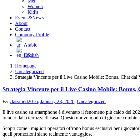
Men
Women
Kid’s
Events&News
About
Contact
Compony Profile
Arabic
English
Homepage
Uncategorized
Strategia Vincente per il Live Casino Mobile: Bonus, Chat dal 
Strategia Vincente per il Live Casino Mobile: Bonus,
By
classified2016
,
January 23, 2026
,
Uncategorized
Il live casino su smartphone è diventato il fenomeno più caldo del 2024
treno o dalla terrazza di casa. Questo nuovo modo di giocare combina 
Scopri come i migliori operatori offrono bonus esclusivi per i giocator
quali promozioni siano realmente vantaggiose.