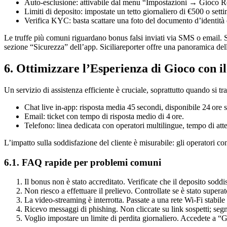
Auto‑esclusione: attivabile dal menu “Impostazioni → Gioco Res
Limiti di deposito: impostate un tetto giornaliero di €500 o sett
Verifica KYC: basta scattare una foto del documento d’identità e 
Le truffe più comuni riguardano bonus falsi inviati via SMS o email. Se
sezione “Sicurezza” dell’app. Siciliareporter offre una panoramica delle
6. Ottimizzare l’Esperienza di Gioco con i
Un servizio di assistenza efficiente è cruciale, soprattutto quando si tra
Chat live in‑app: risposta media 45 secondi, disponibile 24 ore 
Email: ticket con tempo di risposta medio di 4 ore.
Telefono: linea dedicata con operatori multilingue, tempo di atte
L’impatto sulla soddisfazione del cliente è misurabile: gli operatori c
6.1. FAQ rapide per problemi comuni
Il bonus non è stato accreditato. Verificate che il deposito soddis
Non riesco a effettuare il prelievo. Controllate se è stato super
La video‑streaming è interrotta. Passate a una rete Wi‑Fi stabile 
Ricevo messaggi di phishing. Non cliccate su link sospetti; segn
Voglio impostare un limite di perdita giornaliero. Accedete a “G