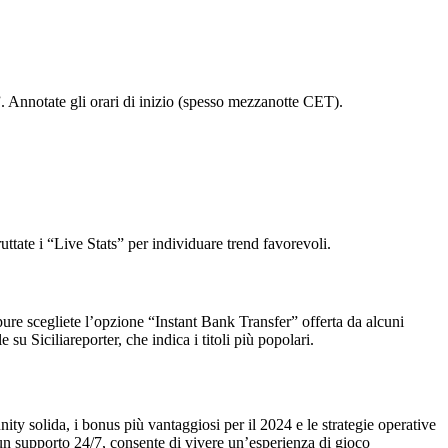
 Annotate gli orari di inizio (spesso mezzanotte CET).
ttate i “Live Stats” per individuare trend favorevoli.
ppure scegliete l’opzione “Instant Bank Transfer” offerta da alcuni
 Siciliareporter, che indica i titoli più popolari.
ty solida, i bonus più vantaggiosi per il 2024 e le strategie operative
 un supporto 24/7, consente di vivere un’esperienza di gioco