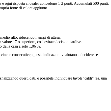
a e ogni risposta al dealer concedono 1‑2 punti. Accumulati 500 punti,
ropria fonte di valore aggiunto.
medio‑alto, riducendo i tempi di attesa.
valore 17 o superiore, così evitate decisioni tardive.
o della casa a solo 1,06 %.
vincite consecutive; queste indicazioni vi aiutano a decidere se
Analizzando questi dati, è possibile individuare tavoli “caldi” (es. una