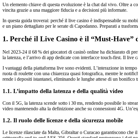
Un elemento chiave di questa evoluzione è la chat dal vivo. Oltre a cons
vincita grazie a una maggiore fiducia e a decisioni più informate.
In questa guida troverai: perché il live casino è indispensabile su mobil
e un piano dettagliato per le serate di Capodanno. Preparati a trasform
1. Perché il Live Casino è il “Must‑Have”
Nel 2023‑24 il 68 % dei giocatori di casinò online ha dichiarato di pref
la latenza, e l’arrivo di app dedicate con interfacce touch‑first. Il liv
I vantaggi della piattaforma live sono evidenti. L’interazione in temp
ruota di roulette con una chiarezza quasi fotografica, mentre le notifi
rende i depositi istantanei, eliminando le lunghe attese di un bonifico t
1.1. L’impatto della latenza e della qualità video
Con il 5G, la latenza scende sotto i 30 ms, rendendo possibile lo st
video mantenendo alta la definizione anche su connessioni 4G. Un’esper
1.2. Il ruolo delle licenze e della sicurezza mobile
Le licenze rilasciate da Malta, Gibraltar o Curacao garantiscono che il
crittografia end‑to‑end AES‑256. Questi standard proteggono i dati pers