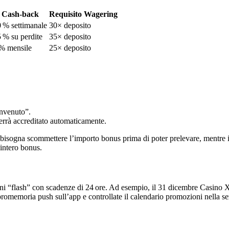
Cash‑back
Requisito Wagering
 % settimanale
30× deposito
 % su perdite
35× deposito
% mensile
25× deposito
nvenuto”.
errà accreditato automaticamente.
bisogna scommettere l’importo bonus prima di poter prelevare, mentre i 
’intero bonus.
ni “flash” con scadenze di 24 ore. Ad esempio, il 31 dicembre Casino
 promemoria push sull’app e controllate il calendario promozioni nella s