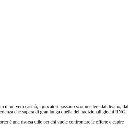
era di un vero casinò, i giocatori possono scommettere dal divano, dal
erienza che supera di gran lunga quella dei tradizionali giochi RNG.
orter è una risorsa utile per chi vuole confrontare le offerte e capire