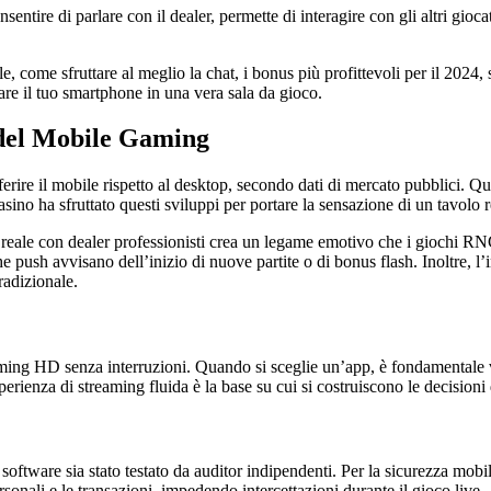
entire di parlare con il dealer, permette di interagire con gli altri gioc
e, come sfruttare al meglio la chat, i bonus più profittevoli per il 2024, 
are il tuo smartphone in una vera sala da gioco.
 del Mobile Gaming
erire il mobile rispetto al desktop, secondo dati di mercato pubblici. Qu
e casino ha sfruttato questi sviluppi per portare la sensazione di un tavol
o reale con dealer professionisti crea un legame emotivo che i giochi R
che push avvisano dell’inizio di nuove partite o di bonus flash. Inoltre,
radizionale.
reaming HD senza interruzioni. Quando si sceglie un’app, è fondamental
ienza di streaming fluida è la base su cui si costruiscono le decisioni 
 software sia stato testato da auditor indipendenti. Per la sicurezza mo
onali e le transazioni, impedendo intercettazioni durante il gioco live.