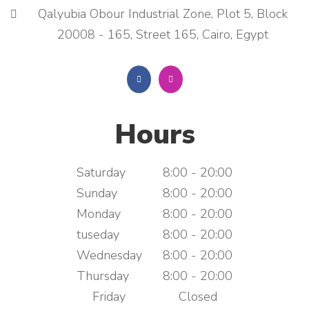
Qalyubia Obour Industrial Zone, Plot 5, Block
20008 - 165, Street 165, Cairo, Egypt
Hours
Saturday
8:00 - 20:00
Sunday
8:00 - 20:00
Monday
8:00 - 20:00
tuseday
8:00 - 20:00
Wednesday
8:00 - 20:00
Thursday
8:00 - 20:00
Friday
Closed