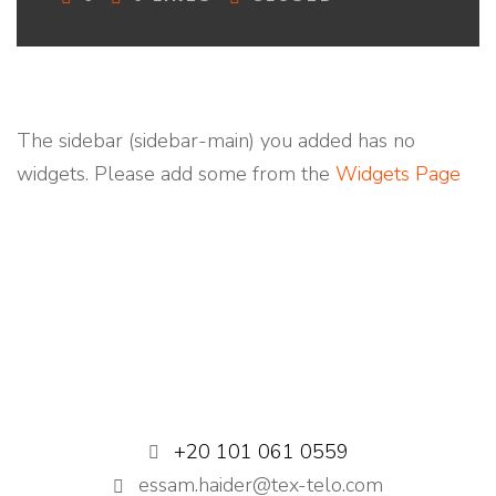
O
M
M
E
N
T
The sidebar (sidebar-main) you added has no
S
widgets. Please add some from the
Widgets Page
+20 101 061 0559
essam.haider@tex-telo.com