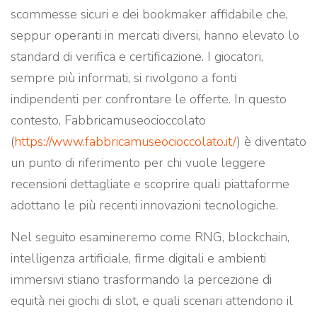
scommesse sicuri e dei bookmaker affidabile che,
seppur operanti in mercati diversi, hanno elevato lo
standard di verifica e certificazione. I giocatori,
sempre più informati, si rivolgono a fonti
indipendenti per confrontare le offerte. In questo
contesto, Fabbricamuseocioccolato
(
https://www.fabbricamuseocioccolato.it/
) è diventato
un punto di riferimento per chi vuole leggere
recensioni dettagliate e scoprire quali piattaforme
adottano le più recenti innovazioni tecnologiche.
Nel seguito esamineremo come RNG, blockchain,
intelligenza artificiale, firme digitali e ambienti
immersivi stiano trasformando la percezione di
equità nei giochi di slot, e quali scenari attendono il