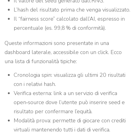
Il valore del seed generato dall’RNG.
L’hash del risultato prima che venga visualizzato.
Il “fairness score” calcolato dall’AI, espresso in
percentuale (es. 99,8 % di conformità).
Queste informazioni sono presentate in una
dashboard laterale, accessibile con un click. Ecco
una lista di funzionalità tipiche:
Cronologia spin: visualizza gli ultimi 20 risultati
con i relativi hash.
Verifica esterna: link a un servizio di verifica
open‑source dove l’utente può inserire seed e
risultato per confermare l’equità.
Modalità prova: permette di giocare con crediti
virtuali mantenendo tutti i dati di verifica.