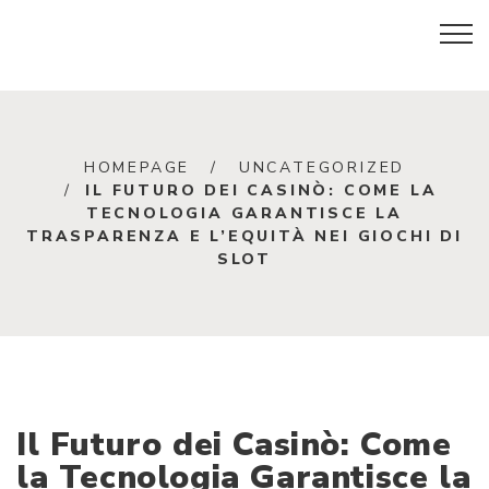
HOMEPAGE
UNCATEGORIZED
IL FUTURO DEI CASINÒ: COME LA
TECNOLOGIA GARANTISCE LA
TRASPARENZA E L’EQUITÀ NEI GIOCHI DI
SLOT
Il Futuro dei Casinò: Come
la Tecnologia Garantisce la