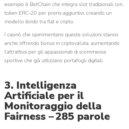
esempio è
BetChain
che integra slot tradizionali con
token ERC‑20 per premi aggiuntivi, creando un
modello ibrido tra fiat e cripto.
I casinò che sperimentano queste soluzioni stanno
anche offrendo bonus in criptovaluta, aumentando
l’attrattiva per gli appassionati di scommesse
sportive che già utilizzano portafogli digitali.
3. Intelligenza
Artificiale per il
Monitoraggio della
Fairness – 285 parole