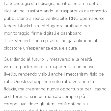
La tecnologia sta ridisegnando il panorama delle
slot online, trasformando la trasparenza da concetto
pubblicitario a realtà verificabile. RNG open‑source,
ledger blockchain, intelligenza artificiale per il
monitoraggio, firme digitali e dashboard
“Live‑Verified” sono i pilastri che garantiranno al
giocatore un’esperienza equa e sicura.
Guardando al futuro, il metaverso e la realtà
virtuale porteranno la trasparenza a un nuovo
livello, rendendo visibili anche i meccanismi fisici dei
rulli. Questi sviluppi non solo rafforzeranno la
fiducia, ma creeranno nuove opportunità per i casinò
di differenziarsi in un mercato sempre più
competitivo, dove gli utenti confrontano siti