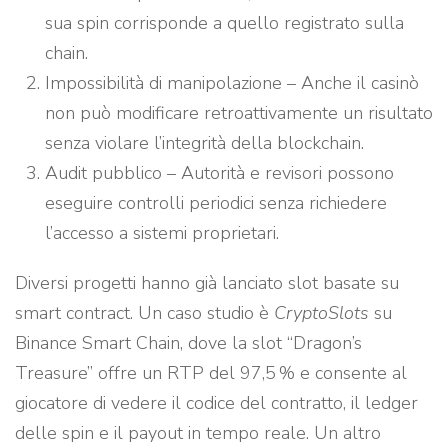
sua spin corrisponde a quello registrato sulla
chain.
Impossibilità di manipolazione – Anche il casinò
non può modificare retroattivamente un risultato
senza violare l’integrità della blockchain.
Audit pubblico – Autorità e revisori possono
eseguire controlli periodici senza richiedere
l’accesso a sistemi proprietari.
Diversi progetti hanno già lanciato slot basate su
smart contract. Un caso studio è
CryptoSlots
su
Binance Smart Chain, dove la slot “Dragon’s
Treasure” offre un RTP del 97,5 % e consente al
giocatore di vedere il codice del contratto, il ledger
delle spin e il payout in tempo reale. Un altro