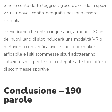
tenere conto delle leggi sul gioco d’azzardo in spazi
virtuali, dove i confini geografici possono essere
sfumati.
Prevediamo che entro cinque anni, almeno il 30 %
dei nuovi lanci di slot includerà una modalità VR o
metaverso con verifica live, e che i bookmaker
affidabile e i siti scommesse sicuri adotteranno
soluzioni simili per le slot collegate alle loro offerte
di scommesse sportive.
Conclusione – 190
parole