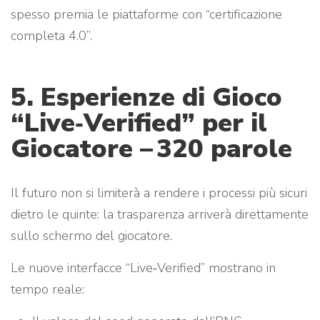
spesso premia le piattaforme con “certificazione
completa 4.0”.
5. Esperienze di Gioco
“Live‑Verified” per il
Giocatore – 320 parole
Il futuro non si limiterà a rendere i processi più sicuri
dietro le quinte: la trasparenza arriverà direttamente
sullo schermo del giocatore.
Le nuove interfacce “Live‑Verified” mostrano in
tempo reale: