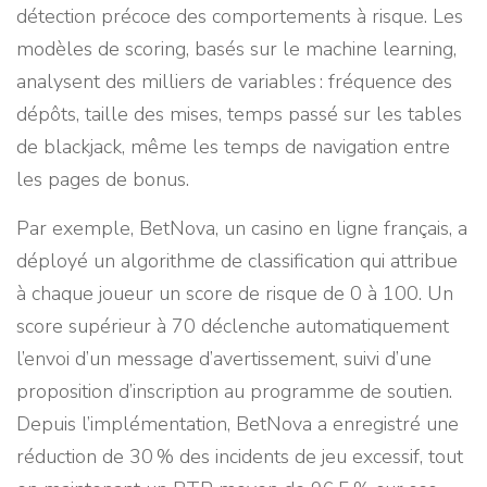
détection précoce des comportements à risque. Les
modèles de scoring, basés sur le machine learning,
analysent des milliers de variables : fréquence des
dépôts, taille des mises, temps passé sur les tables
de blackjack, même les temps de navigation entre
les pages de bonus.
Par exemple, BetNova, un casino en ligne français, a
déployé un algorithme de classification qui attribue
à chaque joueur un score de risque de 0 à 100. Un
score supérieur à 70 déclenche automatiquement
l’envoi d’un message d’avertissement, suivi d’une
proposition d’inscription au programme de soutien.
Depuis l’implémentation, BetNova a enregistré une
réduction de 30 % des incidents de jeu excessif, tout