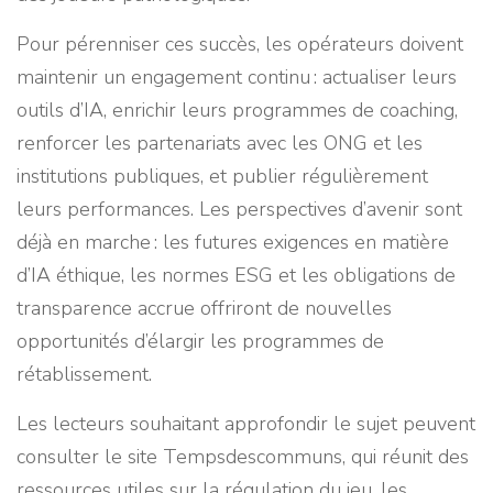
Pour pérenniser ces succès, les opérateurs doivent
maintenir un engagement continu : actualiser leurs
outils d’IA, enrichir leurs programmes de coaching,
renforcer les partenariats avec les ONG et les
institutions publiques, et publier régulièrement
leurs performances. Les perspectives d’avenir sont
déjà en marche : les futures exigences en matière
d’IA éthique, les normes ESG et les obligations de
transparence accrue offriront de nouvelles
opportunités d’élargir les programmes de
rétablissement.
Les lecteurs souhaitant approfondir le sujet peuvent
consulter le site Tempsdescommuns, qui réunit des
ressources utiles sur la régulation du jeu, les