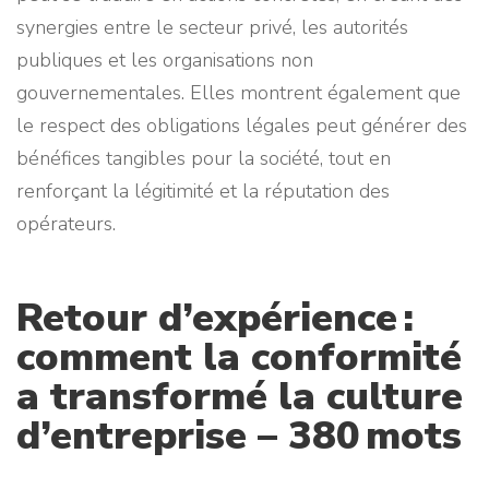
synergies entre le secteur privé, les autorités
publiques et les organisations non
gouvernementales. Elles montrent également que
le respect des obligations légales peut générer des
bénéfices tangibles pour la société, tout en
renforçant la légitimité et la réputation des
opérateurs.
Retour d’expérience :
comment la conformité
a transformé la culture
d’entreprise – 380 mots