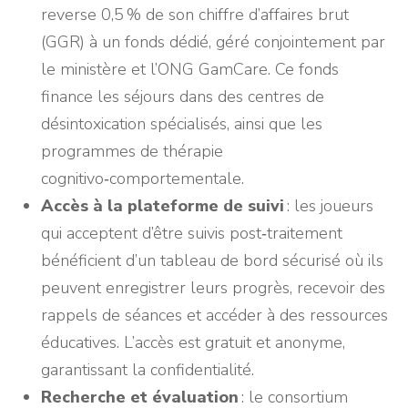
reverse 0,5 % de son chiffre d’affaires brut
(GGR) à un fonds dédié, géré conjointement par
le ministère et l’ONG GamCare. Ce fonds
finance les séjours dans des centres de
désintoxication spécialisés, ainsi que les
programmes de thérapie
cognitivo‑comportementale.
Accès à la plateforme de suivi
: les joueurs
qui acceptent d’être suivis post‑traitement
bénéficient d’un tableau de bord sécurisé où ils
peuvent enregistrer leurs progrès, recevoir des
rappels de séances et accéder à des ressources
éducatives. L’accès est gratuit et anonyme,
garantissant la confidentialité.
Recherche et évaluation
: le consortium