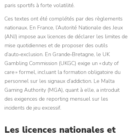
paris sportifs à forte volatilité.
Ces textes ont été complétés par des règlements
nationaux. En France, l’Autorité Nationale des Jeux
(ANJ) impose aux licences de déclarer les limites de
mise quotidiennes et de proposer des outils
d’auto‑exclusion. En Grande‑Bretagne, le UK
Gambling Commission (UKGC) exige un « duty of
care » formel, incluant la formation obligatoire du
personnel sur les signaux d’addiction. Le Malta
Gaming Authority (MGA), quant à elle, a introduit
des exigences de reporting mensuel sur les
incidents de jeu excessif.
Les licences nationales et