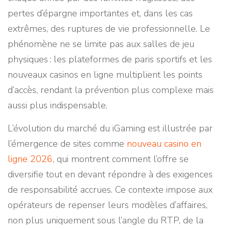
pertes d’épargne importantes et, dans les cas
extrêmes, des ruptures de vie professionnelle. Le
phénomène ne se limite pas aux salles de jeu
physiques : les plateformes de paris sportifs et les
nouveaux casinos en ligne multiplient les points
d’accès, rendant la prévention plus complexe mais
aussi plus indispensable.
L’évolution du marché du iGaming est illustrée par
l’émergence de sites comme
nouveau casino en
ligne 2026
, qui montrent comment l’offre se
diversifie tout en devant répondre à des exigences
de responsabilité accrues. Ce contexte impose aux
opérateurs de repenser leurs modèles d’affaires,
non plus uniquement sous l’angle du RTP, de la