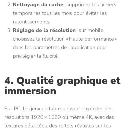
Nettoyage du cache
: supprimez les fichiers
temporaires tous les mois pour éviter les
ralentissements.
Réglage de la résolution
: sur mobile,
choisissez la résolution « Haute performance »
dans les paramètres de l’application pour
privilégier la fluidité.
4. Qualité graphique et
immersion
Sur PC, les jeux de table peuvent exploiter des
résolutions 1920 × 1080 ou même 4K, avec des
textures détaillées, des reflets réalistes sur les