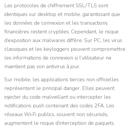
Les protocoles de chiffrement SSL/TLS sont
identiques sur desktop et mobile, garantissant que
les données de connexion et les transactions
financières restent cryptées. Cependant, le risque
d’exposition aux malwares diffère. Sur PC, les virus
classiques et les keyloggers peuvent compromettre
les informations de connexion si l’utilisateur ne
maintient pas son antivirus à jour.
Sur mobile, les applications tierces non officielles
représentent le principal danger. Elles peuvent
injecter du code malveillant ou intercepter les
notifications push contenant des codes 2FA. Les
réseaux Wi‑Fi publics, souvent non sécurisés,
augmentent le risque d’interception de paquets.