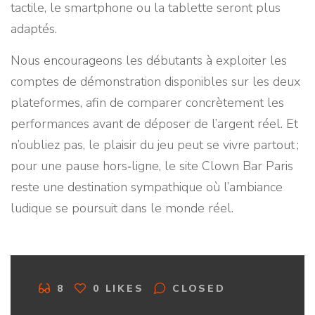
tactile, le smartphone ou la tablette seront plus
adaptés.
Nous encourageons les débutants à exploiter les
comptes de démonstration disponibles sur les deux
plateformes, afin de comparer concrètement les
performances avant de déposer de l’argent réel. Et
n’oubliez pas, le plaisir du jeu peut se vivre partout ;
pour une pause hors‑ligne, le site Clown Bar Paris
reste une destination sympathique où l’ambiance
ludique se poursuit dans le monde réel.
C
8
0
LIKES
CLOSED
O