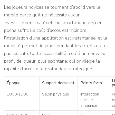
Les joueurs novices se tournent d’abord vers le
mobile parce qu’il ne nécessite aucun
investissement matériel : un smartphone déjà en
poche suffit. Le coût d’accès est moindre,
l’installation d’une application est instantanée, et la
mobilité permet de jouer pendant les trajets ou les
pauses café. Cette accessibilité a créé un nouveau
profil de joueur, plus spontané, qui privilégie la
rapidité d’accès à la profondeur stratégique.
L
Époque
Support dominant
Points forts
p
1800‑1900
Salon physique
Interaction
N
sociale,
d
ambiance
c