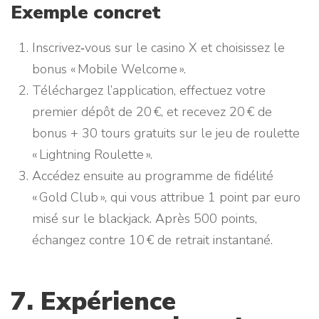
Exemple concret
Inscrivez‑vous sur le casino X et choisissez le
bonus « Mobile Welcome ».
Téléchargez l’application, effectuez votre
premier dépôt de 20 €, et recevez 20 € de
bonus + 30 tours gratuits sur le jeu de roulette
« Lightning Roulette ».
Accédez ensuite au programme de fidélité
« Gold Club », qui vous attribue 1 point par euro
misé sur le blackjack. Après 500 points,
échangez contre 10 € de retrait instantané.
7. Expérience