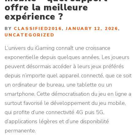
offre la meilleure
expérience ?
BY
CLASSIFIED2016
,
JANUARY 12, 2026
,
UNCATEGORIZED
L’univers du iGaming connaît une croissance
exponentielle depuis quelques années. Les joueurs
peuvent désormais accéder à leurs jeux préférés
depuis n’importe quel appareil connecté, que ce soit
un ordinateur de bureau, une tablette ou un
smartphone. Cette démocratisation du jeu en ligne a
surtout favorisé le développement du jeu mobile,
qui profite d’une connectivité 4G puis 5G,
d’applications légères et d’une disponibilité
permanente.