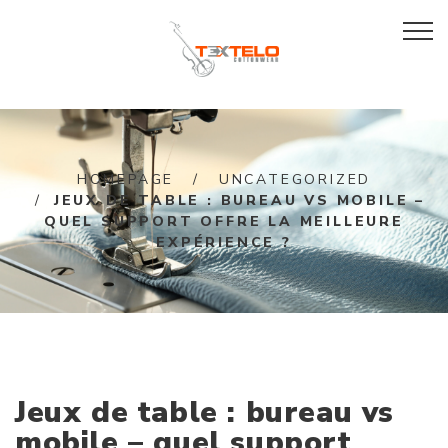
HOMEPAGE
UNCATEGORIZED
JEUX DE TABLE : BUREAU VS MOBILE –
QUEL SUPPORT OFFRE LA MEILLEURE
EXPÉRIENCE ?
Jeux de table : bureau vs
mobile – quel support