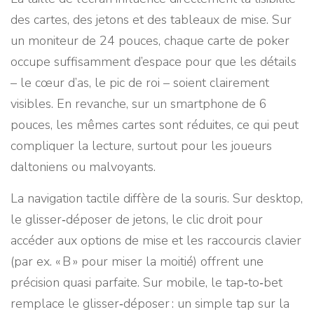
des cartes, des jetons et des tableaux de mise. Sur
un moniteur de 24 pouces, chaque carte de poker
occupe suffisamment d’espace pour que les détails
– le cœur d’as, le pic de roi – soient clairement
visibles. En revanche, sur un smartphone de 6
pouces, les mêmes cartes sont réduites, ce qui peut
compliquer la lecture, surtout pour les joueurs
daltoniens ou malvoyants.
La navigation tactile diffère de la souris. Sur desktop,
le glisser‑déposer de jetons, le clic droit pour
accéder aux options de mise et les raccourcis clavier
(par ex. « B » pour miser la moitié) offrent une
précision quasi parfaite. Sur mobile, le tap‑to‑bet
remplace le glisser‑déposer : un simple tap sur la